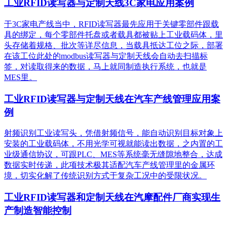
工业RFID读写器与定制天线3C家电应用案例
于3C家电产线当中，RFID读写器最先应用于关键零部件跟载
具的绑定，每个零部件托盘或者载具都被贴上工业载码体，里
头存储着规格、批次等详尽信息，当载具抵达工位之际，部署
在该工位此处的modbus读写器与定制天线会自动去扫描标
签，对读取得来的数据，马上就同制造执行系统，也就是
MES里。
工业RFID读写器与定制天线在汽车产线管理应用案
例
射频识别工业读写头，凭借射频信号，能自动识别目标对象上
安装的工业载码体，不用光学可视就能读出数据，之内置的工
业级通信协议，可跟PLC、MES等系统毫无缝隙地整合，达成
数据实时传递，此项技术极其适配汽车产线管理里的金属环
境，切实化解了传统识别方式于复杂工况中的受限状况。
工业RFID读写器和定制天线在汽摩配件厂商实现生
产制造智能控制