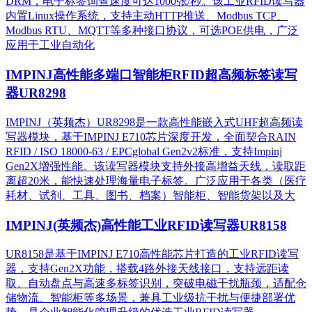
DRM，电子标签询查速度可达1000张/秒。该工业RFID读写器
内置Linux操作系统，支持主动HTTP推送、Modbus TCP、
Modbus RTU、MQTT等多种接口协议，可选POE供电，广泛
应用于工业自动化
IMPINJ高性能多端口智能柜RFID超高频标签读写
器UR8298
IMPINJ（英频杰）UR8298是一款高性能嵌入式UHF超高频读
写器模块，基于IMPINJ E710芯片深度开发，全面契合RAIN
RFID / ISO 18000-63 / EPCglobal Gen2v2标准，支持Impinj
Gen2X增强性能。该读写器模块支持外接高增益天线，读取距
离超20米，能快速处理海量电子标签。广泛应用于各类（医疗
耗材、试剂、工具、图书、档案）智能柜、智能货架以及大
IMPINJ(英频杰)高性能工业RFID读写器UR8158
UR8158是基于IMPINJ E710高性能芯片打造的工业RFID读写
器，支持Gen2X功能，搭载4路外接天线接口，支持远距读
取、自动盘点与高速多标签识别，突破电磁干扰瓶颈，适配仓
储物流、智能柜等多场景，兼具工业级抗干扰与便捷部署优