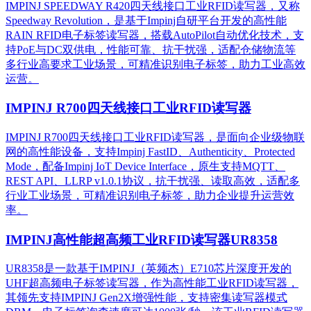
IMPINJ SPEEDWAY R420四天线接口工业RFID读写器，又称
Speedway Revolution，是基于Impinj自研平台开发的高性能
RAIN RFID电子标签读写器，搭载AutoPilot自动优化技术，支
持PoE与DC双供电，性能可靠、抗干扰强，适配仓储物流等
多行业高要求工业场景，可精准识别电子标签，助力工业高效
运营。​
IMPINJ R700四天线接口工业RFID读写器
IMPINJ R700四天线接口工业RFID读写器，是面向企业级物联
网的高性能设备，支持Impinj FastID、Authenticity、Protected
Mode，配备Impinj IoT Device Interface，原生支持MQTT、
REST API、LLRP v1.0.1协议，抗干扰强、读取高效，适配多
行业工业场景，可精准识别电子标签，助力企业提升运营效
率。
IMPINJ高性能超高频工业RFID读写器UR8358
UR8358是一款基于IMPINJ（英频杰）E710芯片深度开发的
UHF超高频电子标签读写器，作为高性能工业RFID读写器，
其领先支持IMPINJ Gen2X增强性能，支持密集读写器模式