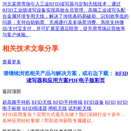
河北某滑雪场引入工业RFID读写器与定制天线技术，通过
RFID工业级读写设备实现高效会员管理。高频工业读写头配
合金属环境专用天线，解决了传统条码易破损、识别效率低的
问题，支持自助购票、无感通行及多场景消费。系统支持微
信/支付宝支付，并可扩展至酒店联营，提升滑雪场运营效率
与客户体验。
相关技术文章分享
查看更多
请继续浏览相关产品与解决方案，或右边下载：
RFID
读写器和应用方案PDF电子版彩页
返回顶部
超高频手持机
RFID天线
RFID手持终端
RFID设备
RFID
RFID
电子标签
RFID阅读器
闸机天线
试剂柜天线
RFID应用复杂？应用方式毫无头绪？我们深耕行业十多年，
各种应用轻松掌握！即刻咨询获取专属建议。