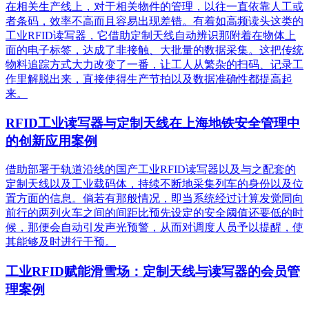
在相关生产线上，对于相关物件的管理，以往一直依靠人工或
者条码，效率不高而且容易出现差错。有着如高频读头这类的
工业RFID读写器，它借助定制天线自动辨识那附着在物体上
面的电子标签，达成了非接触、大批量的数据采集。这把传统
物料追踪方式大力改变了一番，让工人从繁杂的扫码、记录工
作里解脱出来，直接使得生产节拍以及数据准确性都提高起
来。
RFID工业读写器与定制天线在上海地铁安全管理中
的创新应用案例
借助部署于轨道沿线的国产工业RFID读写器以及与之配套的
定制天线以及工业载码体，持续不断地采集列车的身份以及位
置方面的信息。倘若有那般情况，即当系统经过计算发觉同向
前行的两列火车之间的间距比预先设定的安全阈值还要低的时
候，那便会自动引发声光预警，从而对调度人员予以提醒，使
其能够及时进行干预。
工业RFID赋能滑雪场：定制天线与读写器的会员管
理案例