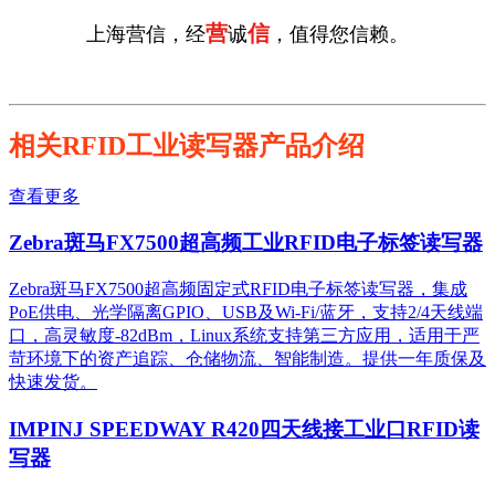
营
信
上海营信，经
诚
，值得您信赖。
相关RFID工业读写器产品介绍
查看更多
Zebra斑马FX7500超高频工业RFID电子标签读写器
Zebra斑马FX7500超高频固定式RFID电子标签读写器，集成
PoE供电、光学隔离GPIO、USB及Wi-Fi/蓝牙，支持2/4天线端
口，高灵敏度-82dBm，Linux系统支持第三方应用，适用于严
苛环境下的资产追踪、仓储物流、智能制造。提供一年质保及
快速发货。
IMPINJ SPEEDWAY R420四天线接工业口RFID读
写器