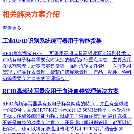
势，是企业智能化管理升级的优选工业RFID读写器。
相关解决方案介绍
查看更多
工业RFID识别系统读写器用于智能货架
RFID智能货架HZHJ，可采用高频或超高频读写器识别技术，
对贴有电子标签需要实时识别的物品实行重点监管，主要应用
在试剂管理，新零售零售货架，临时流转文件管理，医疗耗材
管理，样品样衣管理，智慧门店展示管理，产品、配件、物料
箱等需要实时监管的管理场合。
RFID高频读写器应用于血液血袋管理解决方案
RFID高频读写器具有多电子标签阅读的特点，并且有全球唯
一的ID号，高频HR7748读写器采用13.56MHz频率，不受液体
干扰，多标签阅读能力强，就成了血液血袋管理的最佳选择，
不管是血袋的冷库实时盘点，还是进出库识别管理，都可以轻
松实现，还可以将无源温度检测芯片和RFID芯片结合起来，