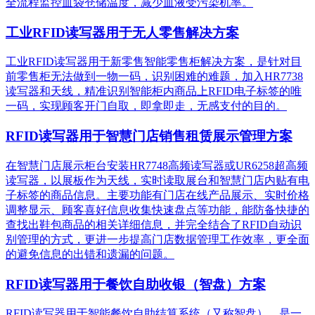
全流程监控血袋仓储温度，减少血液受污染机率。
工业RFID读写器用于无人零售解决方案
工业RFID读写器用于新零售智能零售柜解决方案，是针对目
前零售柜无法做到一物一码，识别困难的难题，加入HR7738
读写器和天线，精准识别​智能柜内商品上RFID电子标签的唯
一码，实现顾客开门自取，即拿即走，无感支付的目的。
RFID读写器用于智慧门店销售租赁展示管理方案
在智慧门店展示柜台安装HR7748高频读写器或UR6258超高频
读写器，以展板作为天线，实时读取展台和智慧门店内贴有电
子标签的商品信息。主要功能有门店在线产品展示、实时价格
调整显示、顾客喜好信息收集快速盘点等功能，能防备快捷的
查找出鞋包商品的相关详细信息，并完全结合了RFID自动识
别管理的方式，更进一步提高门店数据管理工作效率，更全面
的避免信息的出错和遗漏的问题。
RFID读写器用于餐饮自助收银（智盘）方案
RFID读写器用于智能餐饮自助结算系统（又称智盘），是一