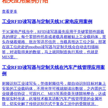
相关应用案例介绍
查看更多
工业RFID读写器与定制天线3C家电应用案例
于3C家电产线当中，RFID读写器最先应用于关键零部件跟载
具的绑定，每个零部件托盘或者载具都被贴上工业载码体，里
头存储着规格、批次等详尽信息，当载具抵达工位之际，部署
在该工位此处的modbus读写器与定制天线会自动去扫描标
签，对读取得来的数据，马上就同制造执行系统，也就是
MES里。
工业RFID读写器与定制天线在汽车产线管理应用案
例
射频识别工业读写头，凭借射频信号，能自动识别目标对象上
安装的工业载码体，不用光学可视就能读出数据，之内置的工
业级通信协议，可跟PLC、MES等系统毫无缝隙地整合，达成
数据实时传递，此项技术极其适配汽车产线管理里的金属环
境，切实化解了传统识别方式于复杂工况中的受限状况。