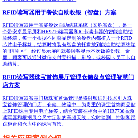
RFID读写器用于餐饮自助收银（智盘）方案
RFID读写器用于智能餐饮自助结算系统（又称智盘），是一
个带安卓显示屏和HR9216读写器和IC卡读卡器的智能自助结
算终端，每一个根据不同菜品定制的餐盘内都植入一个RFID
芯片电子标签，结算时将装有智盘的托盘放到能自助结算终端
的“结算区”，经过显示屏向就餐顾客显示本次饭菜份数、金
额，顾客可以通过微信支付宝扫描，刷脸，或校园卡员工卡自
助结算。
RFID读写器珠宝首饰展厅管理仓储盘点管理智慧门
店方案
RFID读写器智慧门店珠宝首饰管理是将射频识别技术引入珠
宝首饰管理的门店、仓储、物流中，为贵重的珠宝首饰商品贴
上RFID珠宝专用电子标签，结合安装在柜台中的HR7738高频
读写器和根据展台尺寸定制的高频天线，实时监测、控制和跟
踪柜台和仓库中的珠宝首饰。