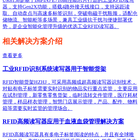
UR8158是基于IMPINJ E710高性能芯片打造的工业RFID读写
器，支持Gen2X功能，搭载4路外接天线接口，支持远距读
取、自动盘点与高速多标签识别，突破电磁干扰瓶颈，适配仓
储物流、智能柜等多场景，兼具工业级抗干扰与便捷部署优
势，是企业智能化管理升级的优选工业RFID读写器。
相关解决方案介绍
查看更多
工业RFID识别系统读写器用于智能货架
RFID智能货架HZHJ，可采用高频或超高频读写器识别技术，
对贴有电子标签需要实时识别的物品实行重点监管，主要应用
在试剂管理，新零售零售货架，临时流转文件管理，医疗耗材
管理，样品样衣管理，智慧门店展示管理，产品、配件、物料
箱等需要实时监管的管理场合。
RFID高频读写器应用于血液血袋管理解决方案
RFID高频读写器具有多电子标签阅读的特点，并且有全球唯