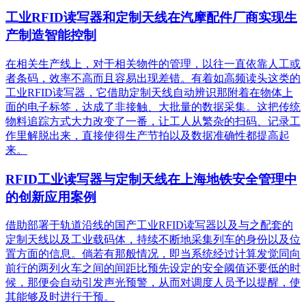
工业RFID读写器和定制天线在汽摩配件厂商实现生
产制造智能控制
在相关生产线上，对于相关物件的管理，以往一直依靠人工或
者条码，效率不高而且容易出现差错。有着如高频读头这类的
工业RFID读写器，它借助定制天线自动辨识那附着在物体上
面的电子标签，达成了非接触、大批量的数据采集。这把传统
物料追踪方式大力改变了一番，让工人从繁杂的扫码、记录工
作里解脱出来，直接使得生产节拍以及数据准确性都提高起
来。
RFID工业读写器与定制天线在上海地铁安全管理中
的创新应用案例
借助部署于轨道沿线的国产工业RFID读写器以及与之配套的
定制天线以及工业载码体，持续不断地采集列车的身份以及位
置方面的信息。倘若有那般情况，即当系统经过计算发觉同向
前行的两列火车之间的间距比预先设定的安全阈值还要低的时
候，那便会自动引发声光预警，从而对调度人员予以提醒，使
其能够及时进行干预。