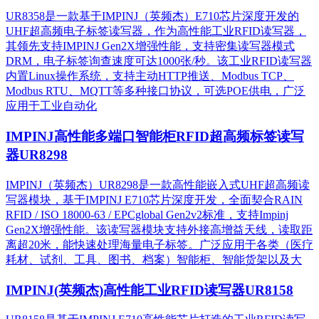
UR8358是一款基于IMPINJ（英频杰）E710芯片深度开发的
UHF超高频电子标签读写器，作为高性能工业RFID读写器，
其领先支持IMPINJ Gen2X增强性能，支持密集读写器模式
DRM，电子标签询查速度可达1000张/秒。该工业RFID读写器
内置Linux操作系统，支持主动HTTP推送、Modbus TCP、
Modbus RTU、MQTT等多种接口协议，可选POE供电，广泛
应用于工业自动化
IMPINJ高性能多端口智能柜RFID超高频标签读写
器UR8298
IMPINJ（英频杰）UR8298是一款高性能嵌入式UHF超高频读
写器模块，基于IMPINJ E710芯片深度开发，全面契合RAIN
RFID / ISO 18000-63 / EPCglobal Gen2v2标准，支持Impinj
Gen2X增强性能。该读写器模块支持外接高增益天线，读取距
离超20米，能快速处理海量电子标签。广泛应用于各类（医疗
耗材、试剂、工具、图书、档案）智能柜、智能货架以及大
IMPINJ(英频杰)高性能工业RFID读写器UR8158