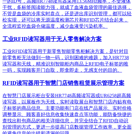
一的ID号，高频HR7748读写器采用13.56MHz频率，不受液体
干扰，多标签阅读能力强，就成了血液血袋管理的最佳选择，
不管是血袋的冷库实时盘点，还是进出库识别管理，都可以轻
松实现，还可以将无源温度检测芯片和RFID芯片结合起来，
全流程监控血袋仓储温度，减少血液受污染机率。
工业RFID读写器用于无人零售解决方案
工业RFID读写器用于新零售智能零售柜解决方案，是针对目
前零售柜无法做到一物一码，识别困难的难题，加入HR7738
读写器和天线，精准识别​智能柜内商品上RFID电子标签的唯
一码，实现顾客开门自取，即拿即走，无感支付的目的。
RFID读写器用于智慧门店销售租赁展示管理方案
在智慧门店展示柜台安装HR7748高频读写器或UR6258超高频
读写器，以展板作为天线，实时读取展台和智慧门店内贴有电
子标签的商品信息。主要功能有门店在线产品展示、实时价格
调整显示、顾客喜好信息收集快速盘点等功能，能防备快捷的
查找出鞋包商品的相关详细信息，并完全结合了RFID自动识
别管理的方式，更进一步提高门店数据管理工作效率，更全面
的避免信息的出错和遗漏的问题。