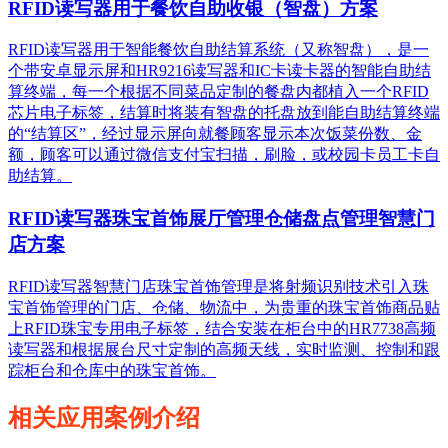
RFID读写器用于餐饮自助收银（智盘）方案
RFID读写器用于智能餐饮自助结算系统（又称智盘），是一
个带安卓显示屏和HR9216读写器和IC卡读卡器的智能自助结
算终端，每一个根据不同菜品定制的餐盘内都植入一个RFID
芯片电子标签，结算时将装有智盘的托盘放到能自助结算终端
的“结算区”，经过显示屏向就餐顾客显示本次饭菜份数、金
额，顾客可以通过微信支付宝扫描，刷脸，或校园卡员工卡自
助结算。
RFID读写器珠宝首饰展厅管理仓储盘点管理智慧门
店方案
RFID读写器智慧门店珠宝首饰管理是将射频识别技术引入珠
宝首饰管理的门店、仓储、物流中，为贵重的珠宝首饰商品贴
上RFID珠宝专用电子标签，结合安装在柜台中的HR7738高频
读写器和根据展台尺寸定制的高频天线，实时监测、控制和跟
踪柜台和仓库中的珠宝首饰。
相关应用案例介绍