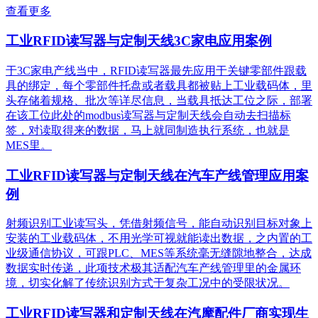
查看更多
工业RFID读写器与定制天线3C家电应用案例
于3C家电产线当中，RFID读写器最先应用于关键零部件跟载
具的绑定，每个零部件托盘或者载具都被贴上工业载码体，里
头存储着规格、批次等详尽信息，当载具抵达工位之际，部署
在该工位此处的modbus读写器与定制天线会自动去扫描标
签，对读取得来的数据，马上就同制造执行系统，也就是
MES里。
工业RFID读写器与定制天线在汽车产线管理应用案
例
射频识别工业读写头，凭借射频信号，能自动识别目标对象上
安装的工业载码体，不用光学可视就能读出数据，之内置的工
业级通信协议，可跟PLC、MES等系统毫无缝隙地整合，达成
数据实时传递，此项技术极其适配汽车产线管理里的金属环
境，切实化解了传统识别方式于复杂工况中的受限状况。
工业RFID读写器和定制天线在汽摩配件厂商实现生