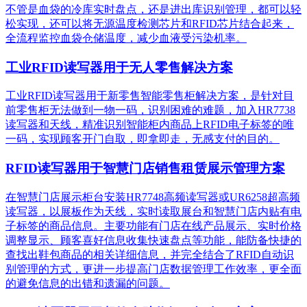
不管是血袋的冷库实时盘点，还是进出库识别管理，都可以轻
松实现，还可以将无源温度检测芯片和RFID芯片结合起来，
全流程监控血袋仓储温度，减少血液受污染机率。
工业RFID读写器用于无人零售解决方案
工业RFID读写器用于新零售智能零售柜解决方案，是针对目
前零售柜无法做到一物一码，识别困难的难题，加入HR7738
读写器和天线，精准识别​智能柜内商品上RFID电子标签的唯
一码，实现顾客开门自取，即拿即走，无感支付的目的。
RFID读写器用于智慧门店销售租赁展示管理方案
在智慧门店展示柜台安装HR7748高频读写器或UR6258超高频
读写器，以展板作为天线，实时读取展台和智慧门店内贴有电
子标签的商品信息。主要功能有门店在线产品展示、实时价格
调整显示、顾客喜好信息收集快速盘点等功能，能防备快捷的
查找出鞋包商品的相关详细信息，并完全结合了RFID自动识
别管理的方式，更进一步提高门店数据管理工作效率，更全面
的避免信息的出错和遗漏的问题。