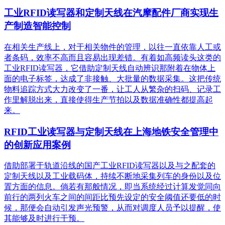
工业RFID读写器和定制天线在汽摩配件厂商实现生
产制造智能控制
在相关生产线上，对于相关物件的管理，以往一直依靠人工或
者条码，效率不高而且容易出现差错。有着如高频读头这类的
工业RFID读写器，它借助定制天线自动辨识那附着在物体上
面的电子标签，达成了非接触、大批量的数据采集。这把传统
物料追踪方式大力改变了一番，让工人从繁杂的扫码、记录工
作里解脱出来，直接使得生产节拍以及数据准确性都提高起
来。
RFID工业读写器与定制天线在上海地铁安全管理中
的创新应用案例
借助部署于轨道沿线的国产工业RFID读写器以及与之配套的
定制天线以及工业载码体，持续不断地采集列车的身份以及位
置方面的信息。倘若有那般情况，即当系统经过计算发觉同向
前行的两列火车之间的间距比预先设定的安全阈值还要低的时
候，那便会自动引发声光预警，从而对调度人员予以提醒，使
其能够及时进行干预。