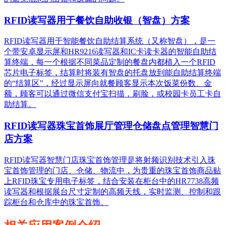
RFID读写器用于餐饮自助收银（智盘）方案
RFID读写器用于智能餐饮自助结算系统（又称智盘），是一
个带安卓显示屏和HR9216读写器和IC卡读卡器的智能自助结
算终端，每一个根据不同菜品定制的餐盘内都植入一个RFID
芯片电子标签，结算时将装有智盘的托盘放到能自助结算终端
的“结算区”，经过显示屏向就餐顾客显示本次饭菜份数、金
额，顾客可以通过微信支付宝扫描，刷脸，或校园卡员工卡自
助结算。
RFID读写器珠宝首饰展厅管理仓储盘点管理智慧门
店方案
RFID读写器智慧门店珠宝首饰管理是将射频识别技术引入珠
宝首饰管理的门店、仓储、物流中，为贵重的珠宝首饰商品贴
上RFID珠宝专用电子标签，结合安装在柜台中的HR7738高频
读写器和根据展台尺寸定制的高频天线，实时监测、控制和跟
踪柜台和仓库中的珠宝首饰。