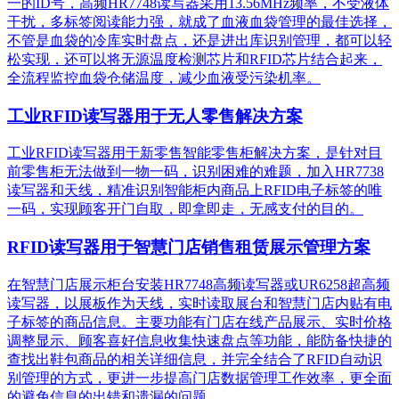
一的ID号，高频HR7748读写器采用13.56MHz频率，不受液体
干扰，多标签阅读能力强，就成了血液血袋管理的最佳选择，
不管是血袋的冷库实时盘点，还是进出库识别管理，都可以轻
松实现，还可以将无源温度检测芯片和RFID芯片结合起来，
全流程监控血袋仓储温度，减少血液受污染机率。
工业RFID读写器用于无人零售解决方案
工业RFID读写器用于新零售智能零售柜解决方案，是针对目
前零售柜无法做到一物一码，识别困难的难题，加入HR7738
读写器和天线，精准识别​智能柜内商品上RFID电子标签的唯
一码，实现顾客开门自取，即拿即走，无感支付的目的。
RFID读写器用于智慧门店销售租赁展示管理方案
在智慧门店展示柜台安装HR7748高频读写器或UR6258超高频
读写器，以展板作为天线，实时读取展台和智慧门店内贴有电
子标签的商品信息。主要功能有门店在线产品展示、实时价格
调整显示、顾客喜好信息收集快速盘点等功能，能防备快捷的
查找出鞋包商品的相关详细信息，并完全结合了RFID自动识
别管理的方式，更进一步提高门店数据管理工作效率，更全面
的避免信息的出错和遗漏的问题。