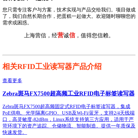
您只需专注客户与方案，技术实现与产品交给我们。项目做成
了，我们自然长期合作，把蛋糕一起做大。欢迎随时聊聊您的
需求或困惑。
营
信
上海营信，经
诚
，值得您信赖。
相关RFID工业读写器产品介绍
查看更多
Zebra斑马FX7500超高频工业RFID电子标签读写器
Zebra斑马FX7500超高频固定式RFID电子标签读写器，集成
PoE供电、光学隔离GPIO、USB及Wi-Fi/蓝牙，支持2/4天线端
口，高灵敏度-82dBm，Linux系统支持第三方应用，适用于严
苛环境下的资产追踪、仓储物流、智能制造。提供一年质保及
快速发货。