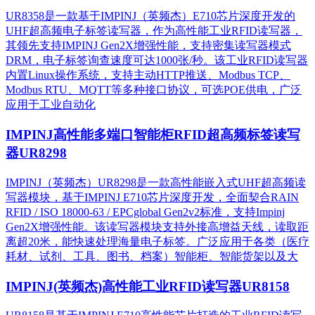
UR8358是一款基于IMPINJ（英频杰）E710芯片深度开发的
UHF超高频电子标签读写器，作为高性能工业RFID读写器，
其领先支持IMPINJ Gen2X增强性能，支持密集读写器模式
DRM，电子标签询查速度可达1000张/秒。该工业RFID读写器
内置Linux操作系统，支持主动HTTP推送、Modbus TCP、
Modbus RTU、MQTT等多种接口协议，可选POE供电，广泛
应用于工业自动化
IMPINJ高性能多端口智能柜RFID超高频标签读写
器UR8298
IMPINJ（英频杰）UR8298是一款高性能嵌入式UHF超高频读
写器模块，基于IMPINJ E710芯片深度开发，全面契合RAIN
RFID / ISO 18000-63 / EPCglobal Gen2v2标准，支持Impinj
Gen2X增强性能。该读写器模块支持外接高增益天线，读取距
离超20米，能快速处理海量电子标签。广泛应用于各类（医疗
耗材、试剂、工具、图书、档案）智能柜、智能货架以及大
IMPINJ(英频杰)高性能工业RFID读写器UR8158