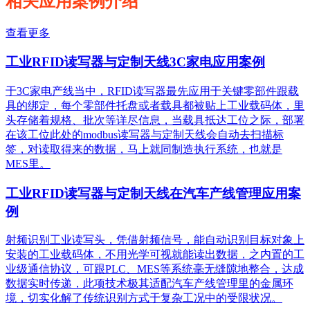
相关应用案例介绍
查看更多
工业RFID读写器与定制天线3C家电应用案例
于3C家电产线当中，RFID读写器最先应用于关键零部件跟载
具的绑定，每个零部件托盘或者载具都被贴上工业载码体，里
头存储着规格、批次等详尽信息，当载具抵达工位之际，部署
在该工位此处的modbus读写器与定制天线会自动去扫描标
签，对读取得来的数据，马上就同制造执行系统，也就是
MES里。
工业RFID读写器与定制天线在汽车产线管理应用案
例
射频识别工业读写头，凭借射频信号，能自动识别目标对象上
安装的工业载码体，不用光学可视就能读出数据，之内置的工
业级通信协议，可跟PLC、MES等系统毫无缝隙地整合，达成
数据实时传递，此项技术极其适配汽车产线管理里的金属环
境，切实化解了传统识别方式于复杂工况中的受限状况。