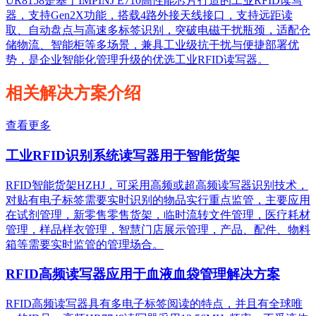
UR8158是基于IMPINJ E710高性能芯片打造的工业RFID读写
器，支持Gen2X功能，搭载4路外接天线接口，支持远距读
取、自动盘点与高速多标签识别，突破电磁干扰瓶颈，适配仓
储物流、智能柜等多场景，兼具工业级抗干扰与便捷部署优
势，是企业智能化管理升级的优选工业RFID读写器。
相关解决方案介绍
查看更多
工业RFID识别系统读写器用于智能货架
RFID智能货架HZHJ，可采用高频或超高频读写器识别技术，
对贴有电子标签需要实时识别的物品实行重点监管，主要应用
在试剂管理，新零售零售货架，临时流转文件管理，医疗耗材
管理，样品样衣管理，智慧门店展示管理，产品、配件、物料
箱等需要实时监管的管理场合。
RFID高频读写器应用于血液血袋管理解决方案
RFID高频读写器具有多电子标签阅读的特点，并且有全球唯