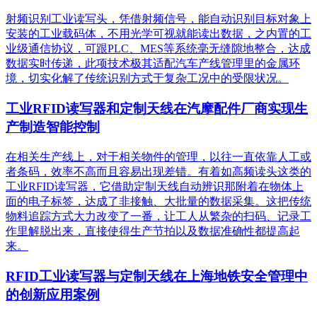
射频识别工业读写头，凭借射频信号，能自动识别目标对象上
安装的工业载码体，不用光学可视就能读出数据，之内置的工
业级通信协议，可跟PLC、MES等系统毫无缝隙地整合，达成
数据实时传递，此项技术极其适配汽车产线管理里的金属环
境，切实化解了传统识别方式于复杂工况中的受限状况。
工业RFID读写器和定制天线在汽摩配件厂商实现生
产制造智能控制
在相关生产线上，对于相关物件的管理，以往一直依靠人工或
者条码，效率不高而且容易出现差错。有着如高频读头这类的
工业RFID读写器，它借助定制天线自动辨识那附着在物体上
面的电子标签，达成了非接触、大批量的数据采集。这把传统
物料追踪方式大力改变了一番，让工人从繁杂的扫码、记录工
作里解脱出来，直接使得生产节拍以及数据准确性都提高起
来。
RFID工业读写器与定制天线在上海地铁安全管理中
的创新应用案例