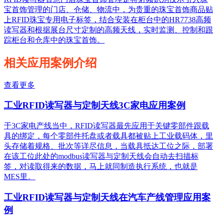
宝首饰管理的门店、仓储、物流中，为贵重的珠宝首饰商品贴
上RFID珠宝专用电子标签，结合安装在柜台中的HR7738高频
读写器和根据展台尺寸定制的高频天线，实时监测、控制和跟
踪柜台和仓库中的珠宝首饰。
相关应用案例介绍
查看更多
工业RFID读写器与定制天线3C家电应用案例
于3C家电产线当中，RFID读写器最先应用于关键零部件跟载
具的绑定，每个零部件托盘或者载具都被贴上工业载码体，里
头存储着规格、批次等详尽信息，当载具抵达工位之际，部署
在该工位此处的modbus读写器与定制天线会自动去扫描标
签，对读取得来的数据，马上就同制造执行系统，也就是
MES里。
工业RFID读写器与定制天线在汽车产线管理应用案
例