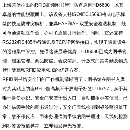
上海营信推出的RFID高频图书管理防盗通道HD6680，以其
卓越的性能脱颖而出。该设备支持ISO/IEC15693格式电子标
签的快速防冲突解析，兼具EAS和AFI双重安全检测机制，既
可单通道独立作业，亦可多通道并行运作。同时，它还支持
RS232/RS485串行通讯及TCP/IP网络接口，实现了通道设备
的远程集中管控。凭借这些显著优势，HD6680已成为图书管
理、档案管理、商品防盗、会议签到、开放式门禁考勤及物流
管理等高频RFID应用领域的优选方案。
RFID图书馆安全门的工作机制清晰明了：图书馆在图书入库
时为其贴上防盗RFID超高频不干胶电子标签UT6757，赋予其
唯一身份标识。安全门安装于出入口，自动捕捉标签信息。已
办理借阅手续的图书通过时，安全门天线检测到标签警报值正
常，故不作反应；而未办理借阅手续的图书通过，天线则检测
到标签警报值异常，立即触发声光报警。