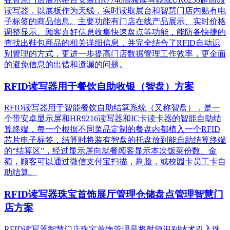
读写器，以展板作为天线，实时读取展台和智慧门店内贴有电
子标签的商品信息。主要功能有门店在线产品展示、实时价格
调整显示、顾客喜好信息收集快速盘点等功能，能防备快捷的
查找出鞋包商品的相关详细信息，并完全结合了RFID自动识
别管理的方式，更进一步提高门店数据管理工作效率，更全面
的避免信息的出错和遗漏的问题。
RFID读写器用于餐饮自助收银（智盘）方案
RFID读写器用于智能餐饮自助结算系统（又称智盘），是一
个带安卓显示屏和HR9216读写器和IC卡读卡器的智能自助结
算终端，每一个根据不同菜品定制的餐盘内都植入一个RFID
芯片电子标签，结算时将装有智盘的托盘放到能自助结算终端
的“结算区”，经过显示屏向就餐顾客显示本次饭菜份数、金
额，顾客可以通过微信支付宝扫描，刷脸，或校园卡员工卡自
助结算。
RFID读写器珠宝首饰展厅管理仓储盘点管理智慧门
店方案
RFID读写器智慧门店珠宝首饰管理是将射频识别技术引入珠