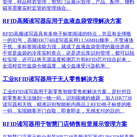
管理，样品样衣管理，智慧门店展示管理，产品、配件、物料
箱等需要实时监管的管理场合。
RFID高频读写器应用于血液血袋管理解决方案
RFID高频读写器具有多电子标签阅读的特点，并且有全球唯
一的ID号，高频HR7748读写器采用13.56MHz频率，不受液体
干扰，多标签阅读能力强，就成了血液血袋管理的最佳选择，
不管是血袋的冷库实时盘点，还是进出库识别管理，都可以轻
松实现，还可以将无源温度检测芯片和RFID芯片结合起来，
全流程监控血袋仓储温度，减少血液受污染机率。
工业RFID读写器用于无人零售解决方案
工业RFID读写器用于新零售智能零售柜解决方案，是针对目
前零售柜无法做到一物一码，识别困难的难题，加入HR7738
读写器和天线，精准识别​智能柜内商品上RFID电子标签的唯
一码，实现顾客开门自取，即拿即走，无感支付的目的。
RFID读写器用于智慧门店销售租赁展示管理方案
在智慧门店展示柜台安装HR7748高频读写器或UR6258超高频