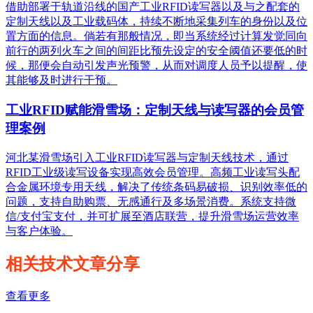
借助部署于轨道沿线的国产工业RFID读写器以及与之配套的
定制天线以及工业载码体，持续不断地采集列车的身份以及位
置方面的信息。倘若有那般情况，即当系统经过计算发觉同向
前行的两列火车之间的间距比预先设定的安全阈值还要低的时
候，那便会自动引发声光预警，从而对调度人员予以提醒，使
其能够及时进行干预。
工业RFID赋能滑雪场：定制天线与读写器的会员管
理案例
河北某滑雪场引入工业RFID读写器与定制天线技术，通过
RFID工业级读写设备实现高效会员管理。高频工业读写头配
合金属环境专用天线，解决了传统条码易破损、识别效率低的
问题，支持自助购票、无感通行及多场景消费。系统支持微
信/支付宝支付，并可扩展至酒店联营，提升滑雪场运营效率
与客户体验。
相关技术文章分享
查看更多