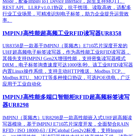
Mode，配备Impinj IoT Device Interface，原生支持MQTT、
REST API、LLRP v1.0.1协议，抗干扰强、读取高效，适配多
行业工业场景，可精准识别电子标签，助力企业提升运营效
率。
IMPINJ高性能超高频工业RFID读写器UR8358
UR8358是一款基于IMPINJ（英频杰）E710芯片深度开发的
UHF超高频电子标签读写器，作为高性能工业RFID读写器，
其领先支持IMPINJ Gen2X增强性能，支持密集读写器模式
DRM，电子标签询查速度可达1000张/秒。该工业RFID读写器
内置Linux操作系统，支持主动HTTP推送、Modbus TCP、
Modbus RTU、MQTT等多种接口协议，可选POE供电，广泛
应用于工业自动化
IMPINJ高性能多端口智能柜RFID超高频标签读写
器UR8298
IMPINJ（英频杰）UR8298是一款高性能嵌入式UHF超高频读
写器模块，基于IMPINJ E710芯片深度开发，全面契合RAIN
RFID / ISO 18000-63 / EPCglobal Gen2v2标准，支持Impinj