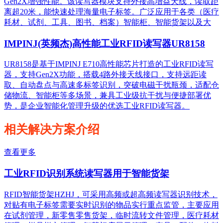
Gen2X增强性能。该读写器模块支持外接高增益天线，读取距
离超20米，能快速处理海量电子标签。广泛应用于各类（医疗
耗材、试剂、工具、图书、档案）智能柜、智能货架以及大
IMPINJ(英频杰)高性能工业RFID读写器UR8158
UR8158是基于IMPINJ E710高性能芯片打造的工业RFID读写
器，支持Gen2X功能，搭载4路外接天线接口，支持远距读
取、自动盘点与高速多标签识别，突破电磁干扰瓶颈，适配仓
储物流、智能柜等多场景，兼具工业级抗干扰与便捷部署优
势，是企业智能化管理升级的优选工业RFID读写器。
相关解决方案介绍
查看更多
工业RFID识别系统读写器用于智能货架
RFID智能货架HZHJ，可采用高频或超高频读写器识别技术，
对贴有电子标签需要实时识别的物品实行重点监管，主要应用
在试剂管理，新零售零售货架，临时流转文件管理，医疗耗材