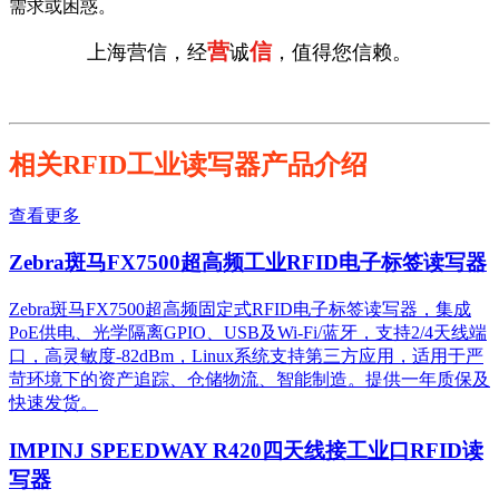
需求或困惑。
营
信
上海营信，经
诚
，值得您信赖。
相关RFID工业读写器产品介绍
查看更多
Zebra斑马FX7500超高频工业RFID电子标签读写器
Zebra斑马FX7500超高频固定式RFID电子标签读写器，集成
PoE供电、光学隔离GPIO、USB及Wi-Fi/蓝牙，支持2/4天线端
口，高灵敏度-82dBm，Linux系统支持第三方应用，适用于严
苛环境下的资产追踪、仓储物流、智能制造。提供一年质保及
快速发货。
IMPINJ SPEEDWAY R420四天线接工业口RFID读
写器