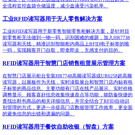
全流程监控血袋仓储温度，减少血液受污染机率。
工业RFID读写器用于无人零售解决方案
工业RFID读写器用于新零售智能零售柜解决方案，是针对目
前零售柜无法做到一物一码，识别困难的难题，加入HR7738
读写器和天线，精准识别​智能柜内商品上RFID电子标签的唯
一码，实现顾客开门自取，即拿即走，无感支付的目的。
RFID读写器用于智慧门店销售租赁展示管理方案
在智慧门店展示柜台安装HR7748高频读写器或UR6258超高频
读写器，以展板作为天线，实时读取展台和智慧门店内贴有电
子标签的商品信息。主要功能有门店在线产品展示、实时价格
调整显示、顾客喜好信息收集快速盘点等功能，能防备快捷的
查找出鞋包商品的相关详细信息，并完全结合了RFID自动识
别管理的方式，更进一步提高门店数据管理工作效率，更全面
的避免信息的出错和遗漏的问题。
RFID读写器用于餐饮自助收银（智盘）方案