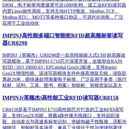
DRM，电子标签询查速度可达1000张/秒。该工业RFID读写器
内置Linux操作系统，支持主动HTTP推送、Modbus TCP、
Modbus RTU、MQTT等多种接口协议，可选POE供电，广泛
应用于工业自动化
IMPINJ高性能多端口智能柜RFID超高频标签读写
器UR8298
IMPINJ（英频杰）UR8298是一款高性能嵌入式UHF超高频读
写器模块，基于IMPINJ E710芯片深度开发，全面契合RAIN
RFID / ISO 18000-63 / EPCglobal Gen2v2标准，支持Impinj
Gen2X增强性能。该读写器模块支持外接高增益天线，读取距
离超20米，能快速处理海量电子标签。广泛应用于各类（医疗
耗材、试剂、工具、图书、档案）智能柜、智能货架以及大
IMPINJ(英频杰)高性能工业RFID读写器UR8158
UR8158是基于IMPINJ E710高性能芯片打造的工业RFID读写
器，支持Gen2X功能，搭载4路外接天线接口，支持远距读
取、自动盘点与高速多标签识别，突破电磁干扰瓶颈，适配仓
储物流、智能柜等多场景，兼具工业级抗干扰与便捷部署优