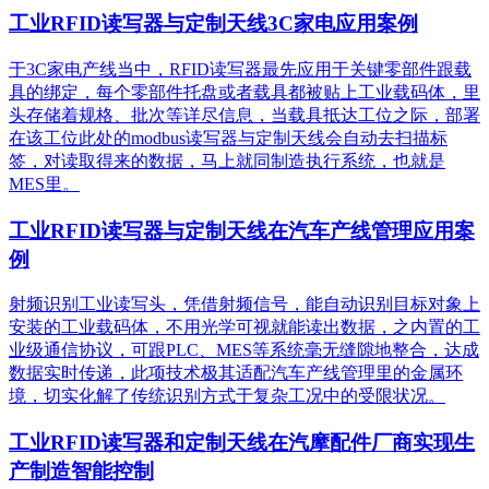
工业RFID读写器与定制天线3C家电应用案例
于3C家电产线当中，RFID读写器最先应用于关键零部件跟载
具的绑定，每个零部件托盘或者载具都被贴上工业载码体，里
头存储着规格、批次等详尽信息，当载具抵达工位之际，部署
在该工位此处的modbus读写器与定制天线会自动去扫描标
签，对读取得来的数据，马上就同制造执行系统，也就是
MES里。
工业RFID读写器与定制天线在汽车产线管理应用案
例
射频识别工业读写头，凭借射频信号，能自动识别目标对象上
安装的工业载码体，不用光学可视就能读出数据，之内置的工
业级通信协议，可跟PLC、MES等系统毫无缝隙地整合，达成
数据实时传递，此项技术极其适配汽车产线管理里的金属环
境，切实化解了传统识别方式于复杂工况中的受限状况。
工业RFID读写器和定制天线在汽摩配件厂商实现生
产制造智能控制