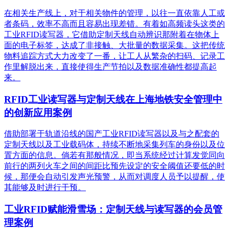
在相关生产线上，对于相关物件的管理，以往一直依靠人工或
者条码，效率不高而且容易出现差错。有着如高频读头这类的
工业RFID读写器，它借助定制天线自动辨识那附着在物体上
面的电子标签，达成了非接触、大批量的数据采集。这把传统
物料追踪方式大力改变了一番，让工人从繁杂的扫码、记录工
作里解脱出来，直接使得生产节拍以及数据准确性都提高起
来。
RFID工业读写器与定制天线在上海地铁安全管理中
的创新应用案例
借助部署于轨道沿线的国产工业RFID读写器以及与之配套的
定制天线以及工业载码体，持续不断地采集列车的身份以及位
置方面的信息。倘若有那般情况，即当系统经过计算发觉同向
前行的两列火车之间的间距比预先设定的安全阈值还要低的时
候，那便会自动引发声光预警，从而对调度人员予以提醒，使
其能够及时进行干预。
工业RFID赋能滑雪场：定制天线与读写器的会员管
理案例