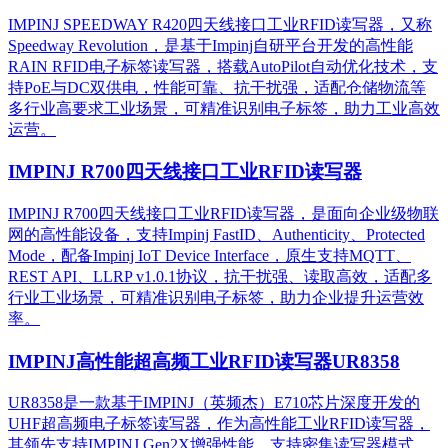
IMPINJ SPEEDWAY R420四天线接口工业RFID读写器，又称
Speedway Revolution，是基于Impinj自研平台开发的高性能
RAIN RFID电子标签读写器，搭载AutoPilot自动优化技术，支
持PoE与DC双供电，性能可靠、抗干扰强，适配仓储物流等
多行业高要求工业场景，可精准识别电子标签，助力工业高效
运营。​
IMPINJ R700四天线接口工业RFID读写器
IMPINJ R700四天线接口工业RFID读写器，是面向企业级物联
网的高性能设备，支持Impinj FastID、Authenticity、Protected
Mode，配备Impinj IoT Device Interface，原生支持MQTT、
REST API、LLRP v1.0.1协议，抗干扰强、读取高效，适配多
行业工业场景，可精准识别电子标签，助力企业提升运营效
率。
IMPINJ高性能超高频工业RFID读写器UR8358
UR8358是一款基于IMPINJ（英频杰）E710芯片深度开发的
UHF超高频电子标签读写器，作为高性能工业RFID读写器，
其领先支持IMPINJ Gen2X增强性能，支持密集读写器模式