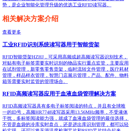
势，是企业智能化管理升级的优选工业RFID读写器。
相关解决方案介绍
查看更多
工业RFID识别系统读写器用于智能货架
RFID智能货架HZHJ，可采用高频或超高频读写器识别技术，
对贴有电子标签需要实时识别的物品实行重点监管，主要应用
在试剂管理，新零售零售货架，临时流转文件管理，医疗耗材
管理，样品样衣管理，智慧门店展示管理，产品、配件、物料
箱等需要实时监管的管理场合。
RFID高频读写器应用于血液血袋管理解决方案
RFID高频读写器具有多电子标签阅读的特点，并且有全球唯
一的ID号，高频HR7748读写器采用13.56MHz频率，不受液体
干扰，多标签阅读能力强，就成了血液血袋管理的最佳选择，
不管是血袋的冷库实时盘点，还是进出库识别管理，都可以轻
松实现，还可以将无源温度检测芯片和RFID芯片结合起来，