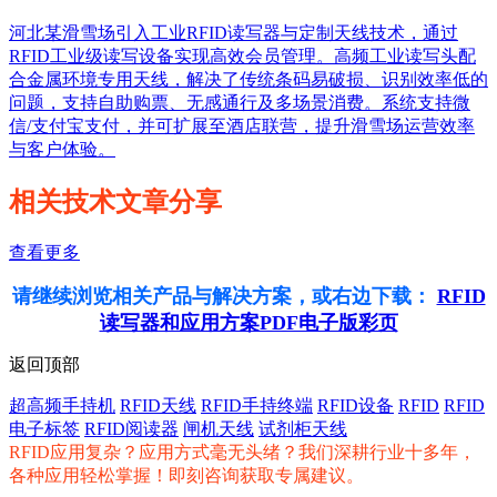
河北某滑雪场引入工业RFID读写器与定制天线技术，通过
RFID工业级读写设备实现高效会员管理。高频工业读写头配
合金属环境专用天线，解决了传统条码易破损、识别效率低的
问题，支持自助购票、无感通行及多场景消费。系统支持微
信/支付宝支付，并可扩展至酒店联营，提升滑雪场运营效率
与客户体验。
相关技术文章分享
查看更多
请继续浏览相关产品与解决方案，或右边下载：
RFID
读写器和应用方案PDF电子版彩页
返回顶部
超高频手持机
RFID天线
RFID手持终端
RFID设备
RFID
RFID
电子标签
RFID阅读器
闸机天线
试剂柜天线
RFID应用复杂？应用方式毫无头绪？我们深耕行业十多年，
各种应用轻松掌握！即刻咨询获取专属建议。