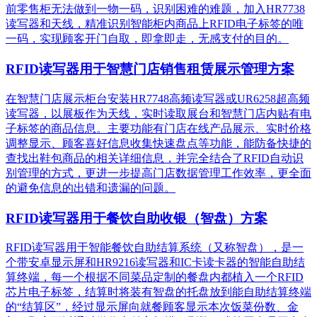
前零售柜无法做到一物一码，识别困难的难题，加入HR7738
读写器和天线，精准识别​智能柜内商品上RFID电子标签的唯
一码，实现顾客开门自取，即拿即走，无感支付的目的。
RFID读写器用于智慧门店销售租赁展示管理方案
在智慧门店展示柜台安装HR7748高频读写器或UR6258超高频
读写器，以展板作为天线，实时读取展台和智慧门店内贴有电
子标签的商品信息。主要功能有门店在线产品展示、实时价格
调整显示、顾客喜好信息收集快速盘点等功能，能防备快捷的
查找出鞋包商品的相关详细信息，并完全结合了RFID自动识
别管理的方式，更进一步提高门店数据管理工作效率，更全面
的避免信息的出错和遗漏的问题。
RFID读写器用于餐饮自助收银（智盘）方案
RFID读写器用于智能餐饮自助结算系统（又称智盘），是一
个带安卓显示屏和HR9216读写器和IC卡读卡器的智能自助结
算终端，每一个根据不同菜品定制的餐盘内都植入一个RFID
芯片电子标签，结算时将装有智盘的托盘放到能自助结算终端
的“结算区”，经过显示屏向就餐顾客显示本次饭菜份数、金