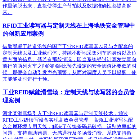
作里解脱出来，直接使得生产节拍以及数据准确性都提高起
来。
RFID工业读写器与定制天线在上海地铁安全管理中
的创新应用案例
借助部署于轨道沿线的国产工业RFID读写器以及与之配套的
定制天线以及工业载码体，持续不断地采集列车的身份以及位
置方面的信息。倘若有那般情况，即当系统经过计算发觉同向
前行的两列火车之间的间距比预先设定的安全阈值还要低的时
候，那便会自动引发声光预警，从而对调度人员予以提醒，使
其能够及时进行干预。
工业RFID赋能滑雪场：定制天线与读写器的会员管
理案例
河北某滑雪场引入工业RFID读写器与定制天线技术，通过
RFID工业级读写设备实现高效会员管理。高频工业读写头配
合金属环境专用天线，解决了传统条码易破损、识别效率低的
问题，支持自助购票、无感通行及多场景消费。系统支持微