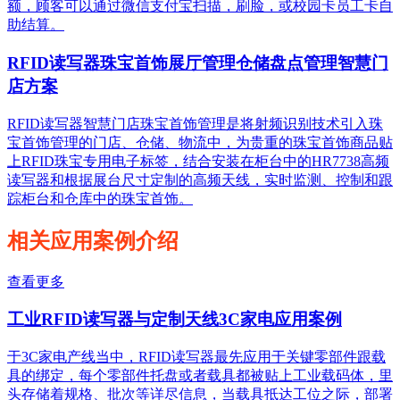
额，顾客可以通过微信支付宝扫描，刷脸，或校园卡员工卡自
助结算。
RFID读写器珠宝首饰展厅管理仓储盘点管理智慧门
店方案
RFID读写器智慧门店珠宝首饰管理是将射频识别技术引入珠
宝首饰管理的门店、仓储、物流中，为贵重的珠宝首饰商品贴
上RFID珠宝专用电子标签，结合安装在柜台中的HR7738高频
读写器和根据展台尺寸定制的高频天线，实时监测、控制和跟
踪柜台和仓库中的珠宝首饰。
相关应用案例介绍
查看更多
工业RFID读写器与定制天线3C家电应用案例
于3C家电产线当中，RFID读写器最先应用于关键零部件跟载
具的绑定，每个零部件托盘或者载具都被贴上工业载码体，里
头存储着规格、批次等详尽信息，当载具抵达工位之际，部署