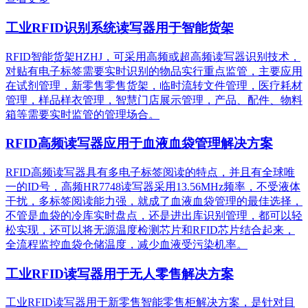
工业RFID识别系统读写器用于智能货架
RFID智能货架HZHJ，可采用高频或超高频读写器识别技术，
对贴有电子标签需要实时识别的物品实行重点监管，主要应用
在试剂管理，新零售零售货架，临时流转文件管理，医疗耗材
管理，样品样衣管理，智慧门店展示管理，产品、配件、物料
箱等需要实时监管的管理场合。
RFID高频读写器应用于血液血袋管理解决方案
RFID高频读写器具有多电子标签阅读的特点，并且有全球唯
一的ID号，高频HR7748读写器采用13.56MHz频率，不受液体
干扰，多标签阅读能力强，就成了血液血袋管理的最佳选择，
不管是血袋的冷库实时盘点，还是进出库识别管理，都可以轻
松实现，还可以将无源温度检测芯片和RFID芯片结合起来，
全流程监控血袋仓储温度，减少血液受污染机率。
工业RFID读写器用于无人零售解决方案
工业RFID读写器用于新零售智能零售柜解决方案，是针对目