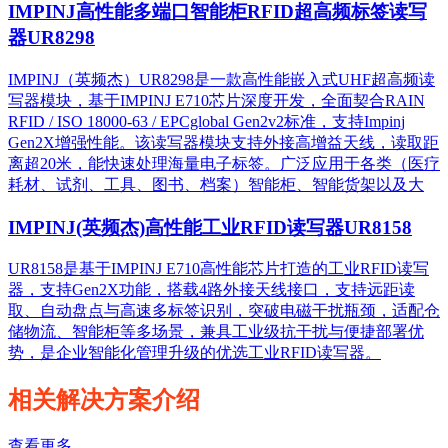
IMPINJ高性能多端口智能柜RFID超高频标签读写
器UR8298
IMPINJ（英频杰）UR8298是一款高性能嵌入式UHF超高频读
写器模块，基于IMPINJ E710芯片深度开发，全面契合RAIN
RFID / ISO 18000-63 / EPCglobal Gen2v2标准，支持Impinj
Gen2X增强性能。该读写器模块支持外接高增益天线，读取距
离超20米，能快速处理海量电子标签。广泛应用于各类（医疗
耗材、试剂、工具、图书、档案）智能柜、智能货架以及大
IMPINJ(英频杰)高性能工业RFID读写器UR8158
UR8158是基于IMPINJ E710高性能芯片打造的工业RFID读写
器，支持Gen2X功能，搭载4路外接天线接口，支持远距读
取、自动盘点与高速多标签识别，突破电磁干扰瓶颈，适配仓
储物流、智能柜等多场景，兼具工业级抗干扰与便捷部署优
势，是企业智能化管理升级的优选工业RFID读写器。
相关解决方案介绍
查看更多