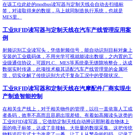
在该工位此处的modbus读写器与定制天线会自动去扫描标
签，对读取得来的数据，马上就同制造执行系统，也就是
MES里。
工业RFID读写器与定制天线在汽车产线管理应用案
例
射频识别工业读写头，凭借射频信号，能自动识别目标对象上
安装的工业载码体，不用光学可视就能读出数据，之内置的工
业级通信协议，可跟PLC、MES等系统毫无缝隙地整合，达成
数据实时传递，此项技术极其适配汽车产线管理里的金属环
境，切实化解了传统识别方式于复杂工况中的受限状况。
工业RFID读写器和定制天线在汽摩配件厂商实现生
产制造智能控制
在相关生产线上，对于相关物件的管理，以往一直依靠人工或
者条码，效率不高而且容易出现差错。有着如高频读头这类的
工业RFID读写器，它借助定制天线自动辨识那附着在物体上
面的电子标签，达成了非接触、大批量的数据采集。这把传统
物料追踪方式大力改变了一番，让工人从繁杂的扫码、记录工