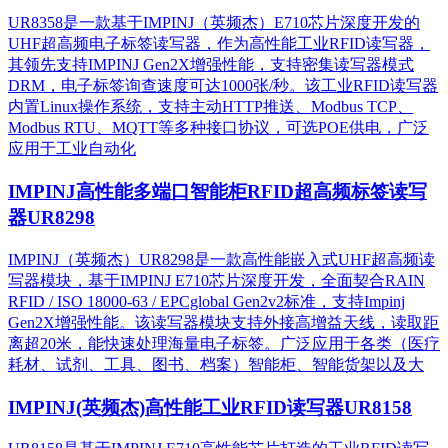
UR8358是一款基于IMPINJ（英频杰）E710芯片深度开发的
UHF超高频电子标签读写器，作为高性能工业RFID读写器，
其领先支持IMPINJ Gen2X增强性能，支持密集读写器模式
DRM，电子标签询查速度可达1000张/秒。该工业RFID读写器
内置Linux操作系统，支持主动HTTP推送、Modbus TCP、
Modbus RTU、MQTT等多种接口协议，可选POE供电，广泛
应用于工业自动化
IMPINJ高性能多端口智能柜RFID超高频标签读写
器UR8298
IMPINJ（英频杰）UR8298是一款高性能嵌入式UHF超高频读
写器模块，基于IMPINJ E710芯片深度开发，全面契合RAIN
RFID / ISO 18000-63 / EPCglobal Gen2v2标准，支持Impinj
Gen2X增强性能。该读写器模块支持外接高增益天线，读取距
离超20米，能快速处理海量电子标签。广泛应用于各类（医疗
耗材、试剂、工具、图书、档案）智能柜、智能货架以及大
IMPINJ(英频杰)高性能工业RFID读写器UR8158