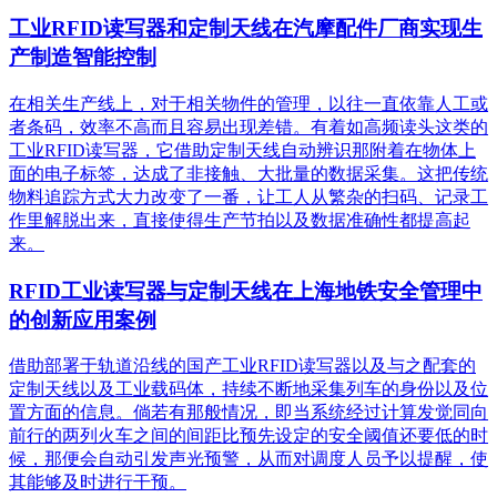
工业RFID读写器和定制天线在汽摩配件厂商实现生
产制造智能控制
在相关生产线上，对于相关物件的管理，以往一直依靠人工或
者条码，效率不高而且容易出现差错。有着如高频读头这类的
工业RFID读写器，它借助定制天线自动辨识那附着在物体上
面的电子标签，达成了非接触、大批量的数据采集。这把传统
物料追踪方式大力改变了一番，让工人从繁杂的扫码、记录工
作里解脱出来，直接使得生产节拍以及数据准确性都提高起
来。
RFID工业读写器与定制天线在上海地铁安全管理中
的创新应用案例
借助部署于轨道沿线的国产工业RFID读写器以及与之配套的
定制天线以及工业载码体，持续不断地采集列车的身份以及位
置方面的信息。倘若有那般情况，即当系统经过计算发觉同向
前行的两列火车之间的间距比预先设定的安全阈值还要低的时
候，那便会自动引发声光预警，从而对调度人员予以提醒，使
其能够及时进行干预。