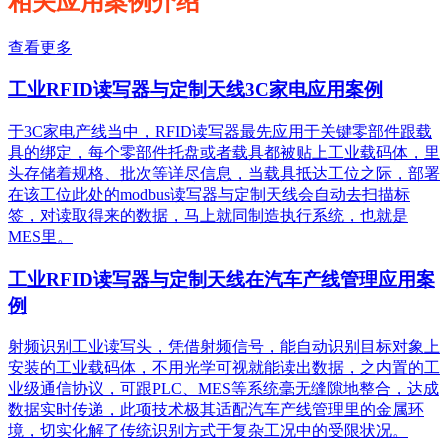
相关应用案例介绍
查看更多
工业RFID读写器与定制天线3C家电应用案例
于3C家电产线当中，RFID读写器最先应用于关键零部件跟载
具的绑定，每个零部件托盘或者载具都被贴上工业载码体，里
头存储着规格、批次等详尽信息，当载具抵达工位之际，部署
在该工位此处的modbus读写器与定制天线会自动去扫描标
签，对读取得来的数据，马上就同制造执行系统，也就是
MES里。
工业RFID读写器与定制天线在汽车产线管理应用案
例
射频识别工业读写头，凭借射频信号，能自动识别目标对象上
安装的工业载码体，不用光学可视就能读出数据，之内置的工
业级通信协议，可跟PLC、MES等系统毫无缝隙地整合，达成
数据实时传递，此项技术极其适配汽车产线管理里的金属环
境，切实化解了传统识别方式于复杂工况中的受限状况。