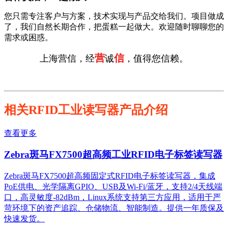
您只需专注客户与方案，技术实现与产品交给我们。项目做成
了，我们自然长期合作，把蛋糕一起做大。欢迎随时聊聊您的
需求或困惑。
营
信
上海营信，经
诚
，值得您信赖。
相关RFID工业读写器产品介绍
查看更多
Zebra斑马FX7500超高频工业RFID电子标签读写器
Zebra斑马FX7500超高频固定式RFID电子标签读写器，集成
PoE供电、光学隔离GPIO、USB及Wi-Fi/蓝牙，支持2/4天线端
口，高灵敏度-82dBm，Linux系统支持第三方应用，适用于严
苛环境下的资产追踪、仓储物流、智能制造。提供一年质保及
快速发货。