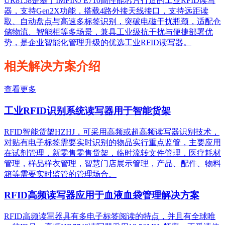
UR8158是基于IMPINJ E710高性能芯片打造的工业RFID读写
器，支持Gen2X功能，搭载4路外接天线接口，支持远距读
取、自动盘点与高速多标签识别，突破电磁干扰瓶颈，适配仓
储物流、智能柜等多场景，兼具工业级抗干扰与便捷部署优
势，是企业智能化管理升级的优选工业RFID读写器。
相关解决方案介绍
查看更多
工业RFID识别系统读写器用于智能货架
RFID智能货架HZHJ，可采用高频或超高频读写器识别技术，
对贴有电子标签需要实时识别的物品实行重点监管，主要应用
在试剂管理，新零售零售货架，临时流转文件管理，医疗耗材
管理，样品样衣管理，智慧门店展示管理，产品、配件、物料
箱等需要实时监管的管理场合。
RFID高频读写器应用于血液血袋管理解决方案
RFID高频读写器具有多电子标签阅读的特点，并且有全球唯