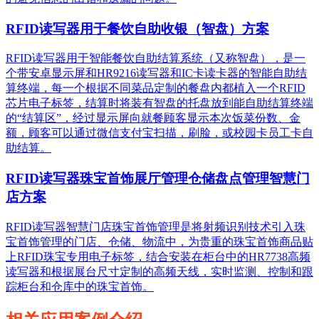
RFID读写器用于餐饮自助收银（智盘）方案
RFID读写器用于智能餐饮自助结算系统（又称智盘），是一
个带安卓显示屏和HR9216读写器和IC卡读卡器的智能自助结
算终端，每一个根据不同菜品定制的餐盘内都植入一个RFID
芯片电子标签，结算时将装有智盘的托盘放到能自助结算终端
的“结算区”，经过显示屏向就餐顾客显示本次饭菜份数、金
额，顾客可以通过微信支付宝扫描，刷脸，或校园卡员工卡自
助结算。
RFID读写器珠宝首饰展厅管理仓储盘点管理智慧门
店方案
RFID读写器智慧门店珠宝首饰管理是将射频识别技术引入珠
宝首饰管理的门店、仓储、物流中，为贵重的珠宝首饰商品贴
上RFID珠宝专用电子标签，结合安装在柜台中的HR7738高频
读写器和根据展台尺寸定制的高频天线，实时监测、控制和跟
踪柜台和仓库中的珠宝首饰。