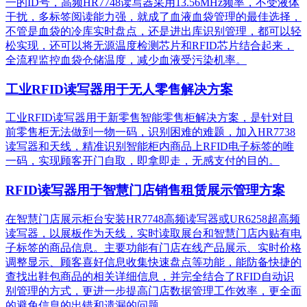
一的ID号，高频HR7748读写器采用13.56MHz频率，不受液体
干扰，多标签阅读能力强，就成了血液血袋管理的最佳选择，
不管是血袋的冷库实时盘点，还是进出库识别管理，都可以轻
松实现，还可以将无源温度检测芯片和RFID芯片结合起来，
全流程监控血袋仓储温度，减少血液受污染机率。
工业RFID读写器用于无人零售解决方案
工业RFID读写器用于新零售智能零售柜解决方案，是针对目
前零售柜无法做到一物一码，识别困难的难题，加入HR7738
读写器和天线，精准识别​智能柜内商品上RFID电子标签的唯
一码，实现顾客开门自取，即拿即走，无感支付的目的。
RFID读写器用于智慧门店销售租赁展示管理方案
在智慧门店展示柜台安装HR7748高频读写器或UR6258超高频
读写器，以展板作为天线，实时读取展台和智慧门店内贴有电
子标签的商品信息。主要功能有门店在线产品展示、实时价格
调整显示、顾客喜好信息收集快速盘点等功能，能防备快捷的
查找出鞋包商品的相关详细信息，并完全结合了RFID自动识
别管理的方式，更进一步提高门店数据管理工作效率，更全面
的避免信息的出错和遗漏的问题。