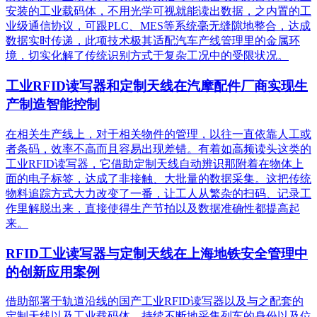
安装的工业载码体，不用光学可视就能读出数据，之内置的工
业级通信协议，可跟PLC、MES等系统毫无缝隙地整合，达成
数据实时传递，此项技术极其适配汽车产线管理里的金属环
境，切实化解了传统识别方式于复杂工况中的受限状况。
工业RFID读写器和定制天线在汽摩配件厂商实现生
产制造智能控制
在相关生产线上，对于相关物件的管理，以往一直依靠人工或
者条码，效率不高而且容易出现差错。有着如高频读头这类的
工业RFID读写器，它借助定制天线自动辨识那附着在物体上
面的电子标签，达成了非接触、大批量的数据采集。这把传统
物料追踪方式大力改变了一番，让工人从繁杂的扫码、记录工
作里解脱出来，直接使得生产节拍以及数据准确性都提高起
来。
RFID工业读写器与定制天线在上海地铁安全管理中
的创新应用案例
借助部署于轨道沿线的国产工业RFID读写器以及与之配套的
定制天线以及工业载码体，持续不断地采集列车的身份以及位