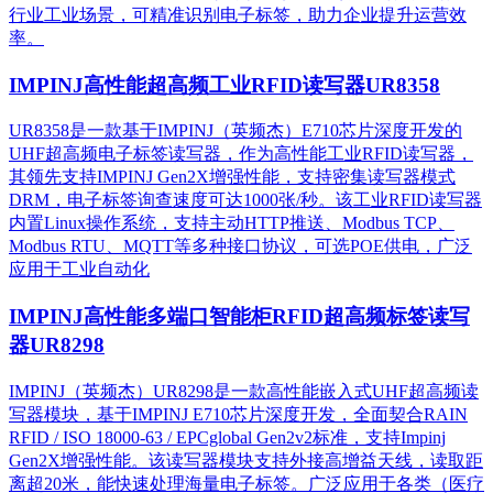
行业工业场景，可精准识别电子标签，助力企业提升运营效
率。
IMPINJ高性能超高频工业RFID读写器UR8358
UR8358是一款基于IMPINJ（英频杰）E710芯片深度开发的
UHF超高频电子标签读写器，作为高性能工业RFID读写器，
其领先支持IMPINJ Gen2X增强性能，支持密集读写器模式
DRM，电子标签询查速度可达1000张/秒。该工业RFID读写器
内置Linux操作系统，支持主动HTTP推送、Modbus TCP、
Modbus RTU、MQTT等多种接口协议，可选POE供电，广泛
应用于工业自动化
IMPINJ高性能多端口智能柜RFID超高频标签读写
器UR8298
IMPINJ（英频杰）UR8298是一款高性能嵌入式UHF超高频读
写器模块，基于IMPINJ E710芯片深度开发，全面契合RAIN
RFID / ISO 18000-63 / EPCglobal Gen2v2标准，支持Impinj
Gen2X增强性能。该读写器模块支持外接高增益天线，读取距
离超20米，能快速处理海量电子标签。广泛应用于各类（医疗