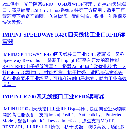
PoE供电、光学隔离GPIO、USB及Wi-Fi/蓝牙，支持2/4天线端
口，高灵敏度-82dBm，Linux系统支持第三方应用，适用于严
苛环境下的资产追踪、仓储物流、智能制造。提供一年质保及
快速发货。
IMPINJ SPEEDWAY R420四天线接工业口RFID读
写器
IMPINJ SPEEDWAY R420四天线接口工业RFID读写器，又称
Speedway Revolution，是基于Impinj自研平台开发的高性能
RAIN RFID电子标签读写器，搭载AutoPilot自动优化技术，支
持PoE与DC双供电，性能可靠、抗干扰强，适配仓储物流等
多行业高要求工业场景，可精准识别电子标签，助力工业高效
运营。​
IMPINJ R700四天线接口工业RFID读写器
IMPINJ R700四天线接口工业RFID读写器，是面向企业级物联
网的高性能设备，支持Impinj FastID、Authenticity、Protected
Mode，配备Impinj IoT Device Interface，原生支持MQTT、
REST API、LLRP v1.0.1协议，抗干扰强、读取高效，适配多