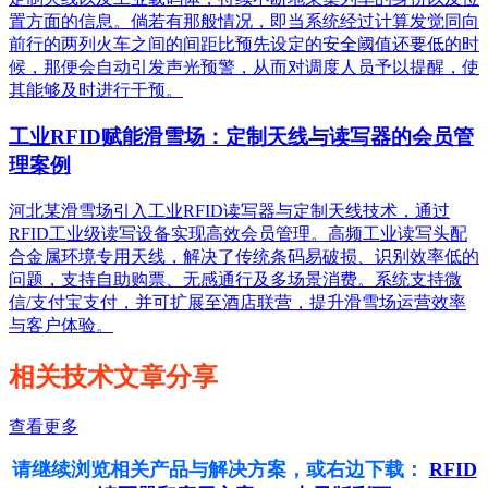
置方面的信息。倘若有那般情况，即当系统经过计算发觉同向
前行的两列火车之间的间距比预先设定的安全阈值还要低的时
候，那便会自动引发声光预警，从而对调度人员予以提醒，使
其能够及时进行干预。
工业RFID赋能滑雪场：定制天线与读写器的会员管
理案例
河北某滑雪场引入工业RFID读写器与定制天线技术，通过
RFID工业级读写设备实现高效会员管理。高频工业读写头配
合金属环境专用天线，解决了传统条码易破损、识别效率低的
问题，支持自助购票、无感通行及多场景消费。系统支持微
信/支付宝支付，并可扩展至酒店联营，提升滑雪场运营效率
与客户体验。
相关技术文章分享
查看更多
请继续浏览相关产品与解决方案，或右边下载：
RFID