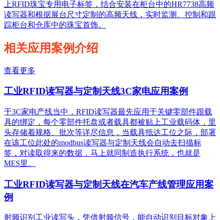
上RFID珠宝专用电子标签，结合安装在柜台中的HR7738高频
读写器和根据展台尺寸定制的高频天线，实时监测、控制和跟
踪柜台和仓库中的珠宝首饰。
相关应用案例介绍
查看更多
工业RFID读写器与定制天线3C家电应用案例
于3C家电产线当中，RFID读写器最先应用于关键零部件跟载
具的绑定，每个零部件托盘或者载具都被贴上工业载码体，里
头存储着规格、批次等详尽信息，当载具抵达工位之际，部署
在该工位此处的modbus读写器与定制天线会自动去扫描标
签，对读取得来的数据，马上就同制造执行系统，也就是
MES里。
工业RFID读写器与定制天线在汽车产线管理应用案
例
射频识别工业读写头，凭借射频信号，能自动识别目标对象上