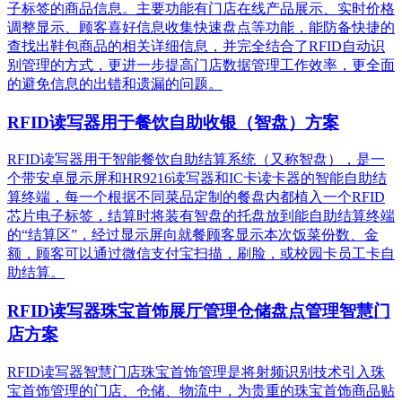
子标签的商品信息。主要功能有门店在线产品展示、实时价格
调整显示、顾客喜好信息收集快速盘点等功能，能防备快捷的
查找出鞋包商品的相关详细信息，并完全结合了RFID自动识
别管理的方式，更进一步提高门店数据管理工作效率，更全面
的避免信息的出错和遗漏的问题。
RFID读写器用于餐饮自助收银（智盘）方案
RFID读写器用于智能餐饮自助结算系统（又称智盘），是一
个带安卓显示屏和HR9216读写器和IC卡读卡器的智能自助结
算终端，每一个根据不同菜品定制的餐盘内都植入一个RFID
芯片电子标签，结算时将装有智盘的托盘放到能自助结算终端
的“结算区”，经过显示屏向就餐顾客显示本次饭菜份数、金
额，顾客可以通过微信支付宝扫描，刷脸，或校园卡员工卡自
助结算。
RFID读写器珠宝首饰展厅管理仓储盘点管理智慧门
店方案
RFID读写器智慧门店珠宝首饰管理是将射频识别技术引入珠
宝首饰管理的门店、仓储、物流中，为贵重的珠宝首饰商品贴