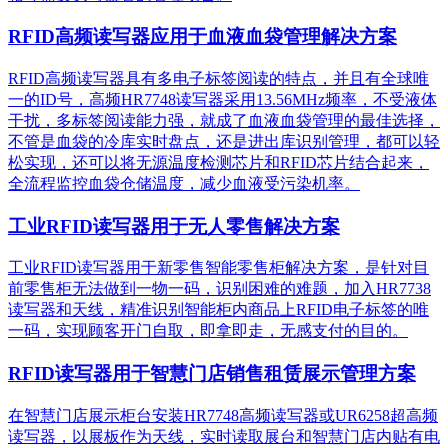
RFID高频读写器应用于血液血袋管理解决方案
RFID高频读写器具有多电子标签阅读的特点，并且有全球唯
一的ID号，高频HR7748读写器采用13.56MHz频率，不受液体
干扰，多标签阅读能力强，就成了血液血袋管理的最佳选择，
不管是血袋的冷库实时盘点，还是进出库识别管理，都可以轻
松实现，还可以将无源温度检测芯片和RFID芯片结合起来，
全流程监控血袋仓储温度，减少血液受污染机率。
工业RFID读写器用于无人零售解决方案
工业RFID读写器用于新零售智能零售柜解决方案，是针对目
前零售柜无法做到一物一码，识别困难的难题，加入HR7738
读写器和天线，精准识别​智能柜内商品上RFID电子标签的唯
一码，实现顾客开门自取，即拿即走，无感支付的目的。
RFID读写器用于智慧门店销售租赁展示管理方案
在智慧门店展示柜台安装HR7748高频读写器或UR6258超高频
读写器，以展板作为天线，实时读取展台和智慧门店内贴有电