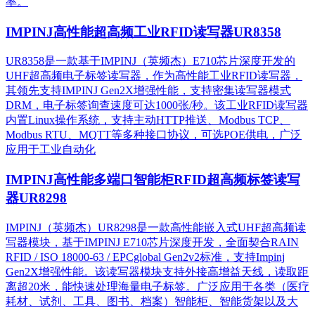
率。
IMPINJ高性能超高频工业RFID读写器UR8358
UR8358是一款基于IMPINJ（英频杰）E710芯片深度开发的
UHF超高频电子标签读写器，作为高性能工业RFID读写器，
其领先支持IMPINJ Gen2X增强性能，支持密集读写器模式
DRM，电子标签询查速度可达1000张/秒。该工业RFID读写器
内置Linux操作系统，支持主动HTTP推送、Modbus TCP、
Modbus RTU、MQTT等多种接口协议，可选POE供电，广泛
应用于工业自动化
IMPINJ高性能多端口智能柜RFID超高频标签读写
器UR8298
IMPINJ（英频杰）UR8298是一款高性能嵌入式UHF超高频读
写器模块，基于IMPINJ E710芯片深度开发，全面契合RAIN
RFID / ISO 18000-63 / EPCglobal Gen2v2标准，支持Impinj
Gen2X增强性能。该读写器模块支持外接高增益天线，读取距
离超20米，能快速处理海量电子标签。广泛应用于各类（医疗
耗材、试剂、工具、图书、档案）智能柜、智能货架以及大