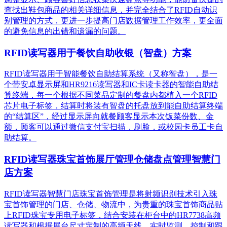
查找出鞋包商品的相关详细信息，并完全结合了RFID自动识
别管理的方式，更进一步提高门店数据管理工作效率，更全面
的避免信息的出错和遗漏的问题。
RFID读写器用于餐饮自助收银（智盘）方案
RFID读写器用于智能餐饮自助结算系统（又称智盘），是一
个带安卓显示屏和HR9216读写器和IC卡读卡器的智能自助结
算终端，每一个根据不同菜品定制的餐盘内都植入一个RFID
芯片电子标签，结算时将装有智盘的托盘放到能自助结算终端
的“结算区”，经过显示屏向就餐顾客显示本次饭菜份数、金
额，顾客可以通过微信支付宝扫描，刷脸，或校园卡员工卡自
助结算。
RFID读写器珠宝首饰展厅管理仓储盘点管理智慧门
店方案
RFID读写器智慧门店珠宝首饰管理是将射频识别技术引入珠
宝首饰管理的门店、仓储、物流中，为贵重的珠宝首饰商品贴
上RFID珠宝专用电子标签，结合安装在柜台中的HR7738高频
读写器和根据展台尺寸定制的高频天线，实时监测、控制和跟