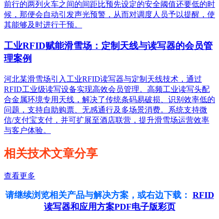
前行的两列火车之间的间距比预先设定的安全阈值还要低的时
候，那便会自动引发声光预警，从而对调度人员予以提醒，使
其能够及时进行干预。
工业RFID赋能滑雪场：定制天线与读写器的会员管
理案例
河北某滑雪场引入工业RFID读写器与定制天线技术，通过
RFID工业级读写设备实现高效会员管理。高频工业读写头配
合金属环境专用天线，解决了传统条码易破损、识别效率低的
问题，支持自助购票、无感通行及多场景消费。系统支持微
信/支付宝支付，并可扩展至酒店联营，提升滑雪场运营效率
与客户体验。
相关技术文章分享
查看更多
请继续浏览相关产品与解决方案，或右边下载：
RFID
读写器和应用方案PDF电子版彩页