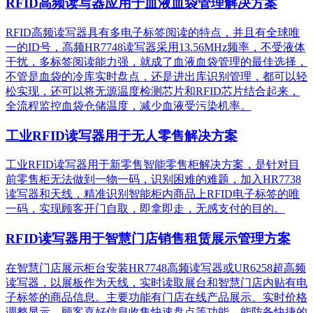
RFID高频读写器应用于血液血袋管理解决方案
RFID高频读写器具有多电子标签阅读的特点，并且有全球唯
一的ID号，高频HR7748读写器采用13.56MHz频率，不受液体
干扰，多标签阅读能力强，就成了血液血袋管理的最佳选择，
不管是血袋的冷库实时盘点，还是进出库识别管理，都可以轻
松实现，还可以将无源温度检测芯片和RFID芯片结合起来，
全流程监控血袋仓储温度，减少血液受污染机率。
工业RFID读写器用于无人零售解决方案
工业RFID读写器用于新零售智能零售柜解决方案，是针对目
前零售柜无法做到一物一码，识别困难的难题，加入HR7738
读写器和天线，精准识别​智能柜内商品上RFID电子标签的唯
一码，实现顾客开门自取，即拿即走，无感支付的目的。
RFID读写器用于智慧门店销售租赁展示管理方案
在智慧门店展示柜台安装HR7748高频读写器或UR6258超高频
读写器，以展板作为天线，实时读取展台和智慧门店内贴有电
子标签的商品信息。主要功能有门店在线产品展示、实时价格
调整显示、顾客喜好信息收集快速盘点等功能，能防备快捷的