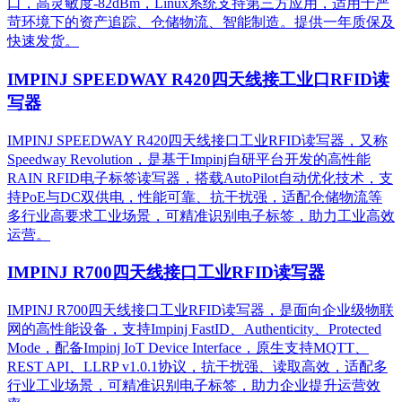
口，高灵敏度-82dBm，Linux系统支持第三方应用，适用于严
苛环境下的资产追踪、仓储物流、智能制造。提供一年质保及
快速发货。
IMPINJ SPEEDWAY R420四天线接工业口RFID读
写器
IMPINJ SPEEDWAY R420四天线接口工业RFID读写器，又称
Speedway Revolution，是基于Impinj自研平台开发的高性能
RAIN RFID电子标签读写器，搭载AutoPilot自动优化技术，支
持PoE与DC双供电，性能可靠、抗干扰强，适配仓储物流等
多行业高要求工业场景，可精准识别电子标签，助力工业高效
运营。​
IMPINJ R700四天线接口工业RFID读写器
IMPINJ R700四天线接口工业RFID读写器，是面向企业级物联
网的高性能设备，支持Impinj FastID、Authenticity、Protected
Mode，配备Impinj IoT Device Interface，原生支持MQTT、
REST API、LLRP v1.0.1协议，抗干扰强、读取高效，适配多
行业工业场景，可精准识别电子标签，助力企业提升运营效