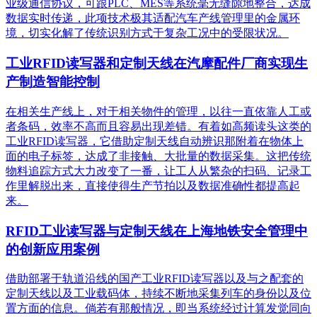
业级通信协议，可跟PLC、MES等系统毫无缝隙地整合，达成
数据实时传递，此项技术极其适配汽车产线管理里的金属环
境，切实化解了传统识别方式于复杂工况中的受限状况。
工业RFID读写器和定制天线在汽摩配件厂商实现生
产制造智能控制
在相关生产线上，对于相关物件的管理，以往一直依靠人工或
者条码，效率不高而且容易出现差错。有着如高频读头这类的
工业RFID读写器，它借助定制天线自动辨识那附着在物体上
面的电子标签，达成了非接触、大批量的数据采集。这把传统
物料追踪方式大力改变了一番，让工人从繁杂的扫码、记录工
作里解脱出来，直接使得生产节拍以及数据准确性都提高起
来。
RFID工业读写器与定制天线在上海地铁安全管理中
的创新应用案例
借助部署于轨道沿线的国产工业RFID读写器以及与之配套的
定制天线以及工业载码体，持续不断地采集列车的身份以及位
置方面的信息。倘若有那般情况，即当系统经过计算发觉同向