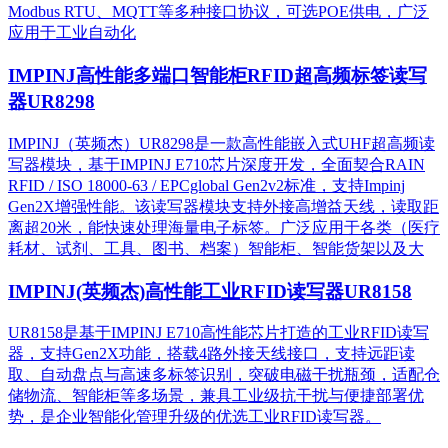
Modbus RTU、MQTT等多种接口协议，可选POE供电，广泛
应用于工业自动化
IMPINJ高性能多端口智能柜RFID超高频标签读写
器UR8298
IMPINJ（英频杰）UR8298是一款高性能嵌入式UHF超高频读
写器模块，基于IMPINJ E710芯片深度开发，全面契合RAIN
RFID / ISO 18000-63 / EPCglobal Gen2v2标准，支持Impinj
Gen2X增强性能。该读写器模块支持外接高增益天线，读取距
离超20米，能快速处理海量电子标签。广泛应用于各类（医疗
耗材、试剂、工具、图书、档案）智能柜、智能货架以及大
IMPINJ(英频杰)高性能工业RFID读写器UR8158
UR8158是基于IMPINJ E710高性能芯片打造的工业RFID读写
器，支持Gen2X功能，搭载4路外接天线接口，支持远距读
取、自动盘点与高速多标签识别，突破电磁干扰瓶颈，适配仓
储物流、智能柜等多场景，兼具工业级抗干扰与便捷部署优
势，是企业智能化管理升级的优选工业RFID读写器。