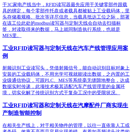
于3C家电产线当中，RFID读写器最先应用于关键零部件跟载
具的绑定，每个零部件托盘或者载具都被贴上工业载码体，里
头存储着规格、批次等详尽信息，当载具抵达工位之际，部署
在该工位此处的modbus读写器与定制天线会自动去扫描标
签，对读取得来的数据，马上就同制造执行系统，也就是
MES里。
工业RFID读写器与定制天线在汽车产线管理应用案
例
射频识别工业读写头，凭借射频信号，能自动识别目标对象上
安装的工业载码体，不用光学可视就能读出数据，之内置的工
业级通信协议，可跟PLC、MES等系统毫无缝隙地整合，达成
数据实时传递，此项技术极其适配汽车产线管理里的金属环
境，切实化解了传统识别方式于复杂工况中的受限状况。
工业RFID读写器和定制天线在汽摩配件厂商实现生
产制造智能控制
在相关生产线上，对于相关物件的管理，以往一直依靠人工或
者条码，效率不高而且容易出现差错。有着如高频读头这类的