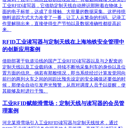
工业RFID读写器，它借助定制天线自动辨识那附着在物体上
面的电子标签，达成了非接触、大批量的数据采集。这把传统
物料追踪方式大力改变了一番，让工人从繁杂的扫码、记录工
作里解脱出来，直接使得生产节拍以及数据准确性都提高起
来。
RFID工业读写器与定制天线在上海地铁安全管理中
的创新应用案例
借助部署于轨道沿线的国产工业RFID读写器以及与之配套的
定制天线以及工业载码体，持续不断地采集列车的身份以及位
置方面的信息。倘若有那般情况，即当系统经过计算发觉同向
前行的两列火车之间的间距比预先设定的安全阈值还要低的时
候，那便会自动引发声光预警，从而对调度人员予以提醒，使
其能够及时进行干预。
工业RFID赋能滑雪场：定制天线与读写器的会员管
理案例
河北某滑雪场引入工业RFID读写器与定制天线技术，通过