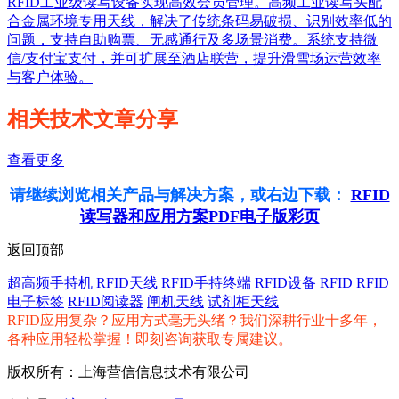
RFID工业级读写设备实现高效会员管理。高频工业读写头配
合金属环境专用天线，解决了传统条码易破损、识别效率低的
问题，支持自助购票、无感通行及多场景消费。系统支持微
信/支付宝支付，并可扩展至酒店联营，提升滑雪场运营效率
与客户体验。
相关技术文章分享
查看更多
请继续浏览相关产品与解决方案，或右边下载：
RFID
读写器和应用方案PDF电子版彩页
返回顶部
超高频手持机
RFID天线
RFID手持终端
RFID设备
RFID
RFID
电子标签
RFID阅读器
闸机天线
试剂柜天线
RFID应用复杂？应用方式毫无头绪？我们深耕行业十多年，
各种应用轻松掌握！即刻咨询获取专属建议。
版权所有：上海营信信息技术有限公司