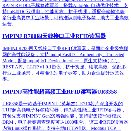
RAIN RFID电子标签读写器，搭载AutoPilot自动优化技术，支
持PoE与DC双供电，性能可靠、抗干扰强，适配仓储物流等
多行业高要求工业场景，可精准识别电子标签，助力工业高效
运营。​
IMPINJ R700四天线接口工业RFID读写器
IMPINJ R700四天线接口工业RFID读写器，是面向企业级物联
网的高性能设备，支持Impinj FastID、Authenticity、Protected
Mode，配备Impinj IoT Device Interface，原生支持MQTT、
REST API、LLRP v1.0.1协议，抗干扰强、读取高效，适配多
行业工业场景，可精准识别电子标签，助力企业提升运营效
率。
IMPINJ高性能超高频工业RFID读写器UR8358
UR8358是一款基于IMPINJ（英频杰）E710芯片深度开发的
UHF超高频电子标签读写器，作为高性能工业RFID读写器，
其领先支持IMPINJ Gen2X增强性能，支持密集读写器模式
DRM，电子标签询查速度可达1000张/秒。该工业RFID读写器
内置Linux操作系统，支持主动HTTP推送、Modbus TCP、