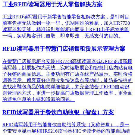
工业RFID读写器用于无人零售解决方案
工业RFID读写器用于新零售智能零售柜解决方案，是针对目
前零售柜无法做到一物一码，识别困难的难题，加入HR7738
读写器和天线，精准识别​智能柜内商品上RFID电子标签的唯
一码，实现顾客开门自取，即拿即走，无感支付的目的。
RFID读写器用于智慧门店销售租赁展示管理方案
在智慧门店展示柜台安装HR7748高频读写器或UR6258超高频
读写器，以展板作为天线，实时读取展台和智慧门店内贴有电
子标签的商品信息。主要功能有门店在线产品展示、实时价格
调整显示、顾客喜好信息收集快速盘点等功能，能防备快捷的
查找出鞋包商品的相关详细信息，并完全结合了RFID自动识
别管理的方式，更进一步提高门店数据管理工作效率，更全面
的避免信息的出错和遗漏的问题。
RFID读写器用于餐饮自助收银（智盘）方案
RFID读写器用于智能餐饮自助结算系统（又称智盘），是一
个带安卓显示屏和HR9216读写器和IC卡读卡器的智能自助结