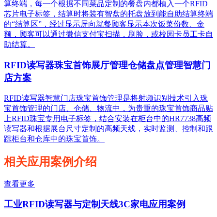
算终端，每一个根据不同菜品定制的餐盘内都植入一个RFID
芯片电子标签，结算时将装有智盘的托盘放到能自助结算终端
的“结算区”，经过显示屏向就餐顾客显示本次饭菜份数、金
额，顾客可以通过微信支付宝扫描，刷脸，或校园卡员工卡自
助结算。
RFID读写器珠宝首饰展厅管理仓储盘点管理智慧门
店方案
RFID读写器智慧门店珠宝首饰管理是将射频识别技术引入珠
宝首饰管理的门店、仓储、物流中，为贵重的珠宝首饰商品贴
上RFID珠宝专用电子标签，结合安装在柜台中的HR7738高频
读写器和根据展台尺寸定制的高频天线，实时监测、控制和跟
踪柜台和仓库中的珠宝首饰。
相关应用案例介绍
查看更多
工业RFID读写器与定制天线3C家电应用案例