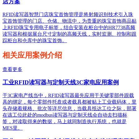
店方案
RFID读写器智慧门店珠宝首饰管理是将射频识别技术引入珠
宝首饰管理的门店、仓储、物流中，为贵重的珠宝首饰商品贴
上RFID珠宝专用电子标签，结合安装在柜台中的HR7738高频
读写器和根据展台尺寸定制的高频天线，实时监测、控制和跟
踪柜台和仓库中的珠宝首饰。
相关应用案例介绍
查看更多
工业RFID读写器与定制天线3C家电应用案例
于3C家电产线当中，RFID读写器最先应用于关键零部件跟载
具的绑定，每个零部件托盘或者载具都被贴上工业载码体，里
头存储着规格、批次等详尽信息，当载具抵达工位之际，部署
在该工位此处的modbus读写器与定制天线会自动去扫描标
签，对读取得来的数据，马上就同制造执行系统，也就是
MES里。