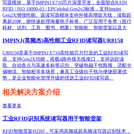
写器模块，基于IMPINJ E710芯片深度开发，全面契合RAIN
RFID / ISO 18000-63 / EPCglobal Gen2v2标准，支持Impinj
Gen2X增强性能。该读写器模块支持外接高增益天线，读取距
离超20米，能快速处理海量电子标签。广泛应用于各类（医疗
耗材、试剂、工具、图书、档案）智能柜、智能货架以及大
IMPINJ(英频杰)高性能工业RFID读写器UR8158
UR8158是基于IMPINJ E710高性能芯片打造的工业RFID读写
器，支持Gen2X功能，搭载4路外接天线接口，支持远距读
取、自动盘点与高速多标签识别，突破电磁干扰瓶颈，适配仓
储物流、智能柜等多场景，兼具工业级抗干扰与便捷部署优
势，是企业智能化管理升级的优选工业RFID读写器。
相关解决方案介绍
查看更多
工业RFID识别系统读写器用于智能货架
RFID智能货架HZHJ，可采用高频或超高频读写器识别技术，