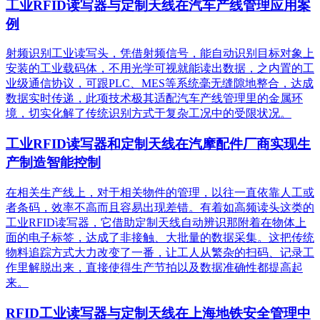
工业RFID读写器与定制天线在汽车产线管理应用案
例
射频识别工业读写头，凭借射频信号，能自动识别目标对象上
安装的工业载码体，不用光学可视就能读出数据，之内置的工
业级通信协议，可跟PLC、MES等系统毫无缝隙地整合，达成
数据实时传递，此项技术极其适配汽车产线管理里的金属环
境，切实化解了传统识别方式于复杂工况中的受限状况。
工业RFID读写器和定制天线在汽摩配件厂商实现生
产制造智能控制
在相关生产线上，对于相关物件的管理，以往一直依靠人工或
者条码，效率不高而且容易出现差错。有着如高频读头这类的
工业RFID读写器，它借助定制天线自动辨识那附着在物体上
面的电子标签，达成了非接触、大批量的数据采集。这把传统
物料追踪方式大力改变了一番，让工人从繁杂的扫码、记录工
作里解脱出来，直接使得生产节拍以及数据准确性都提高起
来。
RFID工业读写器与定制天线在上海地铁安全管理中