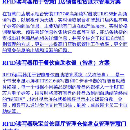
RFID读写器用于智慧门店销售租赁展示管理方案
在智慧门店展示柜台安装HR7748高频读写器或UR6258超高频
读写器，以展板作为天线，实时读取展台和智慧门店内贴有电
子标签的商品信息。主要功能有门店在线产品展示、实时价格
调整显示、顾客喜好信息收集快速盘点等功能，能防备快捷的
查找出鞋包商品的相关详细信息，并完全结合了RFID自动识
别管理的方式，更进一步提高门店数据管理工作效率，更全面
的避免信息的出错和遗漏的问题。
RFID读写器用于餐饮自助收银（智盘）方案
RFID读写器用于智能餐饮自助结算系统（又称智盘），是一
个带安卓显示屏和HR9216读写器和IC卡读卡器的智能自助结
算终端，每一个根据不同菜品定制的餐盘内都植入一个RFID
芯片电子标签，结算时将装有智盘的托盘放到能自助结算终端
的“结算区”，经过显示屏向就餐顾客显示本次饭菜份数、金
额，顾客可以通过微信支付宝扫描，刷脸，或校园卡员工卡自
助结算。
RFID读写器珠宝首饰展厅管理仓储盘点管理智慧门