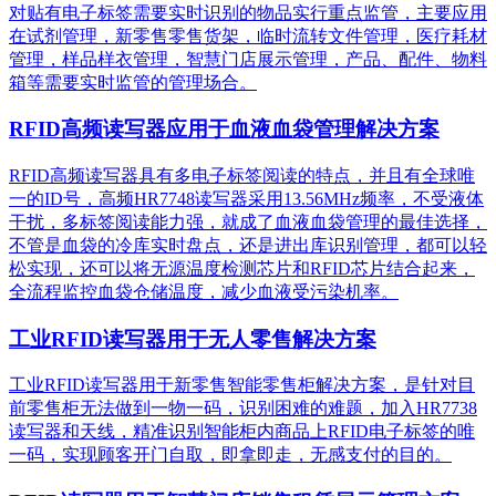
对贴有电子标签需要实时识别的物品实行重点监管，主要应用
在试剂管理，新零售零售货架，临时流转文件管理，医疗耗材
管理，样品样衣管理，智慧门店展示管理，产品、配件、物料
箱等需要实时监管的管理场合。
RFID高频读写器应用于血液血袋管理解决方案
RFID高频读写器具有多电子标签阅读的特点，并且有全球唯
一的ID号，高频HR7748读写器采用13.56MHz频率，不受液体
干扰，多标签阅读能力强，就成了血液血袋管理的最佳选择，
不管是血袋的冷库实时盘点，还是进出库识别管理，都可以轻
松实现，还可以将无源温度检测芯片和RFID芯片结合起来，
全流程监控血袋仓储温度，减少血液受污染机率。
工业RFID读写器用于无人零售解决方案
工业RFID读写器用于新零售智能零售柜解决方案，是针对目
前零售柜无法做到一物一码，识别困难的难题，加入HR7738
读写器和天线，精准识别​智能柜内商品上RFID电子标签的唯
一码，实现顾客开门自取，即拿即走，无感支付的目的。