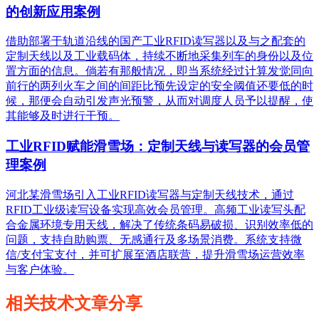
的创新应用案例
借助部署于轨道沿线的国产工业RFID读写器以及与之配套的
定制天线以及工业载码体，持续不断地采集列车的身份以及位
置方面的信息。倘若有那般情况，即当系统经过计算发觉同向
前行的两列火车之间的间距比预先设定的安全阈值还要低的时
候，那便会自动引发声光预警，从而对调度人员予以提醒，使
其能够及时进行干预。
工业RFID赋能滑雪场：定制天线与读写器的会员管
理案例
河北某滑雪场引入工业RFID读写器与定制天线技术，通过
RFID工业级读写设备实现高效会员管理。高频工业读写头配
合金属环境专用天线，解决了传统条码易破损、识别效率低的
问题，支持自助购票、无感通行及多场景消费。系统支持微
信/支付宝支付，并可扩展至酒店联营，提升滑雪场运营效率
与客户体验。
相关技术文章分享