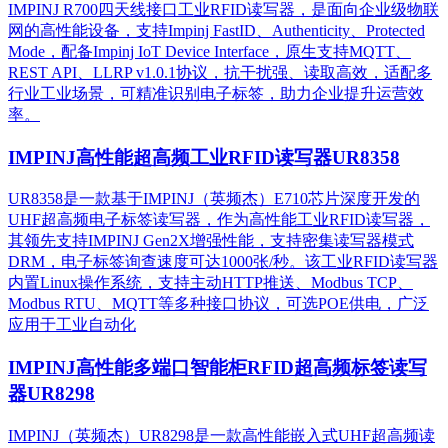
IMPINJ R700四天线接口工业RFID读写器，是面向企业级物联
网的高性能设备，支持Impinj FastID、Authenticity、Protected
Mode，配备Impinj IoT Device Interface，原生支持MQTT、
REST API、LLRP v1.0.1协议，抗干扰强、读取高效，适配多
行业工业场景，可精准识别电子标签，助力企业提升运营效
率。
IMPINJ高性能超高频工业RFID读写器UR8358
UR8358是一款基于IMPINJ（英频杰）E710芯片深度开发的
UHF超高频电子标签读写器，作为高性能工业RFID读写器，
其领先支持IMPINJ Gen2X增强性能，支持密集读写器模式
DRM，电子标签询查速度可达1000张/秒。该工业RFID读写器
内置Linux操作系统，支持主动HTTP推送、Modbus TCP、
Modbus RTU、MQTT等多种接口协议，可选POE供电，广泛
应用于工业自动化
IMPINJ高性能多端口智能柜RFID超高频标签读写
器UR8298
IMPINJ（英频杰）UR8298是一款高性能嵌入式UHF超高频读