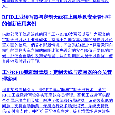
作里解脱出来，直接使得生产节拍以及数据准确性都提高起
来。
RFID工业读写器与定制天线在上海地铁安全管理中
的创新应用案例
借助部署于轨道沿线的国产工业RFID读写器以及与之配套的
定制天线以及工业载码体，持续不断地采集列车的身份以及位
置方面的信息。倘若有那般情况，即当系统经过计算发觉同向
前行的两列火车之间的间距比预先设定的安全阈值还要低的时
候，那便会自动引发声光预警，从而对调度人员予以提醒，使
其能够及时进行干预。
工业RFID赋能滑雪场：定制天线与读写器的会员管
理案例
河北某滑雪场引入工业RFID读写器与定制天线技术，通过
RFID工业级读写设备实现高效会员管理。高频工业读写头配
合金属环境专用天线，解决了传统条码易破损、识别效率低的
问题，支持自助购票、无感通行及多场景消费。系统支持微
信/支付宝支付，并可扩展至酒店联营，提升滑雪场运营效率