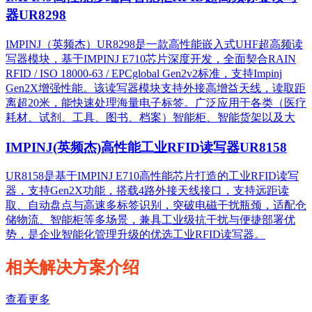
器UR8298
IMPINJ（英频杰）UR8298是一款高性能嵌入式UHF超高频读
写器模块，基于IMPINJ E710芯片深度开发，全面契合RAIN
RFID / ISO 18000-63 / EPCglobal Gen2v2标准，支持Impinj
Gen2X增强性能。该读写器模块支持外接高增益天线，读取距
离超20米，能快速处理海量电子标签。广泛应用于各类（医疗
耗材、试剂、工具、图书、档案）智能柜、智能货架以及大
IMPINJ(英频杰)高性能工业RFID读写器UR8158
UR8158是基于IMPINJ E710高性能芯片打造的工业RFID读写
器，支持Gen2X功能，搭载4路外接天线接口，支持远距读
取、自动盘点与高速多标签识别，突破电磁干扰瓶颈，适配仓
储物流、智能柜等多场景，兼具工业级抗干扰与便捷部署优
势，是企业智能化管理升级的优选工业RFID读写器。
相关解决方案介绍
查看更多