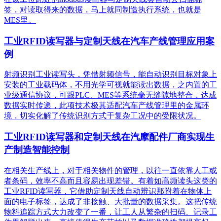
签，对读取得来的数据，马上就同制造执行系统，也就是
MES里。
工业RFID读写器与定制天线在汽车产线管理应用案
例
射频识别工业读写头，凭借射频信号，能自动识别目标对象上
安装的工业载码体，不用光学可视就能读出数据，之内置的工
业级通信协议，可跟PLC、MES等系统毫无缝隙地整合，达成
数据实时传递，此项技术极其适配汽车产线管理里的金属环
境，切实化解了传统识别方式于复杂工况中的受限状况。
工业RFID读写器和定制天线在汽摩配件厂商实现生
产制造智能控制
在相关生产线上，对于相关物件的管理，以往一直依靠人工或
者条码，效率不高而且容易出现差错。有着如高频读头这类的
工业RFID读写器，它借助定制天线自动辨识那附着在物体上
面的电子标签，达成了非接触、大批量的数据采集。这把传统
物料追踪方式大力改变了一番，让工人从繁杂的扫码、记录工