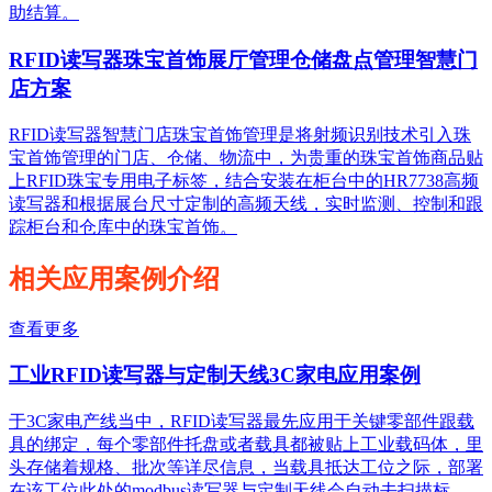
助结算。
RFID读写器珠宝首饰展厅管理仓储盘点管理智慧门
店方案
RFID读写器智慧门店珠宝首饰管理是将射频识别技术引入珠
宝首饰管理的门店、仓储、物流中，为贵重的珠宝首饰商品贴
上RFID珠宝专用电子标签，结合安装在柜台中的HR7738高频
读写器和根据展台尺寸定制的高频天线，实时监测、控制和跟
踪柜台和仓库中的珠宝首饰。
相关应用案例介绍
查看更多
工业RFID读写器与定制天线3C家电应用案例
于3C家电产线当中，RFID读写器最先应用于关键零部件跟载
具的绑定，每个零部件托盘或者载具都被贴上工业载码体，里
头存储着规格、批次等详尽信息，当载具抵达工位之际，部署
在该工位此处的modbus读写器与定制天线会自动去扫描标