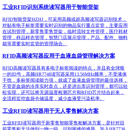
工业RFID识别系统读写器用于智能货架
RFID智能货架HZHJ，可采用高频或超高频读写器识别技术，
对贴有电子标签需要实时识别的物品实行重点监管，主要应用
在试剂管理，新零售零售货架，临时流转文件管理，医疗耗材
管理，样品样衣管理，智慧门店展示管理，产品、配件、物料
箱等需要实时监管的管理场合。
RFID高频读写器应用于血液血袋管理解决方案
RFID高频读写器具有多电子标签阅读的特点，并且有全球唯
一的ID号，高频HR7748读写器采用13.56MHz频率，不受液体
干扰，多标签阅读能力强，就成了血液血袋管理的最佳选择，
不管是血袋的冷库实时盘点，还是进出库识别管理，都可以轻
松实现，还可以将无源温度检测芯片和RFID芯片结合起来，
全流程监控血袋仓储温度，减少血液受污染机率。
工业RFID读写器用于无人零售解决方案
工业RFID读写器用于新零售智能零售柜解决方案，是针对目
前零售柜无法做到一物一码，识别困难的难题，加入HR7738