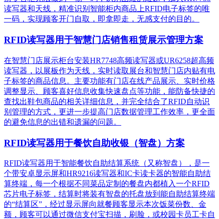
读写器和天线，精准识别​智能柜内商品上RFID电子标签的唯
一码，实现顾客开门自取，即拿即走，无感支付的目的。
RFID读写器用于智慧门店销售租赁展示管理方案
在智慧门店展示柜台安装HR7748高频读写器或UR6258超高频
读写器，以展板作为天线，实时读取展台和智慧门店内贴有电
子标签的商品信息。主要功能有门店在线产品展示、实时价格
调整显示、顾客喜好信息收集快速盘点等功能，能防备快捷的
查找出鞋包商品的相关详细信息，并完全结合了RFID自动识
别管理的方式，更进一步提高门店数据管理工作效率，更全面
的避免信息的出错和遗漏的问题。
RFID读写器用于餐饮自助收银（智盘）方案
RFID读写器用于智能餐饮自助结算系统（又称智盘），是一
个带安卓显示屏和HR9216读写器和IC卡读卡器的智能自助结
算终端，每一个根据不同菜品定制的餐盘内都植入一个RFID
芯片电子标签，结算时将装有智盘的托盘放到能自助结算终端
的“结算区”，经过显示屏向就餐顾客显示本次饭菜份数、金
额，顾客可以通过微信支付宝扫描，刷脸，或校园卡员工卡自