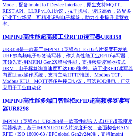
Mode，配备Impinj IoT Device Interface，原生支持MQTT、
REST API、LLRP v1.0.1协议，抗干扰强、读取高效，适配多
行业工业场景，可精准识别电子标签，助力企业提升运营效
率。
IMPINJ高性能超高频工业RFID读写器UR8358
UR8358是一款基于IMPINJ（英频杰）E710芯片深度开发的
UHF超高频电子标签读写器，作为高性能工业RFID读写器，
其领先支持IMPINJ Gen2X增强性能，支持密集读写器模式
DRM，电子标签询查速度可达1000张/秒。该工业RFID读写器
内置Linux操作系统，支持主动HTTP推送、Modbus TCP、
Modbus RTU、MQTT等多种接口协议，可选POE供电，广泛
应用于工业自动化
IMPINJ高性能多端口智能柜RFID超高频标签读写
器UR8298
IMPINJ（英频杰）UR8298是一款高性能嵌入式UHF超高频读
写器模块，基于IMPINJ E710芯片深度开发，全面契合RAIN
RFID / ISO 18000-63 / EPCglobal Gen2v2标准，支持Impinj