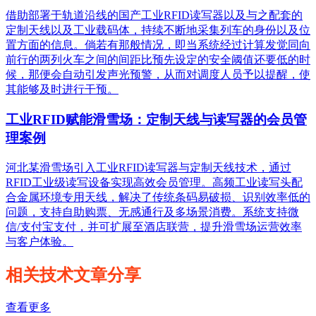
借助部署于轨道沿线的国产工业RFID读写器以及与之配套的
定制天线以及工业载码体，持续不断地采集列车的身份以及位
置方面的信息。倘若有那般情况，即当系统经过计算发觉同向
前行的两列火车之间的间距比预先设定的安全阈值还要低的时
候，那便会自动引发声光预警，从而对调度人员予以提醒，使
其能够及时进行干预。
工业RFID赋能滑雪场：定制天线与读写器的会员管
理案例
河北某滑雪场引入工业RFID读写器与定制天线技术，通过
RFID工业级读写设备实现高效会员管理。高频工业读写头配
合金属环境专用天线，解决了传统条码易破损、识别效率低的
问题，支持自助购票、无感通行及多场景消费。系统支持微
信/支付宝支付，并可扩展至酒店联营，提升滑雪场运营效率
与客户体验。
相关技术文章分享
查看更多