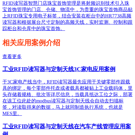
RFID读写器智慧门店珠宝首饰管理是将射频识别技术引入珠
宝首饰管理的门店、仓储、物流中，为贵重的珠宝首饰商品贴
上RFID珠宝专用电子标签，结合安装在柜台中的HR7738高频
读写器和根据展台尺寸定制的高频天线，实时监测、控制和跟
踪柜台和仓库中的珠宝首饰。
相关应用案例介绍
查看更多
工业RFID读写器与定制天线3C家电应用案例
于3C家电产线当中，RFID读写器最先应用于关键零部件跟载
具的绑定，每个零部件托盘或者载具都被贴上工业载码体，里
头存储着规格、批次等详尽信息，当载具抵达工位之际，部署
在该工位此处的modbus读写器与定制天线会自动去扫描标
签，对读取得来的数据，马上就同制造执行系统，也就是
MES里。
工业RFID读写器与定制天线在汽车产线管理应用案
例