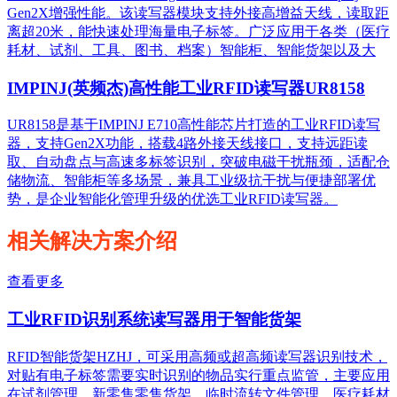
Gen2X增强性能。该读写器模块支持外接高增益天线，读取距
离超20米，能快速处理海量电子标签。广泛应用于各类（医疗
耗材、试剂、工具、图书、档案）智能柜、智能货架以及大
IMPINJ(英频杰)高性能工业RFID读写器UR8158
UR8158是基于IMPINJ E710高性能芯片打造的工业RFID读写
器，支持Gen2X功能，搭载4路外接天线接口，支持远距读
取、自动盘点与高速多标签识别，突破电磁干扰瓶颈，适配仓
储物流、智能柜等多场景，兼具工业级抗干扰与便捷部署优
势，是企业智能化管理升级的优选工业RFID读写器。
相关解决方案介绍
查看更多
工业RFID识别系统读写器用于智能货架
RFID智能货架HZHJ，可采用高频或超高频读写器识别技术，
对贴有电子标签需要实时识别的物品实行重点监管，主要应用
在试剂管理，新零售零售货架，临时流转文件管理，医疗耗材