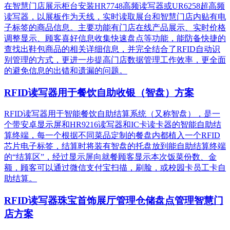
在智慧门店展示柜台安装HR7748高频读写器或UR6258超高频
读写器，以展板作为天线，实时读取展台和智慧门店内贴有电
子标签的商品信息。主要功能有门店在线产品展示、实时价格
调整显示、顾客喜好信息收集快速盘点等功能，能防备快捷的
查找出鞋包商品的相关详细信息，并完全结合了RFID自动识
别管理的方式，更进一步提高门店数据管理工作效率，更全面
的避免信息的出错和遗漏的问题。
RFID读写器用于餐饮自助收银（智盘）方案
RFID读写器用于智能餐饮自助结算系统（又称智盘），是一
个带安卓显示屏和HR9216读写器和IC卡读卡器的智能自助结
算终端，每一个根据不同菜品定制的餐盘内都植入一个RFID
芯片电子标签，结算时将装有智盘的托盘放到能自助结算终端
的“结算区”，经过显示屏向就餐顾客显示本次饭菜份数、金
额，顾客可以通过微信支付宝扫描，刷脸，或校园卡员工卡自
助结算。
RFID读写器珠宝首饰展厅管理仓储盘点管理智慧门
店方案