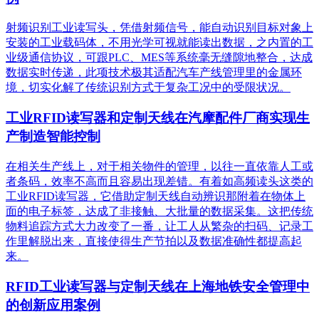
射频识别工业读写头，凭借射频信号，能自动识别目标对象上
安装的工业载码体，不用光学可视就能读出数据，之内置的工
业级通信协议，可跟PLC、MES等系统毫无缝隙地整合，达成
数据实时传递，此项技术极其适配汽车产线管理里的金属环
境，切实化解了传统识别方式于复杂工况中的受限状况。
工业RFID读写器和定制天线在汽摩配件厂商实现生
产制造智能控制
在相关生产线上，对于相关物件的管理，以往一直依靠人工或
者条码，效率不高而且容易出现差错。有着如高频读头这类的
工业RFID读写器，它借助定制天线自动辨识那附着在物体上
面的电子标签，达成了非接触、大批量的数据采集。这把传统
物料追踪方式大力改变了一番，让工人从繁杂的扫码、记录工
作里解脱出来，直接使得生产节拍以及数据准确性都提高起
来。
RFID工业读写器与定制天线在上海地铁安全管理中
的创新应用案例