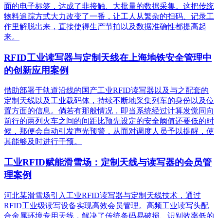
面的电子标签，达成了非接触、大批量的数据采集。这把传统
物料追踪方式大力改变了一番，让工人从繁杂的扫码、记录工
作里解脱出来，直接使得生产节拍以及数据准确性都提高起
来。
RFID工业读写器与定制天线在上海地铁安全管理中
的创新应用案例
借助部署于轨道沿线的国产工业RFID读写器以及与之配套的
定制天线以及工业载码体，持续不断地采集列车的身份以及位
置方面的信息。倘若有那般情况，即当系统经过计算发觉同向
前行的两列火车之间的间距比预先设定的安全阈值还要低的时
候，那便会自动引发声光预警，从而对调度人员予以提醒，使
其能够及时进行干预。
工业RFID赋能滑雪场：定制天线与读写器的会员管
理案例
河北某滑雪场引入工业RFID读写器与定制天线技术，通过
RFID工业级读写设备实现高效会员管理。高频工业读写头配
合金属环境专用天线，解决了传统条码易破损、识别效率低的