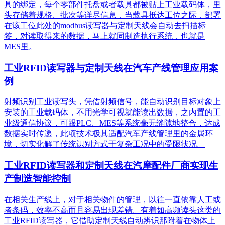
具的绑定，每个零部件托盘或者载具都被贴上工业载码体，里
头存储着规格、批次等详尽信息，当载具抵达工位之际，部署
在该工位此处的modbus读写器与定制天线会自动去扫描标
签，对读取得来的数据，马上就同制造执行系统，也就是
MES里。
工业RFID读写器与定制天线在汽车产线管理应用案
例
射频识别工业读写头，凭借射频信号，能自动识别目标对象上
安装的工业载码体，不用光学可视就能读出数据，之内置的工
业级通信协议，可跟PLC、MES等系统毫无缝隙地整合，达成
数据实时传递，此项技术极其适配汽车产线管理里的金属环
境，切实化解了传统识别方式于复杂工况中的受限状况。
工业RFID读写器和定制天线在汽摩配件厂商实现生
产制造智能控制
在相关生产线上，对于相关物件的管理，以往一直依靠人工或
者条码，效率不高而且容易出现差错。有着如高频读头这类的
工业RFID读写器，它借助定制天线自动辨识那附着在物体上