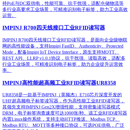
持PoE与DC双供电，性能可靠、抗干扰强，适配仓储物流等
多行业高要求工业场景，可精准识别电子标签，助力工业高效
运营。​
IMPINJ R700四天线接口工业RFID读写器
IMPINJ R700四天线接口工业RFID读写器，是面向企业级物联
网的高性能设备，支持Impinj FastID、Authenticity、Protected
Mode，配备Impinj IoT Device Interface，原生支持MQTT、
REST API、LLRP v1.0.1协议，抗干扰强、读取高效，适配多
行业工业场景，可精准识别电子标签，助力企业提升运营效
率。
IMPINJ高性能超高频工业RFID读写器UR8358
UR8358是一款基于IMPINJ（英频杰）E710芯片深度开发的
UHF超高频电子标签读写器，作为高性能工业RFID读写器，
其领先支持IMPINJ Gen2X增强性能，支持密集读写器模式
DRM，电子标签询查速度可达1000张/秒。该工业RFID读写器
内置Linux操作系统，支持主动HTTP推送、Modbus TCP、
Modbus RTU、MQTT等多种接口协议，可选POE供电，广泛