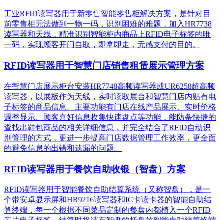
工业RFID读写器用于新零售智能零售柜解决方案，是针对目
前零售柜无法做到一物一码，识别困难的难题，加入HR7738
读写器和天线，精准识别​智能柜内商品上RFID电子标签的唯
一码，实现顾客开门自取，即拿即走，无感支付的目的。
RFID读写器用于智慧门店销售租赁展示管理方案
在智慧门店展示柜台安装HR7748高频读写器或UR6258超高频
读写器，以展板作为天线，实时读取展台和智慧门店内贴有电
子标签的商品信息。主要功能有门店在线产品展示、实时价格
调整显示、顾客喜好信息收集快速盘点等功能，能防备快捷的
查找出鞋包商品的相关详细信息，并完全结合了RFID自动识
别管理的方式，更进一步提高门店数据管理工作效率，更全面
的避免信息的出错和遗漏的问题。
RFID读写器用于餐饮自助收银（智盘）方案
RFID读写器用于智能餐饮自助结算系统（又称智盘），是一
个带安卓显示屏和HR9216读写器和IC卡读卡器的智能自助结
算终端，每一个根据不同菜品定制的餐盘内都植入一个RFID