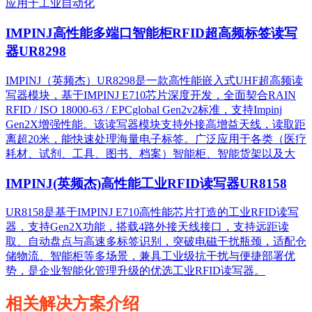
应用于工业自动化
IMPINJ高性能多端口智能柜RFID超高频标签读写
器UR8298
IMPINJ（英频杰）UR8298是一款高性能嵌入式UHF超高频读
写器模块，基于IMPINJ E710芯片深度开发，全面契合RAIN
RFID / ISO 18000-63 / EPCglobal Gen2v2标准，支持Impinj
Gen2X增强性能。该读写器模块支持外接高增益天线，读取距
离超20米，能快速处理海量电子标签。广泛应用于各类（医疗
耗材、试剂、工具、图书、档案）智能柜、智能货架以及大
IMPINJ(英频杰)高性能工业RFID读写器UR8158
UR8158是基于IMPINJ E710高性能芯片打造的工业RFID读写
器，支持Gen2X功能，搭载4路外接天线接口，支持远距读
取、自动盘点与高速多标签识别，突破电磁干扰瓶颈，适配仓
储物流、智能柜等多场景，兼具工业级抗干扰与便捷部署优
势，是企业智能化管理升级的优选工业RFID读写器。
相关解决方案介绍