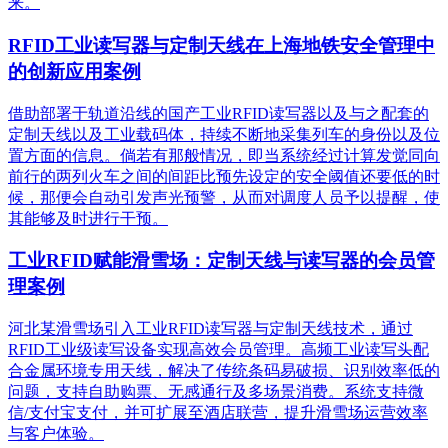
来。
RFID工业读写器与定制天线在上海地铁安全管理中
的创新应用案例
借助部署于轨道沿线的国产工业RFID读写器以及与之配套的
定制天线以及工业载码体，持续不断地采集列车的身份以及位
置方面的信息。倘若有那般情况，即当系统经过计算发觉同向
前行的两列火车之间的间距比预先设定的安全阈值还要低的时
候，那便会自动引发声光预警，从而对调度人员予以提醒，使
其能够及时进行干预。
工业RFID赋能滑雪场：定制天线与读写器的会员管
理案例
河北某滑雪场引入工业RFID读写器与定制天线技术，通过
RFID工业级读写设备实现高效会员管理。高频工业读写头配
合金属环境专用天线，解决了传统条码易破损、识别效率低的
问题，支持自助购票、无感通行及多场景消费。系统支持微
信/支付宝支付，并可扩展至酒店联营，提升滑雪场运营效率
与客户体验。