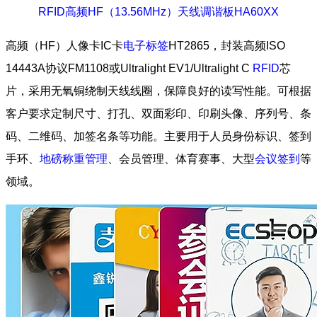
RFID高频HF（13.56MHz）天线调谐板HA60XX
高频（HF）人像卡IC卡
电子标签
HT2865，封装高频ISO
14443A协议FM1108或Ultralight EV1/Ultralight C
RFID
芯
片，采用无氧铜绕制天线线圈，保障良好的读写性能。可根据
客户要求定制尺寸、打孔、双面彩印、印刷头像、序列号、条
码、二维码、加签名条等功能。主要用于人员身份标识、签到
手环、
地磅称重管理
、会员管理、体育赛事、大型
会议签到
等
领域。