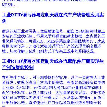
MES里。
工业RFID读写器与定制天线在汽车产线管理应用案
例
射频识别工业读写头，凭借射频信号，能自动识别目标对象上
安装的工业载码体，不用光学可视就能读出数据，之内置的工
业级通信协议，可跟PLC、MES等系统毫无缝隙地整合，达成
数据实时传递，此项技术极其适配汽车产线管理里的金属环
境，切实化解了传统识别方式于复杂工况中的受限状况。
工业RFID读写器和定制天线在汽摩配件厂商实现生
产制造智能控制
在相关生产线上，对于相关物件的管理，以往一直依靠人工或
者条码，效率不高而且容易出现差错。有着如高频读头这类的
工业RFID读写器，它借助定制天线自动辨识那附着在物体上
面的电子标签，达成了非接触、大批量的数据采集。这把传统
物料追踪方式大力改变了一番，让工人从繁杂的扫码、记录工
作里解脱出来，直接使得生产节拍以及数据准确性都提高起