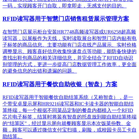
一码，实现顾客开门自取，即拿即走，无感支付的目的。
RFID读写器用于智慧门店销售租赁展示管理方案
在智慧门店展示柜台安装HR7748高频读写器或UR6258超高频
读写器，以展板作为天线，实时读取展台和智慧门店内贴有电
子标签的商品信息。主要功能有门店在线产品展示、实时价格
调整显示、顾客喜好信息收集快速盘点等功能，能防备快捷的
查找出鞋包商品的相关详细信息，并完全结合了RFID自动识
别管理的方式，更进一步提高门店数据管理工作效率，更全面
的避免信息的出错和遗漏的问题。
RFID读写器用于餐饮自助收银（智盘）方案
RFID读写器用于智能餐饮自助结算系统（又称智盘），是一
个带安卓显示屏和HR9216读写器和IC卡读卡器的智能自助结
算终端，每一个根据不同菜品定制的餐盘内都植入一个RFID
芯片电子标签，结算时将装有智盘的托盘放到能自助结算终端
的“结算区”，经过显示屏向就餐顾客显示本次饭菜份数、金
额，顾客可以通过微信支付宝扫描，刷脸，或校园卡员工卡自
助结算。