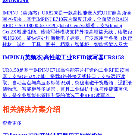
器UR8298
IMPINJ（英频杰）UR8298是一款高性能嵌入式UHF超高频读
写器模块，基于IMPINJ E710芯片深度开发，全面契合RAIN
RFID / ISO 18000-63 / EPCglobal Gen2v2标准，支持Impinj
Gen2X增强性能。该读写器模块支持外接高增益天线，读取距
离超20米，能快速处理海量电子标签。广泛应用于各类（医疗
耗材、试剂、工具、图书、档案）智能柜、智能货架以及大
IMPINJ(英频杰)高性能工业RFID读写器UR8158
UR8158是基于IMPINJ E710高性能芯片打造的工业RFID读写
器，支持Gen2X功能，搭载4路外接天线接口，支持远距读
取、自动盘点与高速多标签识别，突破电磁干扰瓶颈，适配仓
储物流、智能柜等多场景，兼具工业级抗干扰与便捷部署优
势，是企业智能化管理升级的优选工业RFID读写器。
相关解决方案介绍
查看更多