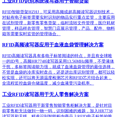
工业RFID识别系统读写器用于智能货架
RFID智能货架HZHJ，可采用高频或超高频读写器识别技术，
对贴有电子标签需要实时识别的物品实行重点监管，主要应用
在试剂管理，新零售零售货架，临时流转文件管理，医疗耗材
管理，样品样衣管理，智慧门店展示管理，产品、配件、物料
箱等需要实时监管的管理场合。
RFID高频读写器应用于血液血袋管理解决方案
RFID高频读写器具有多电子标签阅读的特点，并且有全球唯
一的ID号，高频HR7748读写器采用13.56MHz频率，不受液体
干扰，多标签阅读能力强，就成了血液血袋管理的最佳选择，
不管是血袋的冷库实时盘点，还是进出库识别管理，都可以轻
松实现，还可以将无源温度检测芯片和RFID芯片结合起来，
全流程监控血袋仓储温度，减少血液受污染机率。
工业RFID读写器用于无人零售解决方案
工业RFID读写器用于新零售智能零售柜解决方案，是针对目
前零售柜无法做到一物一码，识别困难的难题，加入HR7738
读写器和天线，精准识别​智能柜内商品上RFID电子标签的唯