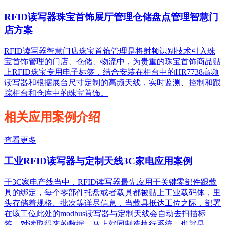
RFID读写器珠宝首饰展厅管理仓储盘点管理智慧门
店方案
RFID读写器智慧门店珠宝首饰管理是将射频识别技术引入珠
宝首饰管理的门店、仓储、物流中，为贵重的珠宝首饰商品贴
上RFID珠宝专用电子标签，结合安装在柜台中的HR7738高频
读写器和根据展台尺寸定制的高频天线，实时监测、控制和跟
踪柜台和仓库中的珠宝首饰。
相关应用案例介绍
查看更多
工业RFID读写器与定制天线3C家电应用案例
于3C家电产线当中，RFID读写器最先应用于关键零部件跟载
具的绑定，每个零部件托盘或者载具都被贴上工业载码体，里
头存储着规格、批次等详尽信息，当载具抵达工位之际，部署
在该工位此处的modbus读写器与定制天线会自动去扫描标
签，对读取得来的数据，马上就同制造执行系统，也就是