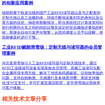
的创新应用案例
借助部署于轨道沿线的国产工业RFID读写器以及与之配套的
定制天线以及工业载码体，持续不断地采集列车的身份以及位
置方面的信息。倘若有那般情况，即当系统经过计算发觉同向
前行的两列火车之间的间距比预先设定的安全阈值还要低的时
候，那便会自动引发声光预警，从而对调度人员予以提醒，使
其能够及时进行干预。
工业RFID赋能滑雪场：定制天线与读写器的会员管
理案例
河北某滑雪场引入工业RFID读写器与定制天线技术，通过
RFID工业级读写设备实现高效会员管理。高频工业读写头配
合金属环境专用天线，解决了传统条码易破损、识别效率低的
问题，支持自助购票、无感通行及多场景消费。系统支持微
信/支付宝支付，并可扩展至酒店联营，提升滑雪场运营效率
与客户体验。
相关技术文章分享