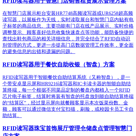
RFID读写器用于智慧门店销售租赁展示管理方案
在智慧门店展示柜台安装HR7748高频读写器或UR6258超高频
读写器，以展板作为天线，实时读取展台和智慧门店内贴有电
子标签的商品信息。主要功能有门店在线产品展示、实时价格
调整显示、顾客喜好信息收集快速盘点等功能，能防备快捷的
查找出鞋包商品的相关详细信息，并完全结合了RFID自动识
别管理的方式，更进一步提高门店数据管理工作效率，更全面
的避免信息的出错和遗漏的问题。
RFID读写器用于餐饮自助收银（智盘）方案
RFID读写器用于智能餐饮自助结算系统（又称智盘），是一
个带安卓显示屏和HR9216读写器和IC卡读卡器的智能自助结
算终端，每一个根据不同菜品定制的餐盘内都植入一个RFID
芯片电子标签，结算时将装有智盘的托盘放到能自助结算终端
的“结算区”，经过显示屏向就餐顾客显示本次饭菜份数、金
额，顾客可以通过微信支付宝扫描，刷脸，或校园卡员工卡自
助结算。
RFID读写器珠宝首饰展厅管理仓储盘点管理智慧门