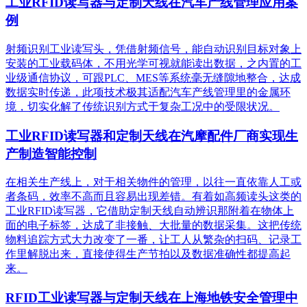
工业RFID读写器与定制天线在汽车产线管理应用案
例
射频识别工业读写头，凭借射频信号，能自动识别目标对象上
安装的工业载码体，不用光学可视就能读出数据，之内置的工
业级通信协议，可跟PLC、MES等系统毫无缝隙地整合，达成
数据实时传递，此项技术极其适配汽车产线管理里的金属环
境，切实化解了传统识别方式于复杂工况中的受限状况。
工业RFID读写器和定制天线在汽摩配件厂商实现生
产制造智能控制
在相关生产线上，对于相关物件的管理，以往一直依靠人工或
者条码，效率不高而且容易出现差错。有着如高频读头这类的
工业RFID读写器，它借助定制天线自动辨识那附着在物体上
面的电子标签，达成了非接触、大批量的数据采集。这把传统
物料追踪方式大力改变了一番，让工人从繁杂的扫码、记录工
作里解脱出来，直接使得生产节拍以及数据准确性都提高起
来。
RFID工业读写器与定制天线在上海地铁安全管理中