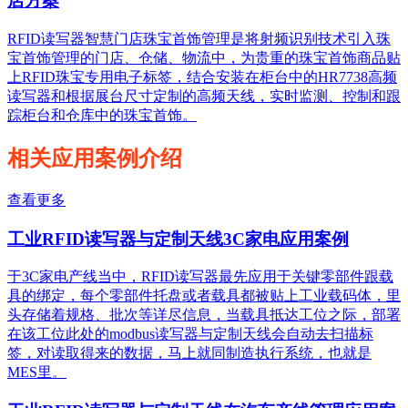
店方案
RFID读写器智慧门店珠宝首饰管理是将射频识别技术引入珠
宝首饰管理的门店、仓储、物流中，为贵重的珠宝首饰商品贴
上RFID珠宝专用电子标签，结合安装在柜台中的HR7738高频
读写器和根据展台尺寸定制的高频天线，实时监测、控制和跟
踪柜台和仓库中的珠宝首饰。
相关应用案例介绍
查看更多
工业RFID读写器与定制天线3C家电应用案例
于3C家电产线当中，RFID读写器最先应用于关键零部件跟载
具的绑定，每个零部件托盘或者载具都被贴上工业载码体，里
头存储着规格、批次等详尽信息，当载具抵达工位之际，部署
在该工位此处的modbus读写器与定制天线会自动去扫描标
签，对读取得来的数据，马上就同制造执行系统，也就是
MES里。