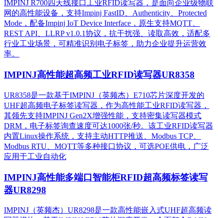
IMPINJ R700四天线接口工业RFID读写器，是面向企业级物联
网的高性能设备，支持Impinj FastID、Authenticity、Protected
Mode，配备Impinj IoT Device Interface，原生支持MQTT、
REST API、LLRP v1.0.1协议，抗干扰强、读取高效，适配多
行业工业场景，可精准识别电子标签，助力企业提升运营效
率。
IMPINJ高性能超高频工业RFID读写器UR8358
UR8358是一款基于IMPINJ（英频杰）E710芯片深度开发的
UHF超高频电子标签读写器，作为高性能工业RFID读写器，
其领先支持IMPINJ Gen2X增强性能，支持密集读写器模式
DRM，电子标签询查速度可达1000张/秒。该工业RFID读写器
内置Linux操作系统，支持主动HTTP推送、Modbus TCP、
Modbus RTU、MQTT等多种接口协议，可选POE供电，广泛
应用于工业自动化
IMPINJ高性能多端口智能柜RFID超高频标签读写
器UR8298
IMPINJ（英频杰）UR8298是一款高性能嵌入式UHF超高频读