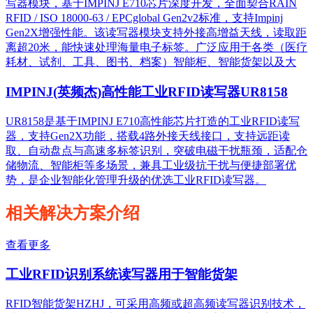
写器模块，基于IMPINJ E710芯片深度开发，全面契合RAIN
RFID / ISO 18000-63 / EPCglobal Gen2v2标准，支持Impinj
Gen2X增强性能。该读写器模块支持外接高增益天线，读取距
离超20米，能快速处理海量电子标签。广泛应用于各类（医疗
耗材、试剂、工具、图书、档案）智能柜、智能货架以及大
IMPINJ(英频杰)高性能工业RFID读写器UR8158
UR8158是基于IMPINJ E710高性能芯片打造的工业RFID读写
器，支持Gen2X功能，搭载4路外接天线接口，支持远距读
取、自动盘点与高速多标签识别，突破电磁干扰瓶颈，适配仓
储物流、智能柜等多场景，兼具工业级抗干扰与便捷部署优
势，是企业智能化管理升级的优选工业RFID读写器。
相关解决方案介绍
查看更多
工业RFID识别系统读写器用于智能货架
RFID智能货架HZHJ，可采用高频或超高频读写器识别技术，