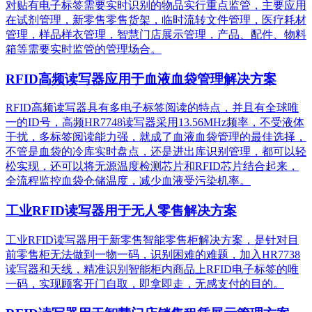
对贴有电子标签需要实时识别的物品实行重点监管，主要应用
在试剂管理，新零售零售货架，临时流转文件管理，医疗耗材
管理，样品样衣管理，智慧门店展示管理，产品、配件、物料
箱等需要实时监管的管理场合。
RFID高频读写器应用于血液血袋管理解决方案
RFID高频读写器具有多电子标签阅读的特点，并且有全球唯
一的ID号，高频HR7748读写器采用13.56MHz频率，不受液体
干扰，多标签阅读能力强，就成了血液血袋管理的最佳选择，
不管是血袋的冷库实时盘点，还是进出库识别管理，都可以轻
松实现，还可以将无源温度检测芯片和RFID芯片结合起来，
全流程监控血袋仓储温度，减少血液受污染机率。
工业RFID读写器用于无人零售解决方案
工业RFID读写器用于新零售智能零售柜解决方案，是针对目
前零售柜无法做到一物一码，识别困难的难题，加入HR7738
读写器和天线，精准识别​智能柜内商品上RFID电子标签的唯
一码，实现顾客开门自取，即拿即走，无感支付的目的。