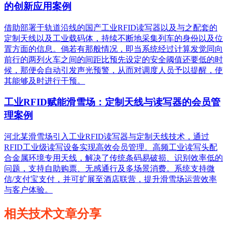
的创新应用案例
借助部署于轨道沿线的国产工业RFID读写器以及与之配套的
定制天线以及工业载码体，持续不断地采集列车的身份以及位
置方面的信息。倘若有那般情况，即当系统经过计算发觉同向
前行的两列火车之间的间距比预先设定的安全阈值还要低的时
候，那便会自动引发声光预警，从而对调度人员予以提醒，使
其能够及时进行干预。
工业RFID赋能滑雪场：定制天线与读写器的会员管
理案例
河北某滑雪场引入工业RFID读写器与定制天线技术，通过
RFID工业级读写设备实现高效会员管理。高频工业读写头配
合金属环境专用天线，解决了传统条码易破损、识别效率低的
问题，支持自助购票、无感通行及多场景消费。系统支持微
信/支付宝支付，并可扩展至酒店联营，提升滑雪场运营效率
与客户体验。
相关技术文章分享