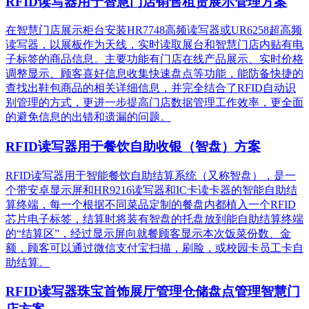
RFID读写器用于智慧门店销售租赁展示管理方案
在智慧门店展示柜台安装HR7748高频读写器或UR6258超高频
读写器，以展板作为天线，实时读取展台和智慧门店内贴有电
子标签的商品信息。主要功能有门店在线产品展示、实时价格
调整显示、顾客喜好信息收集快速盘点等功能，能防备快捷的
查找出鞋包商品的相关详细信息，并完全结合了RFID自动识
别管理的方式，更进一步提高门店数据管理工作效率，更全面
的避免信息的出错和遗漏的问题。
RFID读写器用于餐饮自助收银（智盘）方案
RFID读写器用于智能餐饮自助结算系统（又称智盘），是一
个带安卓显示屏和HR9216读写器和IC卡读卡器的智能自助结
算终端，每一个根据不同菜品定制的餐盘内都植入一个RFID
芯片电子标签，结算时将装有智盘的托盘放到能自助结算终端
的“结算区”，经过显示屏向就餐顾客显示本次饭菜份数、金
额，顾客可以通过微信支付宝扫描，刷脸，或校园卡员工卡自
助结算。
RFID读写器珠宝首饰展厅管理仓储盘点管理智慧门