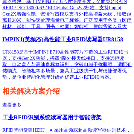
写器模块，基于IMPINJ E710芯片深度开发，全面契合RAIN
RFID / ISO 18000-63 / EPCglobal Gen2v2标准，支持Impinj
Gen2X增强性能。该读写器模块支持外接高增益天线，读取距
离超20米，能快速处理海量电子标签。广泛应用于各类（医疗
耗材、试剂、工具、图书、档案）智能柜、智能货架以及大
IMPINJ(英频杰)高性能工业RFID读写器UR8158
UR8158是基于IMPINJ E710高性能芯片打造的工业RFID读写
器，支持Gen2X功能，搭载4路外接天线接口，支持远距读
取、自动盘点与高速多标签识别，突破电磁干扰瓶颈，适配仓
储物流、智能柜等多场景，兼具工业级抗干扰与便捷部署优
势，是企业智能化管理升级的优选工业RFID读写器。
相关解决方案介绍
查看更多
工业RFID识别系统读写器用于智能货架
RFID智能货架HZHJ，可采用高频或超高频读写器识别技术，