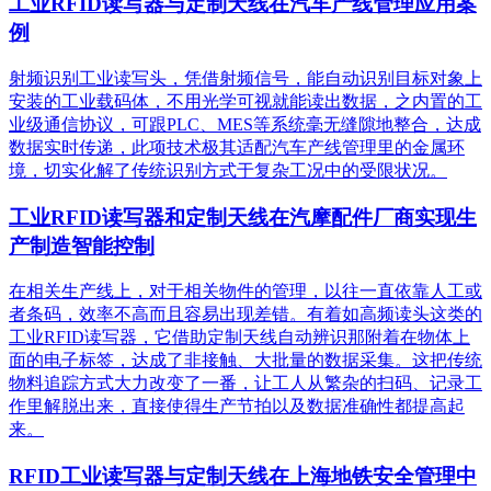
工业RFID读写器与定制天线在汽车产线管理应用案
例
射频识别工业读写头，凭借射频信号，能自动识别目标对象上
安装的工业载码体，不用光学可视就能读出数据，之内置的工
业级通信协议，可跟PLC、MES等系统毫无缝隙地整合，达成
数据实时传递，此项技术极其适配汽车产线管理里的金属环
境，切实化解了传统识别方式于复杂工况中的受限状况。
工业RFID读写器和定制天线在汽摩配件厂商实现生
产制造智能控制
在相关生产线上，对于相关物件的管理，以往一直依靠人工或
者条码，效率不高而且容易出现差错。有着如高频读头这类的
工业RFID读写器，它借助定制天线自动辨识那附着在物体上
面的电子标签，达成了非接触、大批量的数据采集。这把传统
物料追踪方式大力改变了一番，让工人从繁杂的扫码、记录工
作里解脱出来，直接使得生产节拍以及数据准确性都提高起
来。
RFID工业读写器与定制天线在上海地铁安全管理中