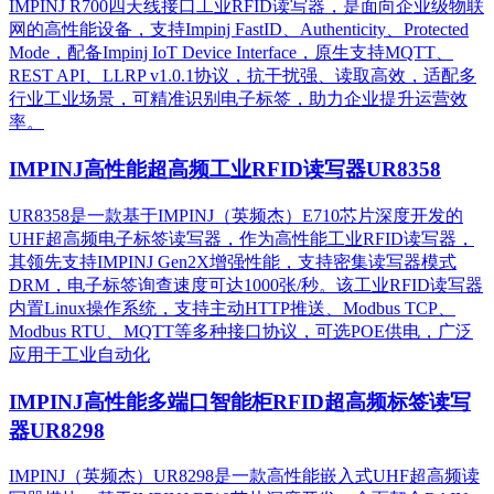
IMPINJ R700四天线接口工业RFID读写器，是面向企业级物联
网的高性能设备，支持Impinj FastID、Authenticity、Protected
Mode，配备Impinj IoT Device Interface，原生支持MQTT、
REST API、LLRP v1.0.1协议，抗干扰强、读取高效，适配多
行业工业场景，可精准识别电子标签，助力企业提升运营效
率。
IMPINJ高性能超高频工业RFID读写器UR8358
UR8358是一款基于IMPINJ（英频杰）E710芯片深度开发的
UHF超高频电子标签读写器，作为高性能工业RFID读写器，
其领先支持IMPINJ Gen2X增强性能，支持密集读写器模式
DRM，电子标签询查速度可达1000张/秒。该工业RFID读写器
内置Linux操作系统，支持主动HTTP推送、Modbus TCP、
Modbus RTU、MQTT等多种接口协议，可选POE供电，广泛
应用于工业自动化
IMPINJ高性能多端口智能柜RFID超高频标签读写
器UR8298
IMPINJ（英频杰）UR8298是一款高性能嵌入式UHF超高频读