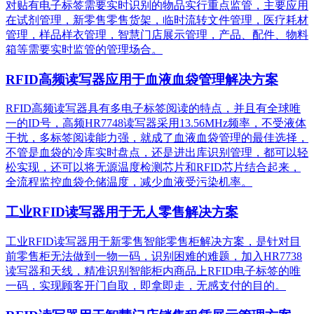
对贴有电子标签需要实时识别的物品实行重点监管，主要应用
在试剂管理，新零售零售货架，临时流转文件管理，医疗耗材
管理，样品样衣管理，智慧门店展示管理，产品、配件、物料
箱等需要实时监管的管理场合。
RFID高频读写器应用于血液血袋管理解决方案
RFID高频读写器具有多电子标签阅读的特点，并且有全球唯
一的ID号，高频HR7748读写器采用13.56MHz频率，不受液体
干扰，多标签阅读能力强，就成了血液血袋管理的最佳选择，
不管是血袋的冷库实时盘点，还是进出库识别管理，都可以轻
松实现，还可以将无源温度检测芯片和RFID芯片结合起来，
全流程监控血袋仓储温度，减少血液受污染机率。
工业RFID读写器用于无人零售解决方案
工业RFID读写器用于新零售智能零售柜解决方案，是针对目
前零售柜无法做到一物一码，识别困难的难题，加入HR7738
读写器和天线，精准识别​智能柜内商品上RFID电子标签的唯
一码，实现顾客开门自取，即拿即走，无感支付的目的。