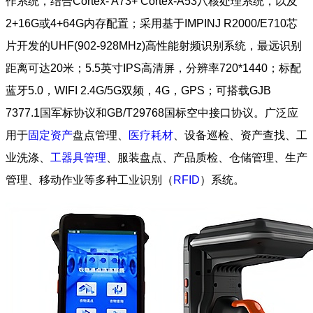
作系统，结合Cortex- A73+ Cortex-A53八核处理系统，以及
2+16G或4+64G内存配置；采用基于IMPINJ R2000/E710芯
片开发的UHF(902-928MHz)高性能射频识别系统，最远识别
距离可达20米；5.5英寸IPS高清屏，分辨率720*1440；标配
蓝牙5.0，WIFI 2.4G/5G双频，4G，GPS；可搭载GJB
7377.1国军标协议和GB/T29768国标空中接口协议。广泛应
用于
固定资产
盘点管理、
医疗耗材
、设备巡检、资产查找、工
业洗涤、
工器具管理
、服装盘点、产品质检、仓储管理、生产
管理、移动作业等多种工业识别（
RFID
）系统。