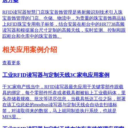
店方案
RFID读写器智慧门店珠宝首饰管理是将射频识别技术引入珠
宝首饰管理的门店、仓储、物流中，为贵重的珠宝首饰商品贴
上RFID珠宝专用电子标签，结合安装在柜台中的HR7738高频
读写器和根据展台尺寸定制的高频天线，实时监测、控制和跟
踪柜台和仓库中的珠宝首饰。
相关应用案例介绍
查看更多
工业RFID读写器与定制天线3C家电应用案例
于3C家电产线当中，RFID读写器最先应用于关键零部件跟载
具的绑定，每个零部件托盘或者载具都被贴上工业载码体，里
头存储着规格、批次等详尽信息，当载具抵达工位之际，部署
在该工位此处的modbus读写器与定制天线会自动去扫描标
签，对读取得来的数据，马上就同制造执行系统，也就是
MES里。