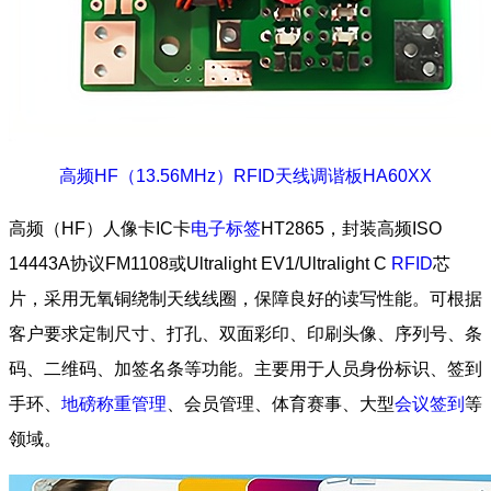
高频HF（13.56MHz）RFID天线调谐板HA60XX
高频（HF）人像卡IC卡
电子标签
HT2865，封装高频ISO
14443A协议FM1108或Ultralight EV1/Ultralight C
RFID
芯
片，采用无氧铜绕制天线线圈，保障良好的读写性能。可根据
客户要求定制尺寸、打孔、双面彩印、印刷头像、序列号、条
码、二维码、加签名条等功能。主要用于人员身份标识、签到
手环、
地磅称重管理
、会员管理、体育赛事、大型
会议签到
等
领域。