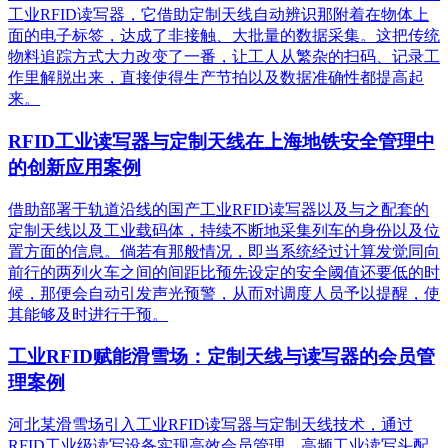
工业RFID读写器，它借助定制天线自动辨识那附着在物体上
面的电子标签，达成了非接触、大批量的数据采集。这把传统
物料追踪方式大力改变了一番，让工人从繁杂的扫码、记录工
作里解脱出来，直接使得生产节拍以及数据准确性都提高起
来。
RFID工业读写器与定制天线在上海地铁安全管理中
的创新应用案例
借助部署于轨道沿线的国产工业RFID读写器以及与之配套的
定制天线以及工业载码体，持续不断地采集列车的身份以及位
置方面的信息。倘若有那般情况，即当系统经过计算发觉同向
前行的两列火车之间的间距比预先设定的安全阈值还要低的时
候，那便会自动引发声光预警，从而对调度人员予以提醒，使
其能够及时进行干预。
工业RFID赋能滑雪场：定制天线与读写器的会员管
理案例
河北某滑雪场引入工业RFID读写器与定制天线技术，通过
RFID工业级读写设备实现高效会员管理。高频工业读写头配