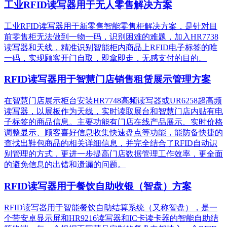
工业RFID读写器用于无人零售解决方案
工业RFID读写器用于新零售智能零售柜解决方案，是针对目
前零售柜无法做到一物一码，识别困难的难题，加入HR7738
读写器和天线，精准识别​智能柜内商品上RFID电子标签的唯
一码，实现顾客开门自取，即拿即走，无感支付的目的。
RFID读写器用于智慧门店销售租赁展示管理方案
在智慧门店展示柜台安装HR7748高频读写器或UR6258超高频
读写器，以展板作为天线，实时读取展台和智慧门店内贴有电
子标签的商品信息。主要功能有门店在线产品展示、实时价格
调整显示、顾客喜好信息收集快速盘点等功能，能防备快捷的
查找出鞋包商品的相关详细信息，并完全结合了RFID自动识
别管理的方式，更进一步提高门店数据管理工作效率，更全面
的避免信息的出错和遗漏的问题。
RFID读写器用于餐饮自助收银（智盘）方案
RFID读写器用于智能餐饮自助结算系统（又称智盘），是一
个带安卓显示屏和HR9216读写器和IC卡读卡器的智能自助结