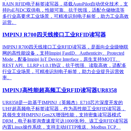
RAIN RFID电子标签读写器，搭载AutoPilot自动优化技术，支
持PoE与DC双供电，性能可靠、抗干扰强，适配仓储物流等
多行业高要求工业场景，可精准识别电子标签，助力工业高效
运营。​
IMPINJ R700四天线接口工业RFID读写器
IMPINJ R700四天线接口工业RFID读写器，是面向企业级物联
网的高性能设备，支持Impinj FastID、Authenticity、Protected
Mode，配备Impinj IoT Device Interface，原生支持MQTT、
REST API、LLRP v1.0.1协议，抗干扰强、读取高效，适配多
行业工业场景，可精准识别电子标签，助力企业提升运营效
率。
IMPINJ高性能超高频工业RFID读写器UR8358
UR8358是一款基于IMPINJ（英频杰）E710芯片深度开发的
UHF超高频电子标签读写器，作为高性能工业RFID读写器，
其领先支持IMPINJ Gen2X增强性能，支持密集读写器模式
DRM，电子标签询查速度可达1000张/秒。该工业RFID读写器
内置Linux操作系统，支持主动HTTP推送、Modbus TCP、