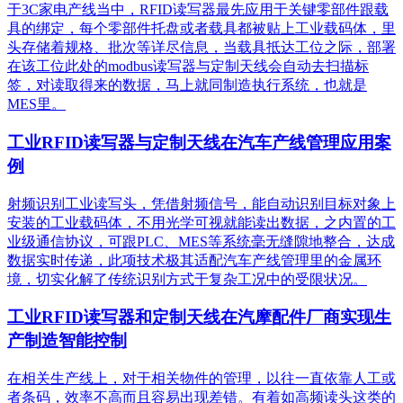
于3C家电产线当中，RFID读写器最先应用于关键零部件跟载
具的绑定，每个零部件托盘或者载具都被贴上工业载码体，里
头存储着规格、批次等详尽信息，当载具抵达工位之际，部署
在该工位此处的modbus读写器与定制天线会自动去扫描标
签，对读取得来的数据，马上就同制造执行系统，也就是
MES里。
工业RFID读写器与定制天线在汽车产线管理应用案
例
射频识别工业读写头，凭借射频信号，能自动识别目标对象上
安装的工业载码体，不用光学可视就能读出数据，之内置的工
业级通信协议，可跟PLC、MES等系统毫无缝隙地整合，达成
数据实时传递，此项技术极其适配汽车产线管理里的金属环
境，切实化解了传统识别方式于复杂工况中的受限状况。
工业RFID读写器和定制天线在汽摩配件厂商实现生
产制造智能控制
在相关生产线上，对于相关物件的管理，以往一直依靠人工或
者条码，效率不高而且容易出现差错。有着如高频读头这类的