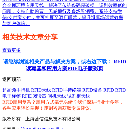
合金属环境专用天线，解决了传统条码易破损、识别效率低的
问题，支持自助购票、无感通行及多场景消费。系统支持微
信/支付宝支付，并可扩展至酒店联营，提升滑雪场运营效率
与客户体验。
相关技术文章分享
查看更多
请继续浏览相关产品与解决方案，或右边下载：
RFID
读写器和应用方案PDF电子版彩页
返回顶部
超高频手持机
RFID天线
RFID手持终端
RFID设备
RFID
RFID
电子标签
RFID阅读器
闸机天线
试剂柜天线
RFID应用复杂？应用方式毫无头绪？我们深耕行业十多年，
各种应用轻松掌握！即刻咨询获取专属建议。
版权所有：上海营信信息技术有限公司