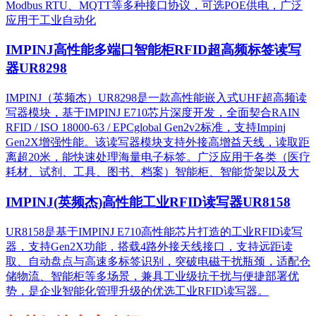
Modbus RTU、MQTT等多种接口协议，可选POE供电，广泛
应用于工业自动化
IMPINJ高性能多端口智能柜RFID超高频标签读写
器UR8298
IMPINJ（英频杰）UR8298是一款高性能嵌入式UHF超高频读
写器模块，基于IMPINJ E710芯片深度开发，全面契合RAIN
RFID / ISO 18000-63 / EPCglobal Gen2v2标准，支持Impinj
Gen2X增强性能。该读写器模块支持外接高增益天线，读取距
离超20米，能快速处理海量电子标签。广泛应用于各类（医疗
耗材、试剂、工具、图书、档案）智能柜、智能货架以及大
IMPINJ(英频杰)高性能工业RFID读写器UR8158
UR8158是基于IMPINJ E710高性能芯片打造的工业RFID读写
器，支持Gen2X功能，搭载4路外接天线接口，支持远距读
取、自动盘点与高速多标签识别，突破电磁干扰瓶颈，适配仓
储物流、智能柜等多场景，兼具工业级抗干扰与便捷部署优
势，是企业智能化管理升级的优选工业RFID读写器。