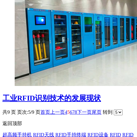
工业RFID识别技术的发展现状
共9 页 页次:5/9 页
首页
上一页
4
5
6
7
8
下一页
尾页
转到
返回顶部
超高频手持机
RFID天线
RFID手持终端
RFID设备
RFID
RFID