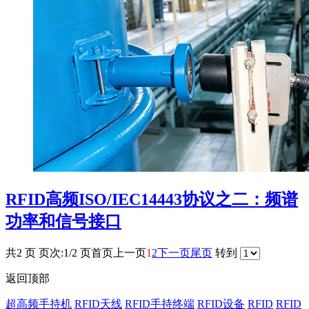
RFID高频ISO/IEC14443协议之二：频谱
功率和信号接口
共2 页 页次:1/2 页
首页
上一页
1
2
下一页
尾页
转到
返回顶部
超高频手持机
RFID天线
RFID手持终端
RFID设备
RFID
RFID