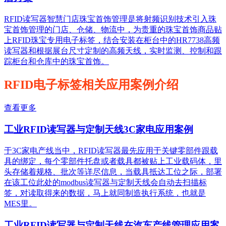
RFID读写器智慧门店珠宝首饰管理是将射频识别技术引入珠
宝首饰管理的门店、仓储、物流中，为贵重的珠宝首饰商品贴
上RFID珠宝专用电子标签，结合安装在柜台中的HR7738高频
读写器和根据展台尺寸定制的高频天线，实时监测、控制和跟
踪柜台和仓库中的珠宝首饰。
RFID电子标签相关应用案例介绍
查看更多
工业RFID读写器与定制天线3C家电应用案例
于3C家电产线当中，RFID读写器最先应用于关键零部件跟载
具的绑定，每个零部件托盘或者载具都被贴上工业载码体，里
头存储着规格、批次等详尽信息，当载具抵达工位之际，部署
在该工位此处的modbus读写器与定制天线会自动去扫描标
签，对读取得来的数据，马上就同制造执行系统，也就是
MES里。
工业RFID读写器与定制天线在汽车产线管理应用案