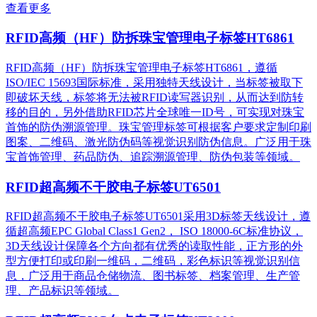
查看更多
RFID高频（HF）防拆珠宝管理电子标签HT6861
RFID高频（HF）防拆珠宝管理电子标签HT6861，遵循
ISO/IEC 15693国际标准，采用独特天线设计，当标签被取下
即破坏天线，标签将无法被RFID读写器识别，从而达到防转
移的目的，另外借助RFID芯片全球唯一ID号，可实现对珠宝
首饰的防伪溯源管理。珠宝管理标签可根据客户要求定制印刷
图案、二维码、激光防伪码等视觉识别防伪信息。广泛用于珠
宝首饰管理、药品防伪、追踪溯源管理、防伪包装等领域。
RFID超高频不干胶电子标签UT6501
RFID超高频不干胶电子标签UT6501采用3D标签天线设计，遵
循超高频EPC Global Class1 Gen2， ISO 18000-6C标准协议，
3D天线设计保障各个方向都有优秀的读取性能，正方形的外
型方便打印或印刷一维码，二维码，彩色标识等视觉识别信
息，广泛用于商品仓储物流、图书标签、档案管理、生产管
理、产品标识等领域。