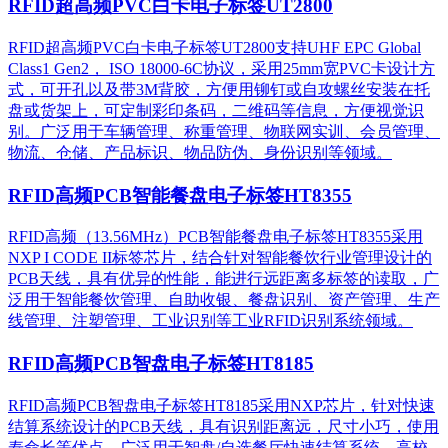
RFID超高频PVC白卡电子标签UT2800
RFID超高频PVC白卡电子标签UT2800支持UHF EPC Global
Class1 Gen2， ISO 18000-6C协议，采用25mm宽PVC卡设计方
式，可开孔以及带3M背胶，方便用铆钉或自攻螺丝安装在托
盘或货架上，可定制彩印条码，二维码等信息，方便视觉识
别。广泛用于车辆管理、称重管理、物联网实训、会员管理、
物流、仓储、产品标识、物品防伪、身份识别等领域。
RFID高频PCB智能餐盘电子标签HT8355
RFID高频（13.56MHz）PCB智能餐盘电子标签HT8355采用
NXP I CODE II标签芯片，结合针对智能餐饮行业管理设计的
PCB天线，具有优异的性能，能进行远距离多标签的读取，广
泛用于智能餐饮管理、自助收银、餐盘识别、资产管理、生产
线管理、注塑管理、工业识别等工业RFID识别系统领域。
RFID高频PCB智盘电子标签HT8185
RFID高频PCB智盘电子标签HT8185采用NXP芯片，针对快速
结算系统设计的PCB天线，具有识别距离远，尺寸小巧，使用
寿命长等优点，广泛用于智盘/自选餐厅快速结算系统、高校