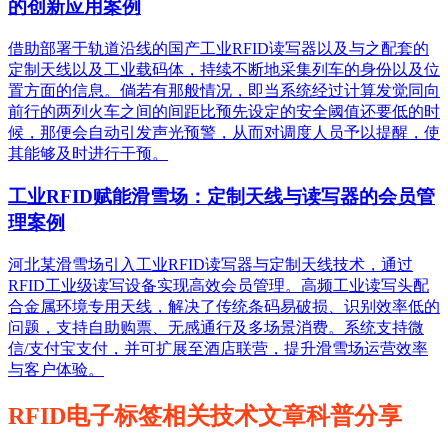
的创新应用案例
借助部署于轨道沿线的国产工业RFID读写器以及与之配套的
定制天线以及工业载码体，持续不断地采集列车的身份以及位
置方面的信息。倘若有那般情况，即当系统经过计算发觉同向
前行的两列火车之间的间距比预先设定的安全阈值还要低的时
候，那便会自动引发声光预警，从而对调度人员予以提醒，使
其能够及时进行干预。
工业RFID赋能滑雪场：定制天线与读写器的会员管
理案例
河北某滑雪场引入工业RFID读写器与定制天线技术，通过
RFID工业级读写设备实现高效会员管理。高频工业读写头配
合金属环境专用天线，解决了传统条码易破损、识别效率低的
问题，支持自助购票、无感通行及多场景消费。系统支持微
信/支付宝支付，并可扩展至酒店联营，提升滑雪场运营效率
与客户体验。
RFID电子标签相关技术文章科普分享