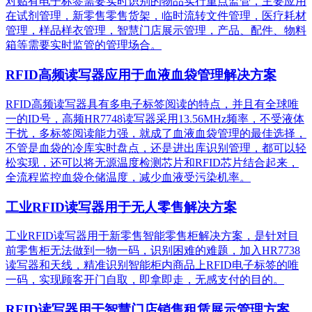
对贴有电子标签需要实时识别的物品实行重点监管，主要应用
在试剂管理，新零售零售货架，临时流转文件管理，医疗耗材
管理，样品样衣管理，智慧门店展示管理，产品、配件、物料
箱等需要实时监管的管理场合。
RFID高频读写器应用于血液血袋管理解决方案
RFID高频读写器具有多电子标签阅读的特点，并且有全球唯
一的ID号，高频HR7748读写器采用13.56MHz频率，不受液体
干扰，多标签阅读能力强，就成了血液血袋管理的最佳选择，
不管是血袋的冷库实时盘点，还是进出库识别管理，都可以轻
松实现，还可以将无源温度检测芯片和RFID芯片结合起来，
全流程监控血袋仓储温度，减少血液受污染机率。
工业RFID读写器用于无人零售解决方案
工业RFID读写器用于新零售智能零售柜解决方案，是针对目
前零售柜无法做到一物一码，识别困难的难题，加入HR7738
读写器和天线，精准识别​智能柜内商品上RFID电子标签的唯
一码，实现顾客开门自取，即拿即走，无感支付的目的。
RFID读写器用于智慧门店销售租赁展示管理方案