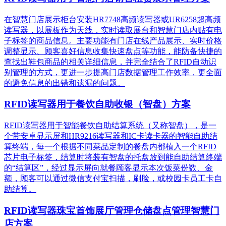
在智慧门店展示柜台安装HR7748高频读写器或UR6258超高频
读写器，以展板作为天线，实时读取展台和智慧门店内贴有电
子标签的商品信息。主要功能有门店在线产品展示、实时价格
调整显示、顾客喜好信息收集快速盘点等功能，能防备快捷的
查找出鞋包商品的相关详细信息，并完全结合了RFID自动识
别管理的方式，更进一步提高门店数据管理工作效率，更全面
的避免信息的出错和遗漏的问题。
RFID读写器用于餐饮自助收银（智盘）方案
RFID读写器用于智能餐饮自助结算系统（又称智盘），是一
个带安卓显示屏和HR9216读写器和IC卡读卡器的智能自助结
算终端，每一个根据不同菜品定制的餐盘内都植入一个RFID
芯片电子标签，结算时将装有智盘的托盘放到能自助结算终端
的“结算区”，经过显示屏向就餐顾客显示本次饭菜份数、金
额，顾客可以通过微信支付宝扫描，刷脸，或校园卡员工卡自
助结算。
RFID读写器珠宝首饰展厅管理仓储盘点管理智慧门
店方案