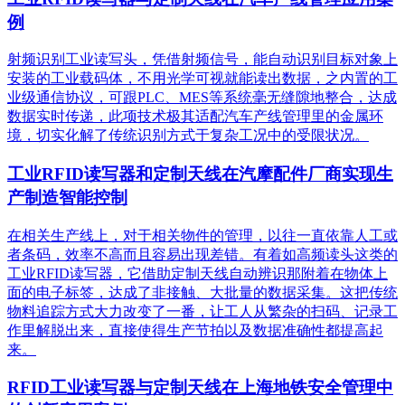
例
射频识别工业读写头，凭借射频信号，能自动识别目标对象上
安装的工业载码体，不用光学可视就能读出数据，之内置的工
业级通信协议，可跟PLC、MES等系统毫无缝隙地整合，达成
数据实时传递，此项技术极其适配汽车产线管理里的金属环
境，切实化解了传统识别方式于复杂工况中的受限状况。
工业RFID读写器和定制天线在汽摩配件厂商实现生
产制造智能控制
在相关生产线上，对于相关物件的管理，以往一直依靠人工或
者条码，效率不高而且容易出现差错。有着如高频读头这类的
工业RFID读写器，它借助定制天线自动辨识那附着在物体上
面的电子标签，达成了非接触、大批量的数据采集。这把传统
物料追踪方式大力改变了一番，让工人从繁杂的扫码、记录工
作里解脱出来，直接使得生产节拍以及数据准确性都提高起
来。
RFID工业读写器与定制天线在上海地铁安全管理中