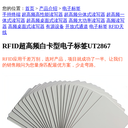
您的位置：
首页
>
产品介绍
>
电子标签
手持终端
超高频高性能读写器
超高频分体式读写器
超高频一
体式读写器
超高频桌面式读写器
高频大功率读写器
高频读写
器
高频桌面式读写器
有源设备
开放式通道
电子标签
RFID天
线
RFID超高频白卡型电子标签UT2867
RFID应用千差万别，选对产品，项目就成功了一半。让我们
的销售顾问为您量身匹配最优方案，少走弯路。