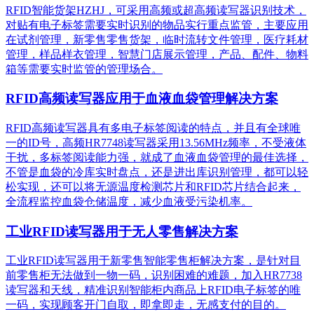
RFID智能货架HZHJ，可采用高频或超高频读写器识别技术，
对贴有电子标签需要实时识别的物品实行重点监管，主要应用
在试剂管理，新零售零售货架，临时流转文件管理，医疗耗材
管理，样品样衣管理，智慧门店展示管理，产品、配件、物料
箱等需要实时监管的管理场合。
RFID高频读写器应用于血液血袋管理解决方案
RFID高频读写器具有多电子标签阅读的特点，并且有全球唯
一的ID号，高频HR7748读写器采用13.56MHz频率，不受液体
干扰，多标签阅读能力强，就成了血液血袋管理的最佳选择，
不管是血袋的冷库实时盘点，还是进出库识别管理，都可以轻
松实现，还可以将无源温度检测芯片和RFID芯片结合起来，
全流程监控血袋仓储温度，减少血液受污染机率。
工业RFID读写器用于无人零售解决方案
工业RFID读写器用于新零售智能零售柜解决方案，是针对目
前零售柜无法做到一物一码，识别困难的难题，加入HR7738
读写器和天线，精准识别​智能柜内商品上RFID电子标签的唯
一码，实现顾客开门自取，即拿即走，无感支付的目的。