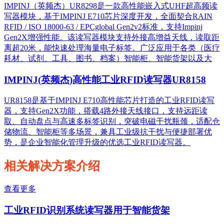
IMPINJ（英频杰）UR8298是一款高性能嵌入式UHF超高频读
写器模块，基于IMPINJ E710芯片深度开发，全面契合RAIN
RFID / ISO 18000-63 / EPCglobal Gen2v2标准，支持Impinj
Gen2X增强性能。该读写器模块支持外接高增益天线，读取距
离超20米，能快速处理海量电子标签。广泛应用于各类（医疗
耗材、试剂、工具、图书、档案）智能柜、智能货架以及大
IMPINJ(英频杰)高性能工业RFID读写器UR8158
UR8158是基于IMPINJ E710高性能芯片打造的工业RFID读写
器，支持Gen2X功能，搭载4路外接天线接口，支持远距读
取、自动盘点与高速多标签识别，突破电磁干扰瓶颈，适配仓
储物流、智能柜等多场景，兼具工业级抗干扰与便捷部署优
势，是企业智能化管理升级的优选工业RFID读写器。
相关解决方案介绍
查看更多
工业RFID识别系统读写器用于智能货架