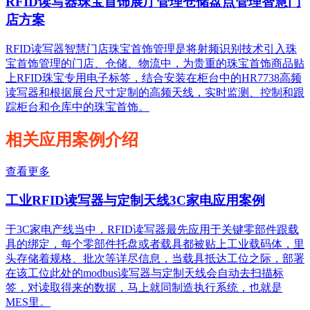
RFID读写器珠宝首饰展厅管理仓储盘点管理智慧门
店方案
RFID读写器智慧门店珠宝首饰管理是将射频识别技术引入珠
宝首饰管理的门店、仓储、物流中，为贵重的珠宝首饰商品贴
上RFID珠宝专用电子标签，结合安装在柜台中的HR7738高频
读写器和根据展台尺寸定制的高频天线，实时监测、控制和跟
踪柜台和仓库中的珠宝首饰。
相关应用案例介绍
查看更多
工业RFID读写器与定制天线3C家电应用案例
于3C家电产线当中，RFID读写器最先应用于关键零部件跟载
具的绑定，每个零部件托盘或者载具都被贴上工业载码体，里
头存储着规格、批次等详尽信息，当载具抵达工位之际，部署
在该工位此处的modbus读写器与定制天线会自动去扫描标
签，对读取得来的数据，马上就同制造执行系统，也就是
MES里。