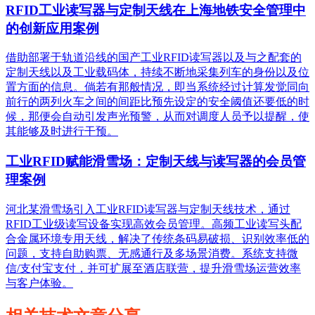
RFID工业读写器与定制天线在上海地铁安全管理中
的创新应用案例
借助部署于轨道沿线的国产工业RFID读写器以及与之配套的
定制天线以及工业载码体，持续不断地采集列车的身份以及位
置方面的信息。倘若有那般情况，即当系统经过计算发觉同向
前行的两列火车之间的间距比预先设定的安全阈值还要低的时
候，那便会自动引发声光预警，从而对调度人员予以提醒，使
其能够及时进行干预。
工业RFID赋能滑雪场：定制天线与读写器的会员管
理案例
河北某滑雪场引入工业RFID读写器与定制天线技术，通过
RFID工业级读写设备实现高效会员管理。高频工业读写头配
合金属环境专用天线，解决了传统条码易破损、识别效率低的
问题，支持自助购票、无感通行及多场景消费。系统支持微
信/支付宝支付，并可扩展至酒店联营，提升滑雪场运营效率
与客户体验。