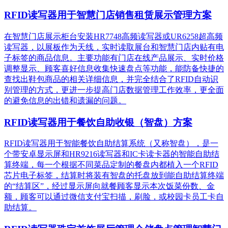
RFID读写器用于智慧门店销售租赁展示管理方案
在智慧门店展示柜台安装HR7748高频读写器或UR6258超高频
读写器，以展板作为天线，实时读取展台和智慧门店内贴有电
子标签的商品信息。主要功能有门店在线产品展示、实时价格
调整显示、顾客喜好信息收集快速盘点等功能，能防备快捷的
查找出鞋包商品的相关详细信息，并完全结合了RFID自动识
别管理的方式，更进一步提高门店数据管理工作效率，更全面
的避免信息的出错和遗漏的问题。
RFID读写器用于餐饮自助收银（智盘）方案
RFID读写器用于智能餐饮自助结算系统（又称智盘），是一
个带安卓显示屏和HR9216读写器和IC卡读卡器的智能自助结
算终端，每一个根据不同菜品定制的餐盘内都植入一个RFID
芯片电子标签，结算时将装有智盘的托盘放到能自助结算终端
的“结算区”，经过显示屏向就餐顾客显示本次饭菜份数、金
额，顾客可以通过微信支付宝扫描，刷脸，或校园卡员工卡自
助结算。