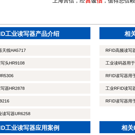
营
信
上海营信，经
诚
，值得您信赖
FID工业读写器产品介绍
相
天线HA5717
RFID高频读
读写头HR9108
工业读码器用于
R5306
RFID读写器
读写器HR2878
工业RFID读
216
RFID读写器用
读写器UR6258
FID工业读写器应用案例
相关