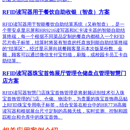
RFID读写器用于餐饮自助收银（智盘）方案
RFID读写器用于智能餐饮自助结算系统（又称智盘），是一
个带安卓显示屏和HR9216读写器和IC卡读卡器的智能自助结
算终端，每一个根据不同菜品定制的餐盘内都植入一个RFID
芯片电子标签，结算时将装有智盘的托盘放到能自助结算终端
的“结算区”，经过显示屏向就餐顾客显示本次饭菜份数、金
额，顾客可以通过微信支付宝扫描，刷脸，或校园卡员工卡自
助结算。
RFID读写器珠宝首饰展厅管理仓储盘点管理智慧门
店方案
RFID读写器智慧门店珠宝首饰管理是将射频识别技术引入珠
宝首饰管理的门店、仓储、物流中，为贵重的珠宝首饰商品贴
上RFID珠宝专用电子标签，结合安装在柜台中的HR7738高频
读写器和根据展台尺寸定制的高频天线，实时监测、控制和跟
踪柜台和仓库中的珠宝首饰。