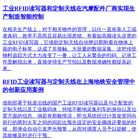
工业RFID读写器和定制天线在汽摩配件厂商实现生
产制造智能控制
在相关生产线上，对于相关物件的管理，以往一直依靠人工或
者条码，效率不高而且容易出现差错。有着如高频读头这类的
工业RFID读写器，它借助定制天线自动辨识那附着在物体上
面的电子标签，达成了非接触、大批量的数据采集。这把传统
物料追踪方式大力改变了一番，让工人从繁杂的扫码、记录工
作里解脱出来，直接使得生产节拍以及数据准确性都提高起
来。
RFID工业读写器与定制天线在上海地铁安全管理中
的创新应用案例
借助部署于轨道沿线的国产工业RFID读写器以及与之配套的
定制天线以及工业载码体，持续不断地采集列车的身份以及位
置方面的信息。倘若有那般情况，即当系统经过计算发觉同向
前行的两列火车之间的间距比预先设定的安全阈值还要低的时
候，那便会自动引发声光预警，从而对调度人员予以提醒，使
其能够及时进行干预。