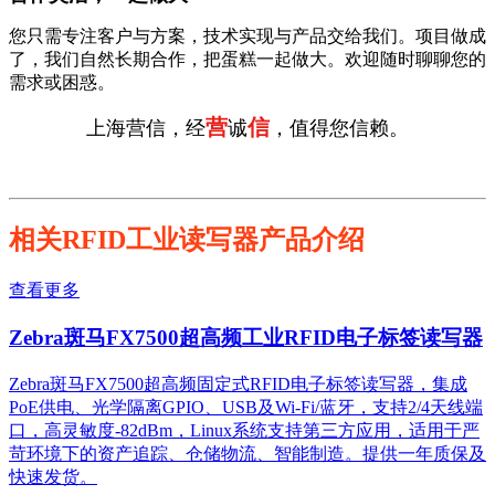
您只需专注客户与方案，技术实现与产品交给我们。项目做成
了，我们自然长期合作，把蛋糕一起做大。欢迎随时聊聊您的
需求或困惑。
营
信
上海营信，经
诚
，值得您信赖。
相关RFID工业读写器产品介绍
查看更多
Zebra斑马FX7500超高频工业RFID电子标签读写器
Zebra斑马FX7500超高频固定式RFID电子标签读写器，集成
PoE供电、光学隔离GPIO、USB及Wi-Fi/蓝牙，支持2/4天线端
口，高灵敏度-82dBm，Linux系统支持第三方应用，适用于严
苛环境下的资产追踪、仓储物流、智能制造。提供一年质保及
快速发货。