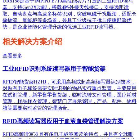
UR8158是基于IMPINJ E710高性能芯片打造的工业RFID读写
器，支持Gen2X功能，搭载4路外接天线接口，支持远距读
取、自动盘点与高速多标签识别，突破电磁干扰瓶颈，适配仓
储物流、智能柜等多场景，兼具工业级抗干扰与便捷部署优
势，是企业智能化管理升级的优选工业RFID读写器。
相关解决方案介绍
查看更多
工业RFID识别系统读写器用于智能货架
RFID智能货架HZHJ，可采用高频或超高频读写器识别技术，
对贴有电子标签需要实时识别的物品实行重点监管，主要应用
在试剂管理，新零售零售货架，临时流转文件管理，医疗耗材
管理，样品样衣管理，智慧门店展示管理，产品、配件、物料
箱等需要实时监管的管理场合。
RFID高频读写器应用于血液血袋管理解决方案
RFID高频读写器具有多电子标签阅读的特点，并且有全球唯