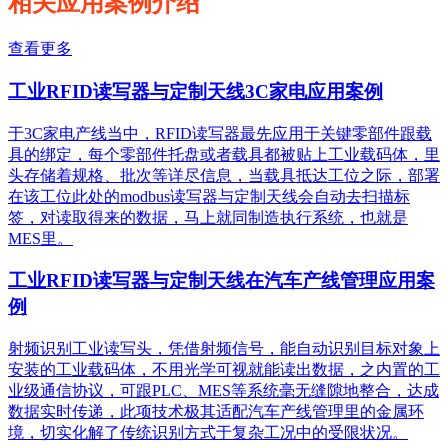
相关应用案例介绍
查看更多
工业RFID读写器与定制天线3C家电应用案例
于3C家电产线当中，RFID读写器最先应用于关键零部件跟载
具的绑定，每个零部件托盘或者载具都被贴上工业载码体，里
头存储着规格、批次等详尽信息，当载具抵达工位之际，部署
在该工位此处的modbus读写器与定制天线会自动去扫描标
签，对读取得来的数据，马上就同制造执行系统，也就是
MES里。
工业RFID读写器与定制天线在汽车产线管理应用案
例
射频识别工业读写头，凭借射频信号，能自动识别目标对象上
安装的工业载码体，不用光学可视就能读出数据，之内置的工
业级通信协议，可跟PLC、MES等系统毫无缝隙地整合，达成
数据实时传递，此项技术极其适配汽车产线管理里的金属环
境，切实化解了传统识别方式于复杂工况中的受限状况。