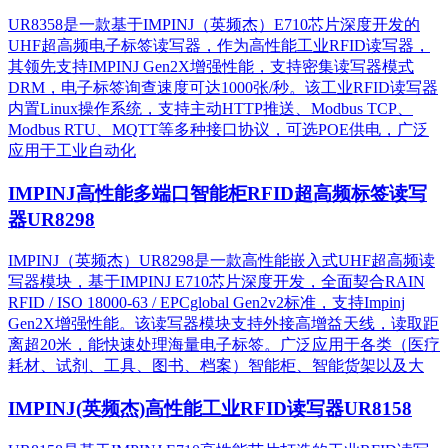
UR8358是一款基于IMPINJ（英频杰）E710芯片深度开发的
UHF超高频电子标签读写器，作为高性能工业RFID读写器，
其领先支持IMPINJ Gen2X增强性能，支持密集读写器模式
DRM，电子标签询查速度可达1000张/秒。该工业RFID读写器
内置Linux操作系统，支持主动HTTP推送、Modbus TCP、
Modbus RTU、MQTT等多种接口协议，可选POE供电，广泛
应用于工业自动化
IMPINJ高性能多端口智能柜RFID超高频标签读写
器UR8298
IMPINJ（英频杰）UR8298是一款高性能嵌入式UHF超高频读
写器模块，基于IMPINJ E710芯片深度开发，全面契合RAIN
RFID / ISO 18000-63 / EPCglobal Gen2v2标准，支持Impinj
Gen2X增强性能。该读写器模块支持外接高增益天线，读取距
离超20米，能快速处理海量电子标签。广泛应用于各类（医疗
耗材、试剂、工具、图书、档案）智能柜、智能货架以及大
IMPINJ(英频杰)高性能工业RFID读写器UR8158