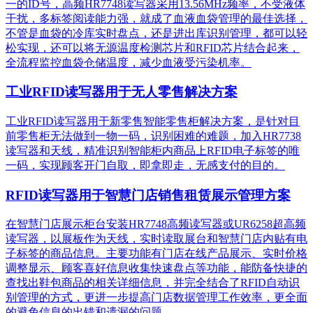
一的ID号，高频HR7748读写器采用13.56MHz频率，不受液体
干扰，多标签阅读能力强，就成了血液血袋管理的最佳选择，
不管是血袋的冷库实时盘点，还是进出库识别管理，都可以轻
松实现，还可以将无源温度检测芯片和RFID芯片结合起来，
全流程监控血袋仓储温度，减少血液受污染机率。
工业RFID读写器用于无人零售解决方案
工业RFID读写器用于新零售智能零售柜解决方案，是针对目
前零售柜无法做到一物一码，识别困难的难题，加入HR7738
读写器和天线，精准识别​智能柜内商品上RFID电子标签的唯
一码，实现顾客开门自取，即拿即走，无感支付的目的。
RFID读写器用于智慧门店销售租赁展示管理方案
在智慧门店展示柜台安装HR7748高频读写器或UR6258超高频
读写器，以展板作为天线，实时读取展台和智慧门店内贴有电
子标签的商品信息。主要功能有门店在线产品展示、实时价格
调整显示、顾客喜好信息收集快速盘点等功能，能防备快捷的
查找出鞋包商品的相关详细信息，并完全结合了RFID自动识
别管理的方式，更进一步提高门店数据管理工作效率，更全面
的避免信息的出错和遗漏的问题。