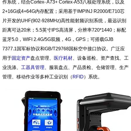
作系统，结合Cortex- A73+ Cortex-A53八核处理系统，以及
2+16G或4+64G内存配置；采用基于IMPINJ R2000/E710芯
片开发的UHF(902-928MHz)高性能射频识别系统，最远识别
距离可达20米；5.5英寸IPS高清屏，分辨率720*1440；标配
蓝牙5.0，WIFI 2.4G/5G双频，4G，GPS；可搭载GJB
7377.1国军标协议和GB/T29768国标空中接口协议。广泛应
用于
固定资产
盘点管理、
医疗耗材
、设备巡检、资产查找、工
业洗涤、
工器具管理
、服装盘点、产品质检、仓储管理、生产
管理、移动作业等多种工业识别（
RFID
）系统。