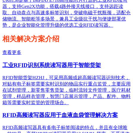
UR8158是基于IMPINJ E710高性能芯片打造的工业RFID读写
器，支持Gen2X功能，搭载4路外接天线接口，支持远距读
取、自动盘点与高速多标签识别，突破电磁干扰瓶颈，适配仓
储物流、智能柜等多场景，兼具工业级抗干扰与便捷部署优
势，是企业智能化管理升级的优选工业RFID读写器。
相关解决方案介绍
查看更多
工业RFID识别系统读写器用于智能货架
RFID智能货架HZHJ，可采用高频或超高频读写器识别技术，
对贴有电子标签需要实时识别的物品实行重点监管，主要应用
在试剂管理，新零售零售货架，临时流转文件管理，医疗耗材
管理，样品样衣管理，智慧门店展示管理，产品、配件、物料
箱等需要实时监管的管理场合。
RFID高频读写器应用于血液血袋管理解决方案
RFID高频读写器具有多电子标签阅读的特点，并且有全球唯