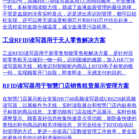
一的ID号，高频HR7748读写器采用13.56MHz频率，不受液体
干扰，多标签阅读能力强，就成了血液血袋管理的最佳选择，
不管是血袋的冷库实时盘点，还是进出库识别管理，都可以轻
松实现，还可以将无源温度检测芯片和RFID芯片结合起来，
全流程监控血袋仓储温度，减少血液受污染机率。
工业RFID读写器用于无人零售解决方案
工业RFID读写器用于新零售智能零售柜解决方案，是针对目
前零售柜无法做到一物一码，识别困难的难题，加入HR7738
读写器和天线，精准识别​智能柜内商品上RFID电子标签的唯
一码，实现顾客开门自取，即拿即走，无感支付的目的。
RFID读写器用于智慧门店销售租赁展示管理方案
在智慧门店展示柜台安装HR7748高频读写器或UR6258超高频
读写器，以展板作为天线，实时读取展台和智慧门店内贴有电
子标签的商品信息。主要功能有门店在线产品展示、实时价格
调整显示、顾客喜好信息收集快速盘点等功能，能防备快捷的
查找出鞋包商品的相关详细信息，并完全结合了RFID自动识
别管理的方式，更进一步提高门店数据管理工作效率，更全面
的避免信息的出错和遗漏的问题。