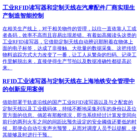
工业RFID读写器和定制天线在汽摩配件厂商实现生
产制造智能控制
在相关生产线上，对于相关物件的管理，以往一直依靠人工或
者条码，效率不高而且容易出现差错。有着如高频读头这类的
工业RFID读写器，它借助定制天线自动辨识那附着在物体上
面的电子标签，达成了非接触、大批量的数据采集。这把传统
物料追踪方式大力改变了一番，让工人从繁杂的扫码、记录工
作里解脱出来，直接使得生产节拍以及数据准确性都提高起
来。
RFID工业读写器与定制天线在上海地铁安全管理中
的创新应用案例
借助部署于轨道沿线的国产工业RFID读写器以及与之配套的
定制天线以及工业载码体，持续不断地采集列车的身份以及位
置方面的信息。倘若有那般情况，即当系统经过计算发觉同向
前行的两列火车之间的间距比预先设定的安全阈值还要低的时
候，那便会自动引发声光预警，从而对调度人员予以提醒，使
其能够及时进行干预。