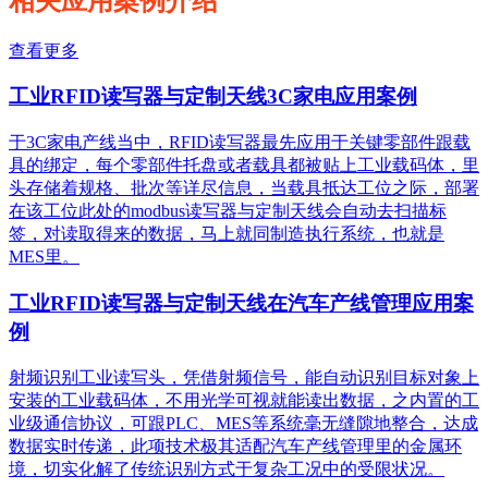
相关应用案例介绍
查看更多
工业RFID读写器与定制天线3C家电应用案例
于3C家电产线当中，RFID读写器最先应用于关键零部件跟载
具的绑定，每个零部件托盘或者载具都被贴上工业载码体，里
头存储着规格、批次等详尽信息，当载具抵达工位之际，部署
在该工位此处的modbus读写器与定制天线会自动去扫描标
签，对读取得来的数据，马上就同制造执行系统，也就是
MES里。
工业RFID读写器与定制天线在汽车产线管理应用案
例
射频识别工业读写头，凭借射频信号，能自动识别目标对象上
安装的工业载码体，不用光学可视就能读出数据，之内置的工
业级通信协议，可跟PLC、MES等系统毫无缝隙地整合，达成
数据实时传递，此项技术极其适配汽车产线管理里的金属环
境，切实化解了传统识别方式于复杂工况中的受限状况。