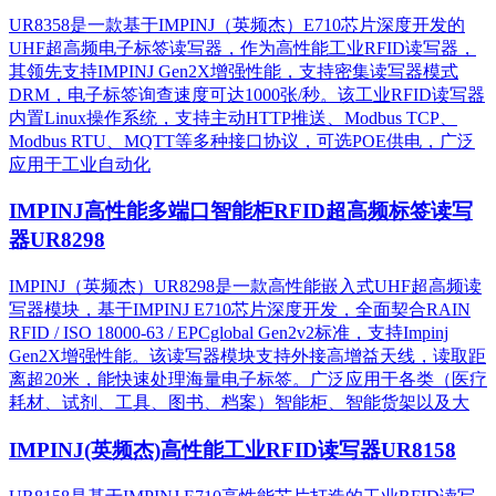
UR8358是一款基于IMPINJ（英频杰）E710芯片深度开发的
UHF超高频电子标签读写器，作为高性能工业RFID读写器，
其领先支持IMPINJ Gen2X增强性能，支持密集读写器模式
DRM，电子标签询查速度可达1000张/秒。该工业RFID读写器
内置Linux操作系统，支持主动HTTP推送、Modbus TCP、
Modbus RTU、MQTT等多种接口协议，可选POE供电，广泛
应用于工业自动化
IMPINJ高性能多端口智能柜RFID超高频标签读写
器UR8298
IMPINJ（英频杰）UR8298是一款高性能嵌入式UHF超高频读
写器模块，基于IMPINJ E710芯片深度开发，全面契合RAIN
RFID / ISO 18000-63 / EPCglobal Gen2v2标准，支持Impinj
Gen2X增强性能。该读写器模块支持外接高增益天线，读取距
离超20米，能快速处理海量电子标签。广泛应用于各类（医疗
耗材、试剂、工具、图书、档案）智能柜、智能货架以及大
IMPINJ(英频杰)高性能工业RFID读写器UR8158