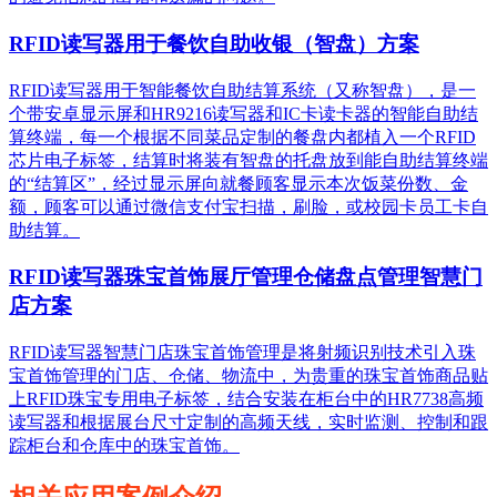
RFID读写器用于餐饮自助收银（智盘）方案
RFID读写器用于智能餐饮自助结算系统（又称智盘），是一
个带安卓显示屏和HR9216读写器和IC卡读卡器的智能自助结
算终端，每一个根据不同菜品定制的餐盘内都植入一个RFID
芯片电子标签，结算时将装有智盘的托盘放到能自助结算终端
的“结算区”，经过显示屏向就餐顾客显示本次饭菜份数、金
额，顾客可以通过微信支付宝扫描，刷脸，或校园卡员工卡自
助结算。
RFID读写器珠宝首饰展厅管理仓储盘点管理智慧门
店方案
RFID读写器智慧门店珠宝首饰管理是将射频识别技术引入珠
宝首饰管理的门店、仓储、物流中，为贵重的珠宝首饰商品贴
上RFID珠宝专用电子标签，结合安装在柜台中的HR7738高频
读写器和根据展台尺寸定制的高频天线，实时监测、控制和跟
踪柜台和仓库中的珠宝首饰。