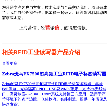
您只需专注客户与方案，技术实现与产品交给我们。项目做成
了，我们自然长期合作，把蛋糕一起做大。欢迎随时聊聊您的
需求或困惑。
营
信
上海营信，经
诚
，值得您信赖。
相关RFID工业读写器产品介绍
查看更多
Zebra斑马FX7500超高频工业RFID电子标签读写器
Zebra斑马FX7500超高频固定式RFID电子标签读写器，集成
PoE供电、光学隔离GPIO、USB及Wi-Fi/蓝牙，支持2/4天线端
口，高灵敏度-82dBm，Linux系统支持第三方应用，适用于严
苛环境下的资产追踪、仓储物流、智能制造。提供一年质保及
快速发货。