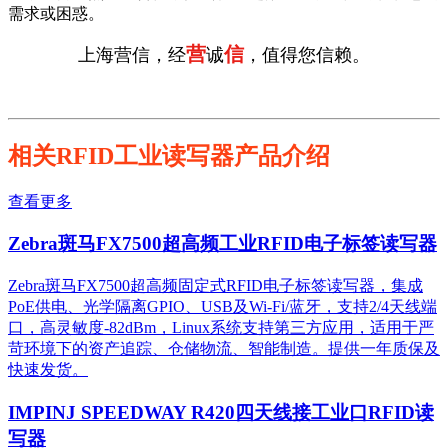
需求或困惑。
营
信
上海营信，经
诚
，值得您信赖。
相关RFID工业读写器产品介绍
查看更多
Zebra斑马FX7500超高频工业RFID电子标签读写器
Zebra斑马FX7500超高频固定式RFID电子标签读写器，集成
PoE供电、光学隔离GPIO、USB及Wi-Fi/蓝牙，支持2/4天线端
口，高灵敏度-82dBm，Linux系统支持第三方应用，适用于严
苛环境下的资产追踪、仓储物流、智能制造。提供一年质保及
快速发货。
IMPINJ SPEEDWAY R420四天线接工业口RFID读
写器