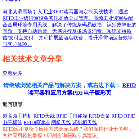
河北某滑雪场引入工业RFID读写器与定制天线技术，通过
RFID工业级读写设备实现高效会员管理。高频工业读写头配
合金属环境专用天线，解决了传统条码易破损、识别效率低的
问题，支持自助购票、无感通行及多场景消费。系统支持微
信/支付宝支付，并可扩展至酒店联营，提升滑雪场运营效率
与客户体验。
相关技术文章分享
查看更多
请继续浏览相关产品与解决方案，或右边下载：
RFID
读写器和应用方案PDF电子版彩页
返回顶部
超高频手持机
RFID天线
RFID手持终端
RFID设备
RFID
RFID
电子标签
RFID阅读器
闸机天线
试剂柜天线
RFID应用复杂？应用方式毫无头绪？我们深耕行业十多年，
各种应用轻松掌握！即刻咨询获取专属建议。