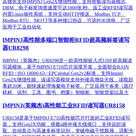
其领先支持IMPINJ Gen2X增强性能，支持密集读写器模式
DRM，电子标签询查速度可达1000张/秒。该工业RFID读写器
内置Linux操作系统，支持主动HTTP推送、Modbus TCP、
Modbus RTU、MQTT等多种接口协议，可选POE供电，广泛
应用于工业自动化
IMPINJ高性能多端口智能柜RFID超高频标签读写
器UR8298
IMPINJ（英频杰）UR8298是一款高性能嵌入式UHF超高频读
写器模块，基于IMPINJ E710芯片深度开发，全面契合RAIN
RFID / ISO 18000-63 / EPCglobal Gen2v2标准，支持Impinj
Gen2X增强性能。该读写器模块支持外接高增益天线，读取距
离超20米，能快速处理海量电子标签。广泛应用于各类（医疗
耗材、试剂、工具、图书、档案）智能柜、智能货架以及大
IMPINJ(英频杰)高性能工业RFID读写器UR8158
UR8158是基于IMPINJ E710高性能芯片打造的工业RFID读写
器，支持Gen2X功能，搭载4路外接天线接口，支持远距读
取、自动盘点与高速多标签识别，突破电磁干扰瓶颈，适配仓