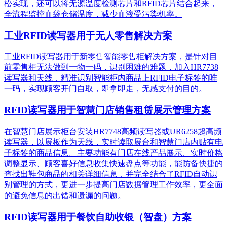
松实现，还可以将无源温度检测芯片和RFID芯片结合起来，
全流程监控血袋仓储温度，减少血液受污染机率。
工业RFID读写器用于无人零售解决方案
工业RFID读写器用于新零售智能零售柜解决方案，是针对目
前零售柜无法做到一物一码，识别困难的难题，加入HR7738
读写器和天线，精准识别​智能柜内商品上RFID电子标签的唯
一码，实现顾客开门自取，即拿即走，无感支付的目的。
RFID读写器用于智慧门店销售租赁展示管理方案
在智慧门店展示柜台安装HR7748高频读写器或UR6258超高频
读写器，以展板作为天线，实时读取展台和智慧门店内贴有电
子标签的商品信息。主要功能有门店在线产品展示、实时价格
调整显示、顾客喜好信息收集快速盘点等功能，能防备快捷的
查找出鞋包商品的相关详细信息，并完全结合了RFID自动识
别管理的方式，更进一步提高门店数据管理工作效率，更全面
的避免信息的出错和遗漏的问题。
RFID读写器用于餐饮自助收银（智盘）方案