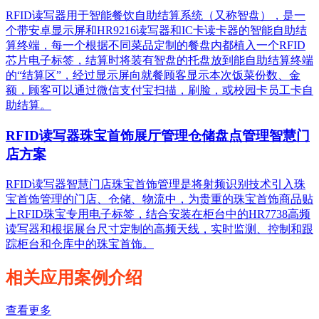
RFID读写器用于智能餐饮自助结算系统（又称智盘），是一
个带安卓显示屏和HR9216读写器和IC卡读卡器的智能自助结
算终端，每一个根据不同菜品定制的餐盘内都植入一个RFID
芯片电子标签，结算时将装有智盘的托盘放到能自助结算终端
的“结算区”，经过显示屏向就餐顾客显示本次饭菜份数、金
额，顾客可以通过微信支付宝扫描，刷脸，或校园卡员工卡自
助结算。
RFID读写器珠宝首饰展厅管理仓储盘点管理智慧门
店方案
RFID读写器智慧门店珠宝首饰管理是将射频识别技术引入珠
宝首饰管理的门店、仓储、物流中，为贵重的珠宝首饰商品贴
上RFID珠宝专用电子标签，结合安装在柜台中的HR7738高频
读写器和根据展台尺寸定制的高频天线，实时监测、控制和跟
踪柜台和仓库中的珠宝首饰。
相关应用案例介绍
查看更多