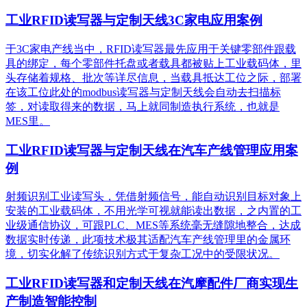
工业RFID读写器与定制天线3C家电应用案例
于3C家电产线当中，RFID读写器最先应用于关键零部件跟载
具的绑定，每个零部件托盘或者载具都被贴上工业载码体，里
头存储着规格、批次等详尽信息，当载具抵达工位之际，部署
在该工位此处的modbus读写器与定制天线会自动去扫描标
签，对读取得来的数据，马上就同制造执行系统，也就是
MES里。
工业RFID读写器与定制天线在汽车产线管理应用案
例
射频识别工业读写头，凭借射频信号，能自动识别目标对象上
安装的工业载码体，不用光学可视就能读出数据，之内置的工
业级通信协议，可跟PLC、MES等系统毫无缝隙地整合，达成
数据实时传递，此项技术极其适配汽车产线管理里的金属环
境，切实化解了传统识别方式于复杂工况中的受限状况。
工业RFID读写器和定制天线在汽摩配件厂商实现生
产制造智能控制