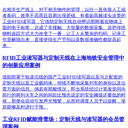
在相关生产线上，对于相关物件的管理，以往一直依靠人工或
者条码，效率不高而且容易出现差错。有着如高频读头这类的
工业RFID读写器，它借助定制天线自动辨识那附着在物体上
面的电子标签，达成了非接触、大批量的数据采集。这把传统
物料追踪方式大力改变了一番，让工人从繁杂的扫码、记录工
作里解脱出来，直接使得生产节拍以及数据准确性都提高起
来。
RFID工业读写器与定制天线在上海地铁安全管理中
的创新应用案例
借助部署于轨道沿线的国产工业RFID读写器以及与之配套的
定制天线以及工业载码体，持续不断地采集列车的身份以及位
置方面的信息。倘若有那般情况，即当系统经过计算发觉同向
前行的两列火车之间的间距比预先设定的安全阈值还要低的时
候，那便会自动引发声光预警，从而对调度人员予以提醒，使
其能够及时进行干预。
工业RFID赋能滑雪场：定制天线与读写器的会员管
理案例