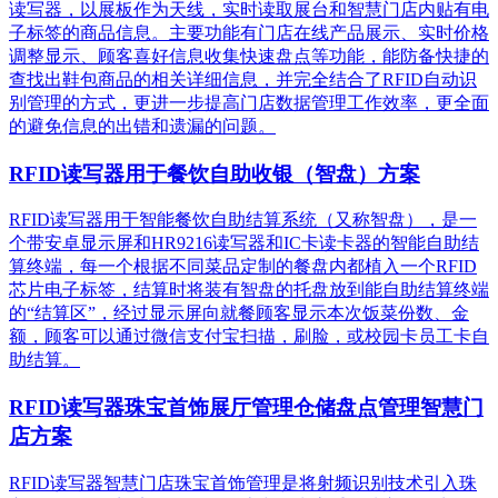
读写器，以展板作为天线，实时读取展台和智慧门店内贴有电
子标签的商品信息。主要功能有门店在线产品展示、实时价格
调整显示、顾客喜好信息收集快速盘点等功能，能防备快捷的
查找出鞋包商品的相关详细信息，并完全结合了RFID自动识
别管理的方式，更进一步提高门店数据管理工作效率，更全面
的避免信息的出错和遗漏的问题。
RFID读写器用于餐饮自助收银（智盘）方案
RFID读写器用于智能餐饮自助结算系统（又称智盘），是一
个带安卓显示屏和HR9216读写器和IC卡读卡器的智能自助结
算终端，每一个根据不同菜品定制的餐盘内都植入一个RFID
芯片电子标签，结算时将装有智盘的托盘放到能自助结算终端
的“结算区”，经过显示屏向就餐顾客显示本次饭菜份数、金
额，顾客可以通过微信支付宝扫描，刷脸，或校园卡员工卡自
助结算。
RFID读写器珠宝首饰展厅管理仓储盘点管理智慧门
店方案
RFID读写器智慧门店珠宝首饰管理是将射频识别技术引入珠