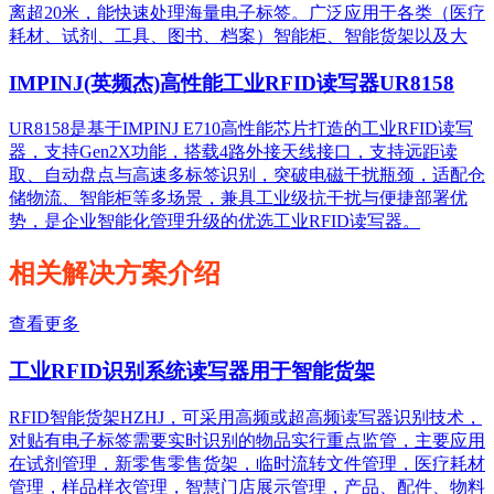
离超20米，能快速处理海量电子标签。广泛应用于各类（医疗
耗材、试剂、工具、图书、档案）智能柜、智能货架以及大
IMPINJ(英频杰)高性能工业RFID读写器UR8158
UR8158是基于IMPINJ E710高性能芯片打造的工业RFID读写
器，支持Gen2X功能，搭载4路外接天线接口，支持远距读
取、自动盘点与高速多标签识别，突破电磁干扰瓶颈，适配仓
储物流、智能柜等多场景，兼具工业级抗干扰与便捷部署优
势，是企业智能化管理升级的优选工业RFID读写器。
相关解决方案介绍
查看更多
工业RFID识别系统读写器用于智能货架
RFID智能货架HZHJ，可采用高频或超高频读写器识别技术，
对贴有电子标签需要实时识别的物品实行重点监管，主要应用
在试剂管理，新零售零售货架，临时流转文件管理，医疗耗材
管理，样品样衣管理，智慧门店展示管理，产品、配件、物料