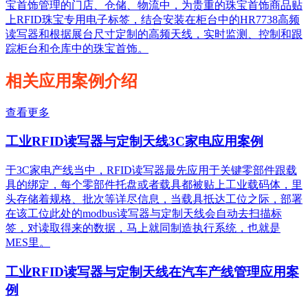
宝首饰管理的门店、仓储、物流中，为贵重的珠宝首饰商品贴
上RFID珠宝专用电子标签，结合安装在柜台中的HR7738高频
读写器和根据展台尺寸定制的高频天线，实时监测、控制和跟
踪柜台和仓库中的珠宝首饰。
相关应用案例介绍
查看更多
工业RFID读写器与定制天线3C家电应用案例
于3C家电产线当中，RFID读写器最先应用于关键零部件跟载
具的绑定，每个零部件托盘或者载具都被贴上工业载码体，里
头存储着规格、批次等详尽信息，当载具抵达工位之际，部署
在该工位此处的modbus读写器与定制天线会自动去扫描标
签，对读取得来的数据，马上就同制造执行系统，也就是
MES里。
工业RFID读写器与定制天线在汽车产线管理应用案
例