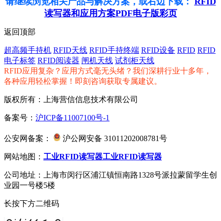
请继续浏览相关产品与解决方案，或右边下载：
RFID
读写器和应用方案PDF电子版彩页
返回顶部
超高频手持机
RFID天线
RFID手持终端
RFID设备
RFID
RFID
电子标签
RFID阅读器
闸机天线
试剂柜天线
RFID应用复杂？应用方式毫无头绪？我们深耕行业十多年，
各种应用轻松掌握！即刻咨询获取专属建议。
版权所有：上海营信信息技术有限公司
备案号：
沪ICP备11007100号-1
公安网备案：
沪公网安备 31011202008781号
网站地图：
工业RFID读写器
工业RFID读写器
公司地址：上海市闵行区浦江镇恒南路1328号派拉蒙留学生创
业园一号楼5楼
长按下方二维码