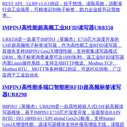
REST API、LLRP v1.0.1协议，抗干扰强、读取高效，适配多
行业工业场景，可精准识别电子标签，助力企业提升运营效
率。
IMPINJ高性能超高频工业RFID读写器UR8358
UR8358是一款基于IMPINJ（英频杰）E710芯片深度开发的
UHF超高频电子标签读写器，作为高性能工业RFID读写器，
其领先支持IMPINJ Gen2X增强性能，支持密集读写器模式
DRM，电子标签询查速度可达1000张/秒。该工业RFID读写器
内置Linux操作系统，支持主动HTTP推送、Modbus TCP、
Modbus RTU、MQTT等多种接口协议，可选POE供电，广泛
应用于工业自动化
IMPINJ高性能多端口智能柜RFID超高频标签读写
器UR8298
IMPINJ（英频杰）UR8298是一款高性能嵌入式UHF超高频读
写器模块，基于IMPINJ E710芯片深度开发，全面契合RAIN
RFID / ISO 18000-63 / EPCglobal Gen2v2标准，支持Impinj
Gen2X增强性能。该读写器模块支持外接高增益天线，读取距