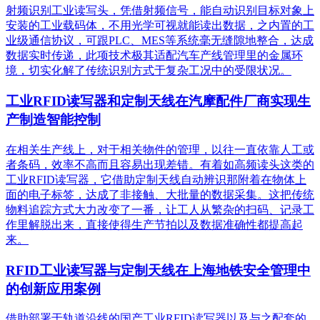
射频识别工业读写头，凭借射频信号，能自动识别目标对象上
安装的工业载码体，不用光学可视就能读出数据，之内置的工
业级通信协议，可跟PLC、MES等系统毫无缝隙地整合，达成
数据实时传递，此项技术极其适配汽车产线管理里的金属环
境，切实化解了传统识别方式于复杂工况中的受限状况。
工业RFID读写器和定制天线在汽摩配件厂商实现生
产制造智能控制
在相关生产线上，对于相关物件的管理，以往一直依靠人工或
者条码，效率不高而且容易出现差错。有着如高频读头这类的
工业RFID读写器，它借助定制天线自动辨识那附着在物体上
面的电子标签，达成了非接触、大批量的数据采集。这把传统
物料追踪方式大力改变了一番，让工人从繁杂的扫码、记录工
作里解脱出来，直接使得生产节拍以及数据准确性都提高起
来。
RFID工业读写器与定制天线在上海地铁安全管理中
的创新应用案例
借助部署于轨道沿线的国产工业RFID读写器以及与之配套的