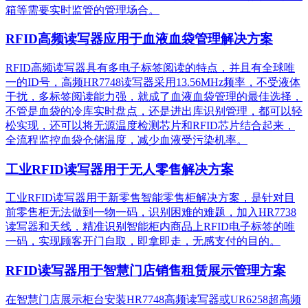
箱等需要实时监管的管理场合。
RFID高频读写器应用于血液血袋管理解决方案
RFID高频读写器具有多电子标签阅读的特点，并且有全球唯
一的ID号，高频HR7748读写器采用13.56MHz频率，不受液体
干扰，多标签阅读能力强，就成了血液血袋管理的最佳选择，
不管是血袋的冷库实时盘点，还是进出库识别管理，都可以轻
松实现，还可以将无源温度检测芯片和RFID芯片结合起来，
全流程监控血袋仓储温度，减少血液受污染机率。
工业RFID读写器用于无人零售解决方案
工业RFID读写器用于新零售智能零售柜解决方案，是针对目
前零售柜无法做到一物一码，识别困难的难题，加入HR7738
读写器和天线，精准识别​智能柜内商品上RFID电子标签的唯
一码，实现顾客开门自取，即拿即走，无感支付的目的。
RFID读写器用于智慧门店销售租赁展示管理方案
在智慧门店展示柜台安装HR7748高频读写器或UR6258超高频