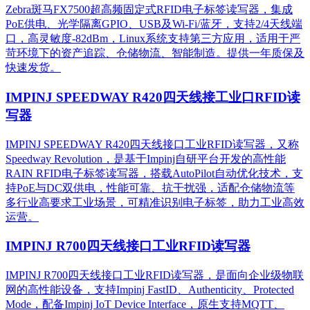
Zebra斑马FX7500超高频固定式RFID电子标签读写器，集成
PoE供电、光学隔离GPIO、USB及Wi-Fi/蓝牙，支持2/4天线端
口，高灵敏度-82dBm，Linux系统支持第三方应用，适用于严
苛环境下的资产追踪、仓储物流、智能制造。提供一年质保及
快速发货。
IMPINJ SPEEDWAY R420四天线接工业口RFID读
写器
IMPINJ SPEEDWAY R420四天线接口工业RFID读写器，又称
Speedway Revolution，是基于Impinj自研平台开发的高性能
RAIN RFID电子标签读写器，搭载AutoPilot自动优化技术，支
持PoE与DC双供电，性能可靠、抗干扰强，适配仓储物流等
多行业高要求工业场景，可精准识别电子标签，助力工业高效
运营。​
IMPINJ R700四天线接口工业RFID读写器
IMPINJ R700四天线接口工业RFID读写器，是面向企业级物联
网的高性能设备，支持Impinj FastID、Authenticity、Protected
Mode，配备Impinj IoT Device Interface，原生支持MQTT、