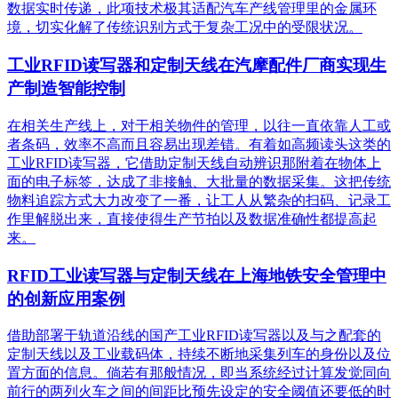
数据实时传递，此项技术极其适配汽车产线管理里的金属环
境，切实化解了传统识别方式于复杂工况中的受限状况。
工业RFID读写器和定制天线在汽摩配件厂商实现生
产制造智能控制
在相关生产线上，对于相关物件的管理，以往一直依靠人工或
者条码，效率不高而且容易出现差错。有着如高频读头这类的
工业RFID读写器，它借助定制天线自动辨识那附着在物体上
面的电子标签，达成了非接触、大批量的数据采集。这把传统
物料追踪方式大力改变了一番，让工人从繁杂的扫码、记录工
作里解脱出来，直接使得生产节拍以及数据准确性都提高起
来。
RFID工业读写器与定制天线在上海地铁安全管理中
的创新应用案例
借助部署于轨道沿线的国产工业RFID读写器以及与之配套的
定制天线以及工业载码体，持续不断地采集列车的身份以及位
置方面的信息。倘若有那般情况，即当系统经过计算发觉同向
前行的两列火车之间的间距比预先设定的安全阈值还要低的时