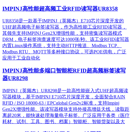
IMPINJ高性能超高频工业RFID读写器UR8358
UR8358是一款基于IMPINJ（英频杰）E710芯片深度开发的
UHF超高频电子标签读写器，作为高性能工业RFID读写器，
其领先支持IMPINJ Gen2X增强性能，支持密集读写器模式
DRM，电子标签询查速度可达1000张/秒。该工业RFID读写器
内置Linux操作系统，支持主动HTTP推送、Modbus TCP、
Modbus RTU、MQTT等多种接口协议，可选POE供电，广泛
应用于工业自动化
IMPINJ高性能多端口智能柜RFID超高频标签读写
器UR8298
IMPINJ（英频杰）UR8298是一款高性能嵌入式UHF超高频读
写器模块，基于IMPINJ E710芯片深度开发，全面契合RAIN
RFID / ISO 18000-63 / EPCglobal Gen2v2标准，支持Impinj
Gen2X增强性能。该读写器模块支持外接高增益天线，读取距
离超20米，能快速处理海量电子标签。广泛应用于各类（医疗
耗材、试剂、工具、图书、档案）智能柜、智能货架以及大