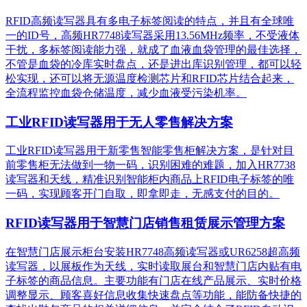
RFID高频读写器具有多电子标签阅读的特点，并且有全球唯
一的ID号，高频HR7748读写器采用13.56MHz频率，不受液体
干扰，多标签阅读能力强，就成了血液血袋管理的最佳选择，
不管是血袋的冷库实时盘点，还是进出库识别管理，都可以轻
松实现，还可以将无源温度检测芯片和RFID芯片结合起来，
全流程监控血袋仓储温度，减少血液受污染机率。
工业RFID读写器用于无人零售解决方案
工业RFID读写器用于新零售智能零售柜解决方案，是针对目
前零售柜无法做到一物一码，识别困难的难题，加入HR7738
读写器和天线，精准识别​智能柜内商品上RFID电子标签的唯
一码，实现顾客开门自取，即拿即走，无感支付的目的。
RFID读写器用于智慧门店销售租赁展示管理方案
在智慧门店展示柜台安装HR7748高频读写器或UR6258超高频
读写器，以展板作为天线，实时读取展台和智慧门店内贴有电
子标签的商品信息。主要功能有门店在线产品展示、实时价格
调整显示、顾客喜好信息收集快速盘点等功能，能防备快捷的