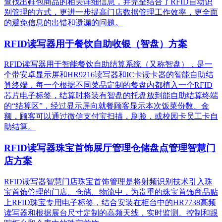
查找出鞋包商品的相关详细信息，并完全结合了RFID自动识
别管理的方式，更进一步提高门店数据管理工作效率，更全面
的避免信息的出错和遗漏的问题。
RFID读写器用于餐饮自助收银（智盘）方案
RFID读写器用于智能餐饮自助结算系统（又称智盘），是一
个带安卓显示屏和HR9216读写器和IC卡读卡器的智能自助结
算终端，每一个根据不同菜品定制的餐盘内都植入一个RFID
芯片电子标签，结算时将装有智盘的托盘放到能自助结算终端
的“结算区”，经过显示屏向就餐顾客显示本次饭菜份数、金
额，顾客可以通过微信支付宝扫描，刷脸，或校园卡员工卡自
助结算。
RFID读写器珠宝首饰展厅管理仓储盘点管理智慧门
店方案
RFID读写器智慧门店珠宝首饰管理是将射频识别技术引入珠
宝首饰管理的门店、仓储、物流中，为贵重的珠宝首饰商品贴
上RFID珠宝专用电子标签，结合安装在柜台中的HR7738高频
读写器和根据展台尺寸定制的高频天线，实时监测、控制和跟