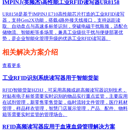
IMPINJ(英频杰)高性能工业RFID读写器UR8158
UR8158是基于IMPINJ E710高性能芯片打造的工业RFID读写
器，支持Gen2X功能，搭载4路外接天线接口，支持远距读
取、自动盘点与高速多标签识别，突破电磁干扰瓶颈，适配仓
储物流、智能柜等多场景，兼具工业级抗干扰与便捷部署优
势，是企业智能化管理升级的优选工业RFID读写器。
相关解决方案介绍
查看更多
工业RFID识别系统读写器用于智能货架
RFID智能货架HZHJ，可采用高频或超高频读写器识别技术，
对贴有电子标签需要实时识别的物品实行重点监管，主要应用
在试剂管理，新零售零售货架，临时流转文件管理，医疗耗材
管理，样品样衣管理，智慧门店展示管理，产品、配件、物料
箱等需要实时监管的管理场合。
RFID高频读写器应用于血液血袋管理解决方案