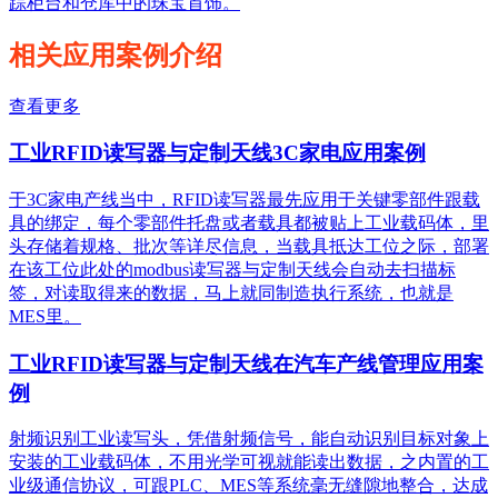
踪柜台和仓库中的珠宝首饰。
相关应用案例介绍
查看更多
工业RFID读写器与定制天线3C家电应用案例
于3C家电产线当中，RFID读写器最先应用于关键零部件跟载
具的绑定，每个零部件托盘或者载具都被贴上工业载码体，里
头存储着规格、批次等详尽信息，当载具抵达工位之际，部署
在该工位此处的modbus读写器与定制天线会自动去扫描标
签，对读取得来的数据，马上就同制造执行系统，也就是
MES里。
工业RFID读写器与定制天线在汽车产线管理应用案
例
射频识别工业读写头，凭借射频信号，能自动识别目标对象上
安装的工业载码体，不用光学可视就能读出数据，之内置的工
业级通信协议，可跟PLC、MES等系统毫无缝隙地整合，达成