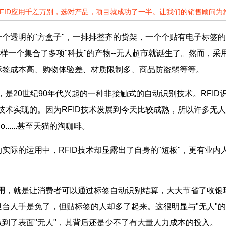
RFID应用千差万别，选对产品，项目就成功了一半。让我们的销售顾问
透明的"方盒子"，一排排整齐的货架，一个个贴有电子标签的
这样一个集合了多项"科技"的产物--无人超市就诞生了。然而，采
标签成本高、购物体验差、材质限制多、商品防盗弱等等。
是20世纪90年代兴起的一种非接触式的自动识别技术。RFID
D技术实现的。因为RFID技术发展到今天比较成熟，所以许多
o......甚至天猫的淘咖啡。
的运用中，RFID技术却显露出了自身的"短板"，更有业内人士
用
，就是让消费者可以通过标签自动识别结算，大大节省了收银
台人手是免了，但贴标签的人却多了起来。这很明显与"无人"的
到了表面"无人"，其背后还是少不了有大量人力成本的投入。