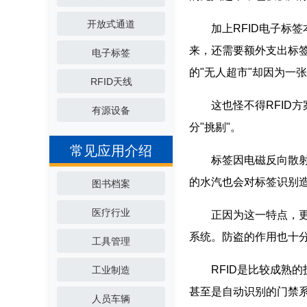
开放式通道
加上RFID电子标签
来，还需要额外支出标
电子标签
的"无人超市"却因为一
RFID天线
这也怪不得RFID方
有源设备
分"挑剔"。
常见应用介绍
标签因电磁反向散射特
的水汽也会对标签识别
图书档案
医疗行业
正因为这一特点，更为许
系统。防盗的作用也十
工具管理
RFID是比较成熟的
工业制造
甚至是自动识别的门禁系
人员车辆