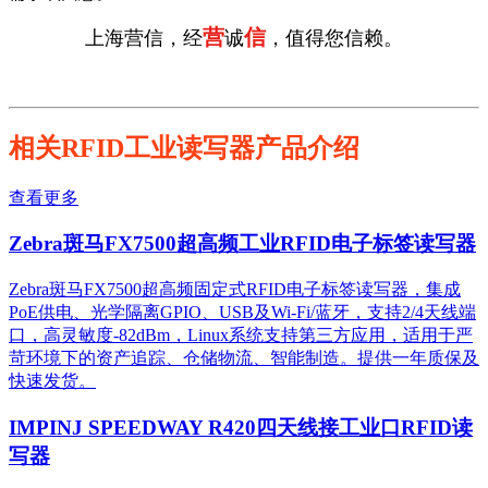
营
信
上海营信，经
诚
，值得您信赖。
相关RFID工业读写器产品介绍
查看更多
Zebra斑马FX7500超高频工业RFID电子标签读写器
Zebra斑马FX7500超高频固定式RFID电子标签读写器，集成
PoE供电、光学隔离GPIO、USB及Wi-Fi/蓝牙，支持2/4天线端
口，高灵敏度-82dBm，Linux系统支持第三方应用，适用于严
苛环境下的资产追踪、仓储物流、智能制造。提供一年质保及
快速发货。
IMPINJ SPEEDWAY R420四天线接工业口RFID读
写器