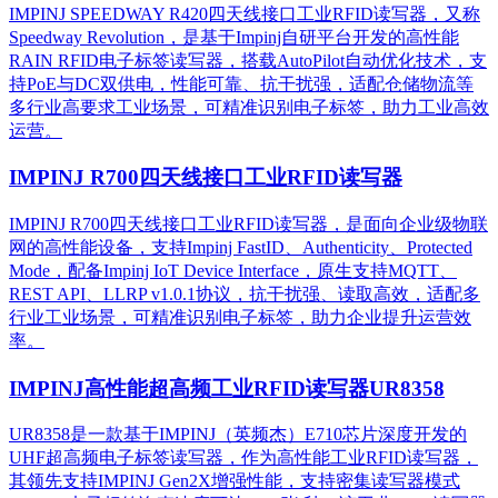
IMPINJ SPEEDWAY R420四天线接口工业RFID读写器，又称
Speedway Revolution，是基于Impinj自研平台开发的高性能
RAIN RFID电子标签读写器，搭载AutoPilot自动优化技术，支
持PoE与DC双供电，性能可靠、抗干扰强，适配仓储物流等
多行业高要求工业场景，可精准识别电子标签，助力工业高效
运营。​
IMPINJ R700四天线接口工业RFID读写器
IMPINJ R700四天线接口工业RFID读写器，是面向企业级物联
网的高性能设备，支持Impinj FastID、Authenticity、Protected
Mode，配备Impinj IoT Device Interface，原生支持MQTT、
REST API、LLRP v1.0.1协议，抗干扰强、读取高效，适配多
行业工业场景，可精准识别电子标签，助力企业提升运营效
率。
IMPINJ高性能超高频工业RFID读写器UR8358
UR8358是一款基于IMPINJ（英频杰）E710芯片深度开发的
UHF超高频电子标签读写器，作为高性能工业RFID读写器，
其领先支持IMPINJ Gen2X增强性能，支持密集读写器模式