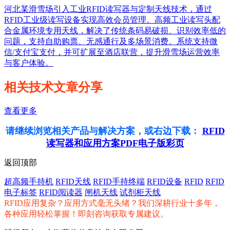
河北某滑雪场引入工业RFID读写器与定制天线技术，通过
RFID工业级读写设备实现高效会员管理。高频工业读写头配
合金属环境专用天线，解决了传统条码易破损、识别效率低的
问题，支持自助购票、无感通行及多场景消费。系统支持微
信/支付宝支付，并可扩展至酒店联营，提升滑雪场运营效率
与客户体验。
相关技术文章分享
查看更多
请继续浏览相关产品与解决方案，或右边下载：
RFID
读写器和应用方案PDF电子版彩页
返回顶部
超高频手持机
RFID天线
RFID手持终端
RFID设备
RFID
RFID
电子标签
RFID阅读器
闸机天线
试剂柜天线
RFID应用复杂？应用方式毫无头绪？我们深耕行业十多年，
各种应用轻松掌握！即刻咨询获取专属建议。