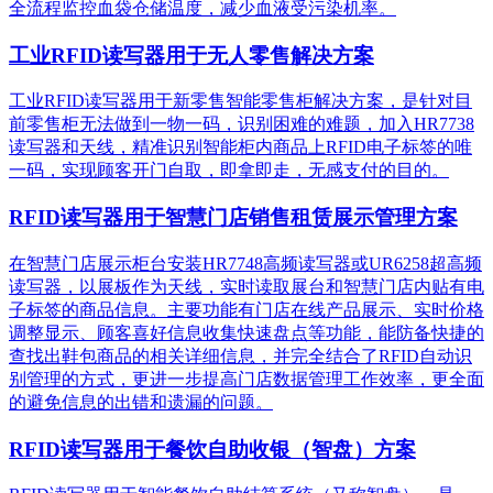
全流程监控血袋仓储温度，减少血液受污染机率。
工业RFID读写器用于无人零售解决方案
工业RFID读写器用于新零售智能零售柜解决方案，是针对目
前零售柜无法做到一物一码，识别困难的难题，加入HR7738
读写器和天线，精准识别​智能柜内商品上RFID电子标签的唯
一码，实现顾客开门自取，即拿即走，无感支付的目的。
RFID读写器用于智慧门店销售租赁展示管理方案
在智慧门店展示柜台安装HR7748高频读写器或UR6258超高频
读写器，以展板作为天线，实时读取展台和智慧门店内贴有电
子标签的商品信息。主要功能有门店在线产品展示、实时价格
调整显示、顾客喜好信息收集快速盘点等功能，能防备快捷的
查找出鞋包商品的相关详细信息，并完全结合了RFID自动识
别管理的方式，更进一步提高门店数据管理工作效率，更全面
的避免信息的出错和遗漏的问题。
RFID读写器用于餐饮自助收银（智盘）方案