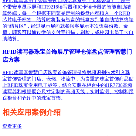
RFID读写器用于智能餐饮自助结算系统（又称智盘），是一
个带安卓显示屏和HR9216读写器和IC卡读卡器的智能自助结
算终端，每一个根据不同菜品定制的餐盘内都植入一个RFID
芯片电子标签，结算时将装有智盘的托盘放到能自助结算终端
的“结算区”，经过显示屏向就餐顾客显示本次饭菜份数、金
额，顾客可以通过微信支付宝扫描，刷脸，或校园卡员工卡自
助结算。
RFID读写器珠宝首饰展厅管理仓储盘点管理智慧门
店方案
RFID读写器智慧门店珠宝首饰管理是将射频识别技术引入珠
宝首饰管理的门店、仓储、物流中，为贵重的珠宝首饰商品贴
上RFID珠宝专用电子标签，结合安装在柜台中的HR7738高频
读写器和根据展台尺寸定制的高频天线，实时监测、控制和跟
踪柜台和仓库中的珠宝首饰。
相关应用案例介绍
查看更多