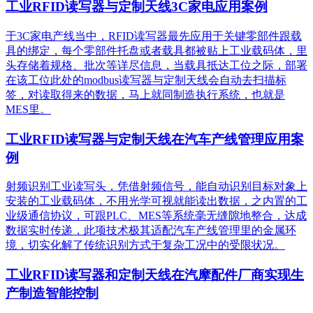
工业RFID读写器与定制天线3C家电应用案例
于3C家电产线当中，RFID读写器最先应用于关键零部件跟载
具的绑定，每个零部件托盘或者载具都被贴上工业载码体，里
头存储着规格、批次等详尽信息，当载具抵达工位之际，部署
在该工位此处的modbus读写器与定制天线会自动去扫描标
签，对读取得来的数据，马上就同制造执行系统，也就是
MES里。
工业RFID读写器与定制天线在汽车产线管理应用案
例
射频识别工业读写头，凭借射频信号，能自动识别目标对象上
安装的工业载码体，不用光学可视就能读出数据，之内置的工
业级通信协议，可跟PLC、MES等系统毫无缝隙地整合，达成
数据实时传递，此项技术极其适配汽车产线管理里的金属环
境，切实化解了传统识别方式于复杂工况中的受限状况。
工业RFID读写器和定制天线在汽摩配件厂商实现生
产制造智能控制