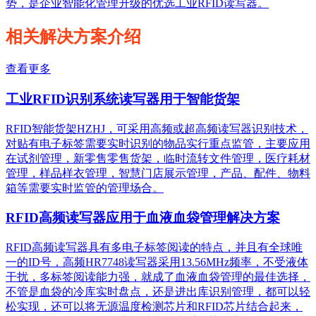
势，是企业智能化管理升级的优选工业RFID读写器。
相关解决方案介绍
查看更多
工业RFID识别系统读写器用于智能货架
RFID智能货架HZHJ，可采用高频或超高频读写器识别技术，
对贴有电子标签需要实时识别的物品实行重点监管，主要应用
在试剂管理，新零售零售货架，临时流转文件管理，医疗耗材
管理，样品样衣管理，智慧门店展示管理，产品、配件、物料
箱等需要实时监管的管理场合。
RFID高频读写器应用于血液血袋管理解决方案
RFID高频读写器具有多电子标签阅读的特点，并且有全球唯
一的ID号，高频HR7748读写器采用13.56MHz频率，不受液体
干扰，多标签阅读能力强，就成了血液血袋管理的最佳选择，
不管是血袋的冷库实时盘点，还是进出库识别管理，都可以轻
松实现，还可以将无源温度检测芯片和RFID芯片结合起来，