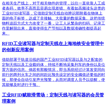
在相关生产线上，对于相关物件的管理，以往一直依靠人工或
者条码，效率不高而且容易出现差错。有着如高频读头这类的
工业RFID读写器，它借助定制天线自动辨识那附着在物体上
面的电子标签，达成了非接触、大批量的数据采集。这把传统
物料追踪方式大力改变了一番，让工人从繁杂的扫码、记录工
作里解脱出来，直接使得生产节拍以及数据准确性都提高起
来。
RFID工业读写器与定制天线在上海地铁安全管理中
的创新应用案例
借助部署于轨道沿线的国产工业RFID读写器以及与之配套的
定制天线以及工业载码体，持续不断地采集列车的身份以及位
置方面的信息。倘若有那般情况，即当系统经过计算发觉同向
前行的两列火车之间的间距比预先设定的安全阈值还要低的时
候，那便会自动引发声光预警，从而对调度人员予以提醒，使
其能够及时进行干预。
工业RFID赋能滑雪场：定制天线与读写器的会员管
理案例