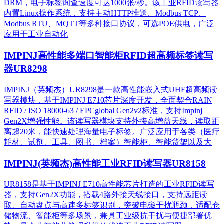
DRM，电子标签询查速度可达1000张/秒。该工业RFID读写器
内置Linux操作系统，支持主动HTTP推送、Modbus TCP、
Modbus RTU、MQTT等多种接口协议，可选POE供电，广泛
应用于工业自动化
IMPINJ高性能多端口智能柜RFID超高频标签读写
器UR8298
IMPINJ（英频杰）UR8298是一款高性能嵌入式UHF超高频读
写器模块，基于IMPINJ E710芯片深度开发，全面契合RAIN
RFID / ISO 18000-63 / EPCglobal Gen2v2标准，支持Impinj
Gen2X增强性能。该读写器模块支持外接高增益天线，读取距
离超20米，能快速处理海量电子标签。广泛应用于各类（医疗
耗材、试剂、工具、图书、档案）智能柜、智能货架以及大
IMPINJ(英频杰)高性能工业RFID读写器UR8158
UR8158是基于IMPINJ E710高性能芯片打造的工业RFID读写
器，支持Gen2X功能，搭载4路外接天线接口，支持远距读
取、自动盘点与高速多标签识别，突破电磁干扰瓶颈，适配仓
储物流、智能柜等多场景，兼具工业级抗干扰与便捷部署优