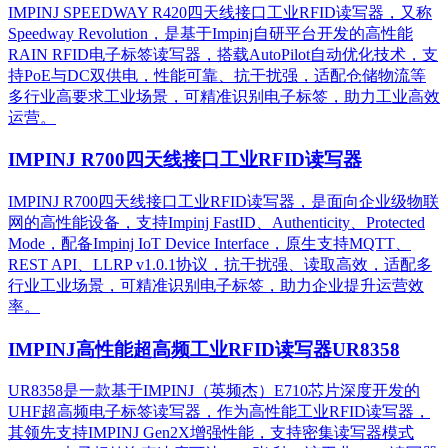
IMPINJ SPEEDWAY R420四天线接口工业RFID读写器，又称
Speedway Revolution，是基于Impinj自研平台开发的高性能
RAIN RFID电子标签读写器，搭载AutoPilot自动优化技术，支
持PoE与DC双供电，性能可靠、抗干扰强，适配仓储物流等
多行业高要求工业场景，可精准识别电子标签，助力工业高效
运营。​
IMPINJ R700四天线接口工业RFID读写器
IMPINJ R700四天线接口工业RFID读写器，是面向企业级物联
网的高性能设备，支持Impinj FastID、Authenticity、Protected
Mode，配备Impinj IoT Device Interface，原生支持MQTT、
REST API、LLRP v1.0.1协议，抗干扰强、读取高效，适配多
行业工业场景，可精准识别电子标签，助力企业提升运营效
率。
IMPINJ高性能超高频工业RFID读写器UR8358
UR8358是一款基于IMPINJ（英频杰）E710芯片深度开发的
UHF超高频电子标签读写器，作为高性能工业RFID读写器，
其领先支持IMPINJ Gen2X增强性能，支持密集读写器模式