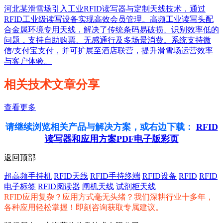
河北某滑雪场引入工业RFID读写器与定制天线技术，通过
RFID工业级读写设备实现高效会员管理。高频工业读写头配
合金属环境专用天线，解决了传统条码易破损、识别效率低的
问题，支持自助购票、无感通行及多场景消费。系统支持微
信/支付宝支付，并可扩展至酒店联营，提升滑雪场运营效率
与客户体验。
相关技术文章分享
查看更多
请继续浏览相关产品与解决方案，或右边下载：
RFID
读写器和应用方案PDF电子版彩页
返回顶部
超高频手持机
RFID天线
RFID手持终端
RFID设备
RFID
RFID
电子标签
RFID阅读器
闸机天线
试剂柜天线
RFID应用复杂？应用方式毫无头绪？我们深耕行业十多年，
各种应用轻松掌握！即刻咨询获取专属建议。