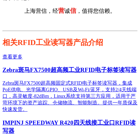
营
信
上海营信，经
诚
，值得您信赖。
相关RFID工业读写器产品介绍
查看更多
Zebra斑马FX7500超高频工业RFID电子标签读写器
Zebra斑马FX7500超高频固定式RFID电子标签读写器，集成
PoE供电、光学隔离GPIO、USB及Wi-Fi/蓝牙，支持2/4天线端
口，高灵敏度-82dBm，Linux系统支持第三方应用，适用于严
苛环境下的资产追踪、仓储物流、智能制造。提供一年质保及
快速发货。
IMPINJ SPEEDWAY R420四天线接工业口RFID读
写器