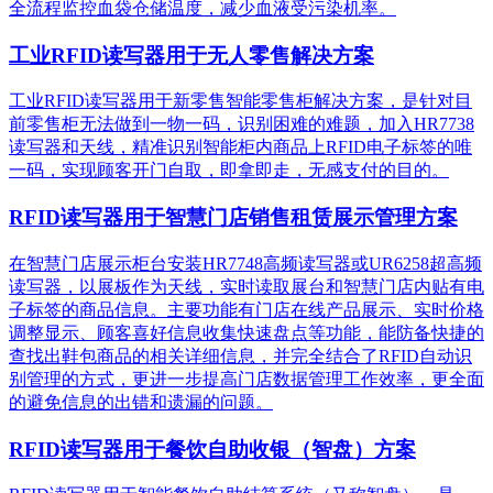
全流程监控血袋仓储温度，减少血液受污染机率。
工业RFID读写器用于无人零售解决方案
工业RFID读写器用于新零售智能零售柜解决方案，是针对目
前零售柜无法做到一物一码，识别困难的难题，加入HR7738
读写器和天线，精准识别​智能柜内商品上RFID电子标签的唯
一码，实现顾客开门自取，即拿即走，无感支付的目的。
RFID读写器用于智慧门店销售租赁展示管理方案
在智慧门店展示柜台安装HR7748高频读写器或UR6258超高频
读写器，以展板作为天线，实时读取展台和智慧门店内贴有电
子标签的商品信息。主要功能有门店在线产品展示、实时价格
调整显示、顾客喜好信息收集快速盘点等功能，能防备快捷的
查找出鞋包商品的相关详细信息，并完全结合了RFID自动识
别管理的方式，更进一步提高门店数据管理工作效率，更全面
的避免信息的出错和遗漏的问题。
RFID读写器用于餐饮自助收银（智盘）方案