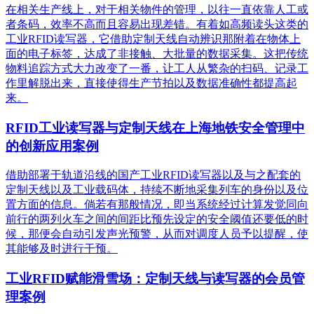
在相关生产线上，对于相关物件的管理，以往一直依靠人工或
者条码，效率不高而且容易出现差错。有着如高频读头这类的
工业RFID读写器，它借助定制天线自动辨识那附着在物体上
面的电子标签，达成了非接触、大批量的数据采集。这把传统
物料追踪方式大力改变了一番，让工人从繁杂的扫码、记录工
作里解脱出来，直接使得生产节拍以及数据准确性都提高起
来。
RFID工业读写器与定制天线在上海地铁安全管理中
的创新应用案例
借助部署于轨道沿线的国产工业RFID读写器以及与之配套的
定制天线以及工业载码体，持续不断地采集列车的身份以及位
置方面的信息。倘若有那般情况，即当系统经过计算发觉同向
前行的两列火车之间的间距比预先设定的安全阈值还要低的时
候，那便会自动引发声光预警，从而对调度人员予以提醒，使
其能够及时进行干预。
工业RFID赋能滑雪场：定制天线与读写器的会员管
理案例