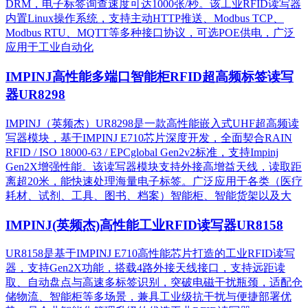
DRM，电子标签询查速度可达1000张/秒。该工业RFID读写器
内置Linux操作系统，支持主动HTTP推送、Modbus TCP、
Modbus RTU、MQTT等多种接口协议，可选POE供电，广泛
应用于工业自动化
IMPINJ高性能多端口智能柜RFID超高频标签读写
器UR8298
IMPINJ（英频杰）UR8298是一款高性能嵌入式UHF超高频读
写器模块，基于IMPINJ E710芯片深度开发，全面契合RAIN
RFID / ISO 18000-63 / EPCglobal Gen2v2标准，支持Impinj
Gen2X增强性能。该读写器模块支持外接高增益天线，读取距
离超20米，能快速处理海量电子标签。广泛应用于各类（医疗
耗材、试剂、工具、图书、档案）智能柜、智能货架以及大
IMPINJ(英频杰)高性能工业RFID读写器UR8158
UR8158是基于IMPINJ E710高性能芯片打造的工业RFID读写
器，支持Gen2X功能，搭载4路外接天线接口，支持远距读
取、自动盘点与高速多标签识别，突破电磁干扰瓶颈，适配仓
储物流、智能柜等多场景，兼具工业级抗干扰与便捷部署优