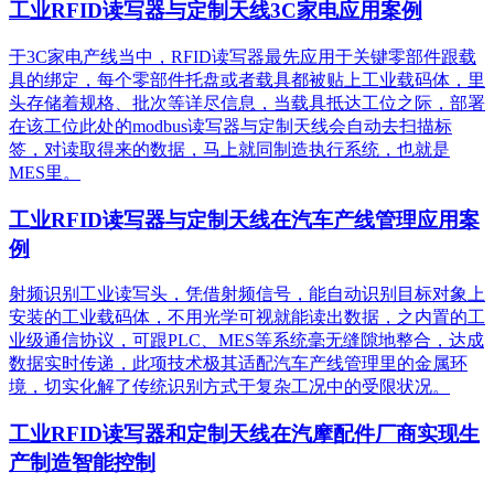
工业RFID读写器与定制天线3C家电应用案例
于3C家电产线当中，RFID读写器最先应用于关键零部件跟载
具的绑定，每个零部件托盘或者载具都被贴上工业载码体，里
头存储着规格、批次等详尽信息，当载具抵达工位之际，部署
在该工位此处的modbus读写器与定制天线会自动去扫描标
签，对读取得来的数据，马上就同制造执行系统，也就是
MES里。
工业RFID读写器与定制天线在汽车产线管理应用案
例
射频识别工业读写头，凭借射频信号，能自动识别目标对象上
安装的工业载码体，不用光学可视就能读出数据，之内置的工
业级通信协议，可跟PLC、MES等系统毫无缝隙地整合，达成
数据实时传递，此项技术极其适配汽车产线管理里的金属环
境，切实化解了传统识别方式于复杂工况中的受限状况。
工业RFID读写器和定制天线在汽摩配件厂商实现生
产制造智能控制