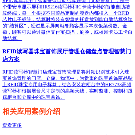
RFID读写器用于智能餐饮自助结算系统（又称智盘），是一
个带安卓显示屏和HR9216读写器和IC卡读卡器的智能自助结
算终端，每一个根据不同菜品定制的餐盘内都植入一个RFID
芯片电子标签，结算时将装有智盘的托盘放到能自助结算终端
的“结算区”，经过显示屏向就餐顾客显示本次饭菜份数、金
额，顾客可以通过微信支付宝扫描，刷脸，或校园卡员工卡自
助结算。
RFID读写器珠宝首饰展厅管理仓储盘点管理智慧门
店方案
RFID读写器智慧门店珠宝首饰管理是将射频识别技术引入珠
宝首饰管理的门店、仓储、物流中，为贵重的珠宝首饰商品贴
上RFID珠宝专用电子标签，结合安装在柜台中的HR7738高频
读写器和根据展台尺寸定制的高频天线，实时监测、控制和跟
踪柜台和仓库中的珠宝首饰。
相关应用案例介绍
查看更多