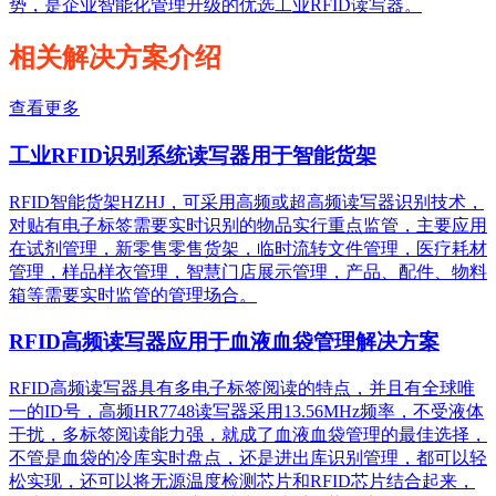
势，是企业智能化管理升级的优选工业RFID读写器。
相关解决方案介绍
查看更多
工业RFID识别系统读写器用于智能货架
RFID智能货架HZHJ，可采用高频或超高频读写器识别技术，
对贴有电子标签需要实时识别的物品实行重点监管，主要应用
在试剂管理，新零售零售货架，临时流转文件管理，医疗耗材
管理，样品样衣管理，智慧门店展示管理，产品、配件、物料
箱等需要实时监管的管理场合。
RFID高频读写器应用于血液血袋管理解决方案
RFID高频读写器具有多电子标签阅读的特点，并且有全球唯
一的ID号，高频HR7748读写器采用13.56MHz频率，不受液体
干扰，多标签阅读能力强，就成了血液血袋管理的最佳选择，
不管是血袋的冷库实时盘点，还是进出库识别管理，都可以轻
松实现，还可以将无源温度检测芯片和RFID芯片结合起来，