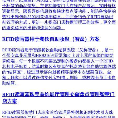
读写器，以展板作为天线，实时读取展台和智慧门店内贴有电
子标签的商品信息。主要功能有门店在线产品展示、实时价格
调整显示、顾客喜好信息收集快速盘点等功能，能防备快捷的
查找出鞋包商品的相关详细信息，并完全结合了RFID自动识
别管理的方式，更进一步提高门店数据管理工作效率，更全面
的避免信息的出错和遗漏的问题。
RFID读写器用于餐饮自助收银（智盘）方案
RFID读写器用于智能餐饮自助结算系统（又称智盘），是一
个带安卓显示屏和HR9216读写器和IC卡读卡器的智能自助结
算终端，每一个根据不同菜品定制的餐盘内都植入一个RFID
芯片电子标签，结算时将装有智盘的托盘放到能自助结算终端
的“结算区”，经过显示屏向就餐顾客显示本次饭菜份数、金
额，顾客可以通过微信支付宝扫描，刷脸，或校园卡员工卡自
助结算。
RFID读写器珠宝首饰展厅管理仓储盘点管理智慧门
店方案
RFID读写器智慧门店珠宝首饰管理是将射频识别技术引入珠
宝首饰管理的门店、仓储、物流中，为贵重的珠宝首饰商品贴