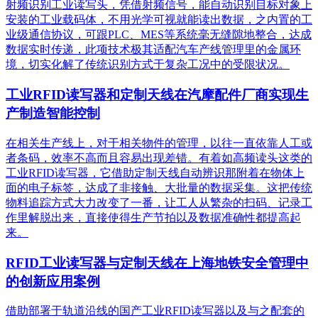
射频识别工业读写头，凭借射频信号，能自动识别目标对象上
安装的工业载码体，不用光学可视就能读出数据，之内置的工
业级通信协议，可跟PLC、MES等系统毫无缝隙地整合，达成
数据实时传递，此项技术极其适配汽车产线管理里的金属环
境，切实化解了传统识别方式于复杂工况中的受限状况。
工业RFID读写器和定制天线在汽摩配件厂商实现生
产制造智能控制
在相关生产线上，对于相关物件的管理，以往一直依靠人工或
者条码，效率不高而且容易出现差错。有着如高频读头这类的
工业RFID读写器，它借助定制天线自动辨识那附着在物体上
面的电子标签，达成了非接触、大批量的数据采集。这把传统
物料追踪方式大力改变了一番，让工人从繁杂的扫码、记录工
作里解脱出来，直接使得生产节拍以及数据准确性都提高起
来。
RFID工业读写器与定制天线在上海地铁安全管理中
的创新应用案例
借助部署于轨道沿线的国产工业RFID读写器以及与之配套的