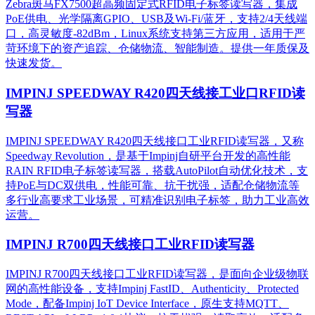
Zebra斑马FX7500超高频固定式RFID电子标签读写器，集成
PoE供电、光学隔离GPIO、USB及Wi-Fi/蓝牙，支持2/4天线端
口，高灵敏度-82dBm，Linux系统支持第三方应用，适用于严
苛环境下的资产追踪、仓储物流、智能制造。提供一年质保及
快速发货。
IMPINJ SPEEDWAY R420四天线接工业口RFID读
写器
IMPINJ SPEEDWAY R420四天线接口工业RFID读写器，又称
Speedway Revolution，是基于Impinj自研平台开发的高性能
RAIN RFID电子标签读写器，搭载AutoPilot自动优化技术，支
持PoE与DC双供电，性能可靠、抗干扰强，适配仓储物流等
多行业高要求工业场景，可精准识别电子标签，助力工业高效
运营。​
IMPINJ R700四天线接口工业RFID读写器
IMPINJ R700四天线接口工业RFID读写器，是面向企业级物联
网的高性能设备，支持Impinj FastID、Authenticity、Protected
Mode，配备Impinj IoT Device Interface，原生支持MQTT、