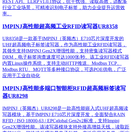
REST API、LLRP v1.0.1协议，抗干扰强、读取高效，适配多
行业工业场景，可精准识别电子标签，助力企业提升运营效
率。
IMPINJ高性能超高频工业RFID读写器UR8358
UR8358是一款基于IMPINJ（英频杰）E710芯片深度开发的
UHF超高频电子标签读写器，作为高性能工业RFID读写器，
其领先支持IMPINJ Gen2X增强性能，支持密集读写器模式
DRM，电子标签询查速度可达1000张/秒。该工业RFID读写器
内置Linux操作系统，支持主动HTTP推送、Modbus TCP、
Modbus RTU、MQTT等多种接口协议，可选POE供电，广泛
应用于工业自动化
IMPINJ高性能多端口智能柜RFID超高频标签读写
器UR8298
IMPINJ（英频杰）UR8298是一款高性能嵌入式UHF超高频读
写器模块，基于IMPINJ E710芯片深度开发，全面契合RAIN
RFID / ISO 18000-63 / EPCglobal Gen2v2标准，支持Impinj
Gen2X增强性能。该读写器模块支持外接高增益天线，读取距