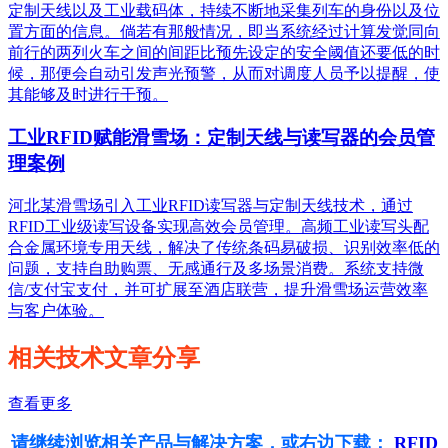
定制天线以及工业载码体，持续不断地采集列车的身份以及位
置方面的信息。倘若有那般情况，即当系统经过计算发觉同向
前行的两列火车之间的间距比预先设定的安全阈值还要低的时
候，那便会自动引发声光预警，从而对调度人员予以提醒，使
其能够及时进行干预。
工业RFID赋能滑雪场：定制天线与读写器的会员管
理案例
河北某滑雪场引入工业RFID读写器与定制天线技术，通过
RFID工业级读写设备实现高效会员管理。高频工业读写头配
合金属环境专用天线，解决了传统条码易破损、识别效率低的
问题，支持自助购票、无感通行及多场景消费。系统支持微
信/支付宝支付，并可扩展至酒店联营，提升滑雪场运营效率
与客户体验。
相关技术文章分享
查看更多
请继续浏览相关产品与解决方案，或右边下载：
RFID