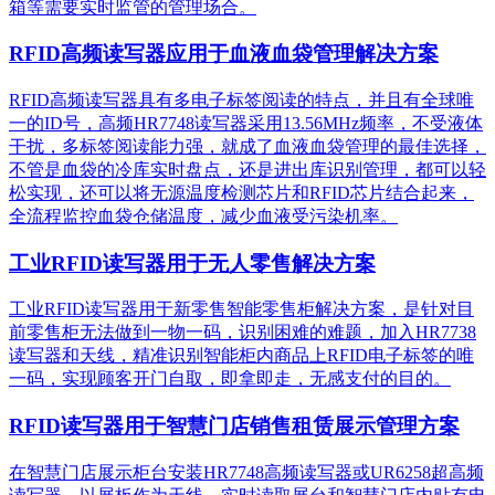
箱等需要实时监管的管理场合。
RFID高频读写器应用于血液血袋管理解决方案
RFID高频读写器具有多电子标签阅读的特点，并且有全球唯
一的ID号，高频HR7748读写器采用13.56MHz频率，不受液体
干扰，多标签阅读能力强，就成了血液血袋管理的最佳选择，
不管是血袋的冷库实时盘点，还是进出库识别管理，都可以轻
松实现，还可以将无源温度检测芯片和RFID芯片结合起来，
全流程监控血袋仓储温度，减少血液受污染机率。
工业RFID读写器用于无人零售解决方案
工业RFID读写器用于新零售智能零售柜解决方案，是针对目
前零售柜无法做到一物一码，识别困难的难题，加入HR7738
读写器和天线，精准识别​智能柜内商品上RFID电子标签的唯
一码，实现顾客开门自取，即拿即走，无感支付的目的。
RFID读写器用于智慧门店销售租赁展示管理方案
在智慧门店展示柜台安装HR7748高频读写器或UR6258超高频