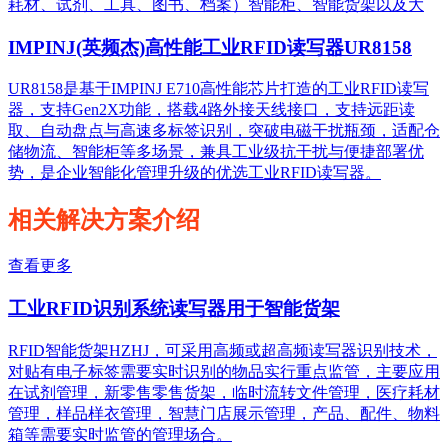
耗材、试剂、工具、图书、档案）智能柜、智能货架以及大
IMPINJ(英频杰)高性能工业RFID读写器UR8158
UR8158是基于IMPINJ E710高性能芯片打造的工业RFID读写
器，支持Gen2X功能，搭载4路外接天线接口，支持远距读
取、自动盘点与高速多标签识别，突破电磁干扰瓶颈，适配仓
储物流、智能柜等多场景，兼具工业级抗干扰与便捷部署优
势，是企业智能化管理升级的优选工业RFID读写器。
相关解决方案介绍
查看更多
工业RFID识别系统读写器用于智能货架
RFID智能货架HZHJ，可采用高频或超高频读写器识别技术，
对贴有电子标签需要实时识别的物品实行重点监管，主要应用
在试剂管理，新零售零售货架，临时流转文件管理，医疗耗材
管理，样品样衣管理，智慧门店展示管理，产品、配件、物料
箱等需要实时监管的管理场合。