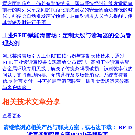
置方面的信息。倘若有那般情况，即当系统经过计算发觉同向
前行的两列火车之间的间距比预先设定的安全阈值还要低的时
候，那便会自动引发声光预警，从而对调度人员予以提醒，使
其能够及时进行干预。
工业RFID赋能滑雪场：定制天线与读写器的会员管
理案例
河北某滑雪场引入工业RFID读写器与定制天线技术，通过
RFID工业级读写设备实现高效会员管理。高频工业读写头配
合金属环境专用天线，解决了传统条码易破损、识别效率低的
问题，支持自助购票、无感通行及多场景消费。系统支持微
信/支付宝支付，并可扩展至酒店联营，提升滑雪场运营效率
与客户体验。
相关技术文章分享
查看更多
请继续浏览相关产品与解决方案，或右边下载：
RFID
读写器和应用方案PDF电子版彩页