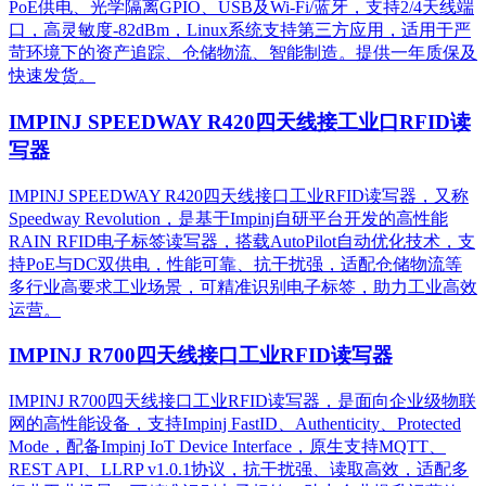
PoE供电、光学隔离GPIO、USB及Wi-Fi/蓝牙，支持2/4天线端
口，高灵敏度-82dBm，Linux系统支持第三方应用，适用于严
苛环境下的资产追踪、仓储物流、智能制造。提供一年质保及
快速发货。
IMPINJ SPEEDWAY R420四天线接工业口RFID读
写器
IMPINJ SPEEDWAY R420四天线接口工业RFID读写器，又称
Speedway Revolution，是基于Impinj自研平台开发的高性能
RAIN RFID电子标签读写器，搭载AutoPilot自动优化技术，支
持PoE与DC双供电，性能可靠、抗干扰强，适配仓储物流等
多行业高要求工业场景，可精准识别电子标签，助力工业高效
运营。​
IMPINJ R700四天线接口工业RFID读写器
IMPINJ R700四天线接口工业RFID读写器，是面向企业级物联
网的高性能设备，支持Impinj FastID、Authenticity、Protected
Mode，配备Impinj IoT Device Interface，原生支持MQTT、
REST API、LLRP v1.0.1协议，抗干扰强、读取高效，适配多