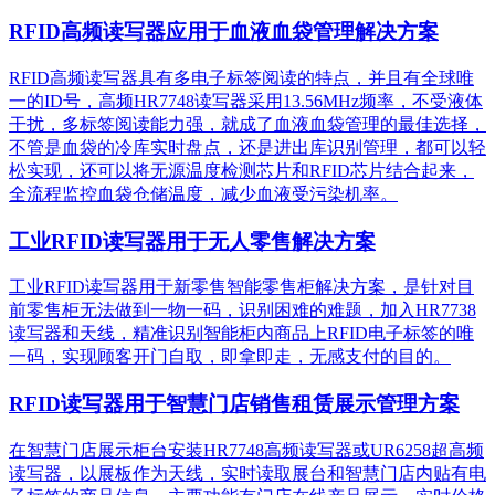
RFID高频读写器应用于血液血袋管理解决方案
RFID高频读写器具有多电子标签阅读的特点，并且有全球唯
一的ID号，高频HR7748读写器采用13.56MHz频率，不受液体
干扰，多标签阅读能力强，就成了血液血袋管理的最佳选择，
不管是血袋的冷库实时盘点，还是进出库识别管理，都可以轻
松实现，还可以将无源温度检测芯片和RFID芯片结合起来，
全流程监控血袋仓储温度，减少血液受污染机率。
工业RFID读写器用于无人零售解决方案
工业RFID读写器用于新零售智能零售柜解决方案，是针对目
前零售柜无法做到一物一码，识别困难的难题，加入HR7738
读写器和天线，精准识别​智能柜内商品上RFID电子标签的唯
一码，实现顾客开门自取，即拿即走，无感支付的目的。
RFID读写器用于智慧门店销售租赁展示管理方案
在智慧门店展示柜台安装HR7748高频读写器或UR6258超高频
读写器，以展板作为天线，实时读取展台和智慧门店内贴有电