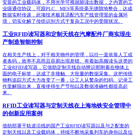
安装的工业载码体，不用光学可视就能读出数据，之内置的工
业级通信协议，可跟PLC、MES等系统毫无缝隙地整合，达成
数据实时传递，此项技术极其适配汽车产线管理里的金属环
境，切实化解了传统识别方式于复杂工况中的受限状况。
工业RFID读写器和定制天线在汽摩配件厂商实现生
产制造智能控制
在相关生产线上，对于相关物件的管理，以往一直依靠人工或
者条码，效率不高而且容易出现差错。有着如高频读头这类的
工业RFID读写器，它借助定制天线自动辨识那附着在物体上
面的电子标签，达成了非接触、大批量的数据采集。这把传统
物料追踪方式大力改变了一番，让工人从繁杂的扫码、记录工
作里解脱出来，直接使得生产节拍以及数据准确性都提高起
来。
RFID工业读写器与定制天线在上海地铁安全管理中
的创新应用案例
借助部署于轨道沿线的国产工业RFID读写器以及与之配套的
定制天线以及工业载码体，持续不断地采集列车的身份以及位