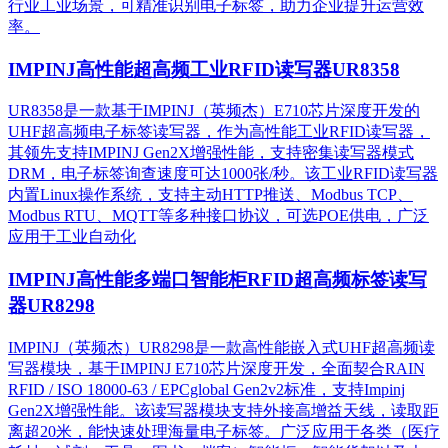
行业工业场景，可精准识别电子标签，助力企业提升运营效
率。
IMPINJ高性能超高频工业RFID读写器UR8358
UR8358是一款基于IMPINJ（英频杰）E710芯片深度开发的
UHF超高频电子标签读写器，作为高性能工业RFID读写器，
其领先支持IMPINJ Gen2X增强性能，支持密集读写器模式
DRM，电子标签询查速度可达1000张/秒。该工业RFID读写器
内置Linux操作系统，支持主动HTTP推送、Modbus TCP、
Modbus RTU、MQTT等多种接口协议，可选POE供电，广泛
应用于工业自动化
IMPINJ高性能多端口智能柜RFID超高频标签读写
器UR8298
IMPINJ（英频杰）UR8298是一款高性能嵌入式UHF超高频读
写器模块，基于IMPINJ E710芯片深度开发，全面契合RAIN
RFID / ISO 18000-63 / EPCglobal Gen2v2标准，支持Impinj
Gen2X增强性能。该读写器模块支持外接高增益天线，读取距
离超20米，能快速处理海量电子标签。广泛应用于各类（医疗