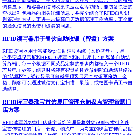
子标签的商品信息。主要功能有门店在线产品展示、实时价格
调整显示、顾客喜好信息收集快速盘点等功能，能防备快捷的
查找出鞋包商品的相关详细信息，并完全结合了RFID自动识
别管理的方式，更进一步提高门店数据管理工作效率，更全面
的避免信息的出错和遗漏的问题。
RFID读写器用于餐饮自助收银（智盘）方案
RFID读写器用于智能餐饮自助结算系统（又称智盘），是一
个带安卓显示屏和HR9216读写器和IC卡读卡器的智能自助结
算终端，每一个根据不同菜品定制的餐盘内都植入一个RFID
芯片电子标签，结算时将装有智盘的托盘放到能自助结算终端
的“结算区”，经过显示屏向就餐顾客显示本次饭菜份数、金
额，顾客可以通过微信支付宝扫描，刷脸，或校园卡员工卡自
助结算。
RFID读写器珠宝首饰展厅管理仓储盘点管理智慧门
店方案
RFID读写器智慧门店珠宝首饰管理是将射频识别技术引入珠
宝首饰管理的门店、仓储、物流中，为贵重的珠宝首饰商品贴