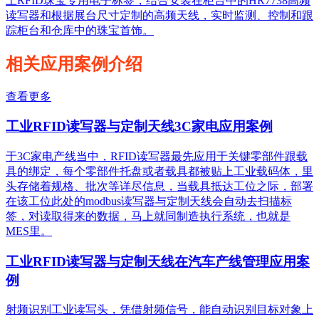
上RFID珠宝专用电子标签，结合安装在柜台中的HR7738高频
读写器和根据展台尺寸定制的高频天线，实时监测、控制和跟
踪柜台和仓库中的珠宝首饰。
相关应用案例介绍
查看更多
工业RFID读写器与定制天线3C家电应用案例
于3C家电产线当中，RFID读写器最先应用于关键零部件跟载
具的绑定，每个零部件托盘或者载具都被贴上工业载码体，里
头存储着规格、批次等详尽信息，当载具抵达工位之际，部署
在该工位此处的modbus读写器与定制天线会自动去扫描标
签，对读取得来的数据，马上就同制造执行系统，也就是
MES里。
工业RFID读写器与定制天线在汽车产线管理应用案
例
射频识别工业读写头，凭借射频信号，能自动识别目标对象上